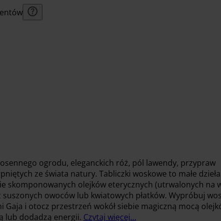
lientów
sennego ogrodu, eleganckich róż, pól lawendy, przypraw
niętych ze świata natury. Tabliczki woskowe to małe dzieła
nie skomponowanych olejków eterycznych (utrwalonych na 
 z suszonych owoców lub kwiatowych płatków. Wypróbuj wo
ni Gaja i otocz przestrzeń wokół siebie magiczną mocą olej
ją lub dodadzą energii.
Czytaj więcej…