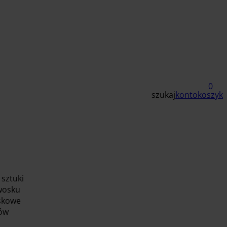
0
szukaj
konto
koszyk
 sztuki
wosku
skowe
ków