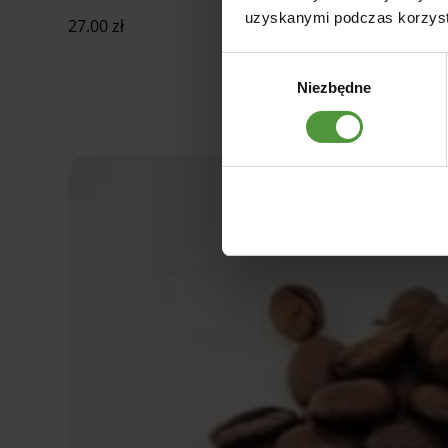
uzyskanymi podczas korzysta
27.00
zł
Wybór
Niezbędne
zgody