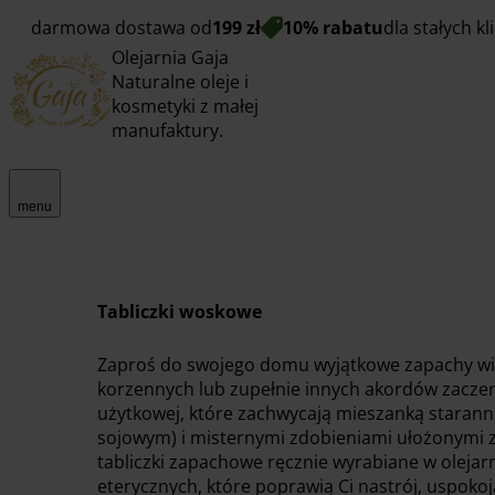
darmowa dostawa od
199 zł
10% rabatu
dla stałych k
Olejarnia Gaja
Naturalne oleje i
kosmetyki z małej
manufaktury.
menu
Tabliczki woskowe
Zaproś do swojego domu wyjątkowe zapachy wio
korzennych lub zupełnie innych akordów zaczerp
użytkowej, które zachwycają mieszanką staran
sojowym) i misternymi zdobieniami ułożonymi
tabliczki zapachowe ręcznie wyrabiane w olejar
eterycznych, które poprawią Ci nastrój, uspoko