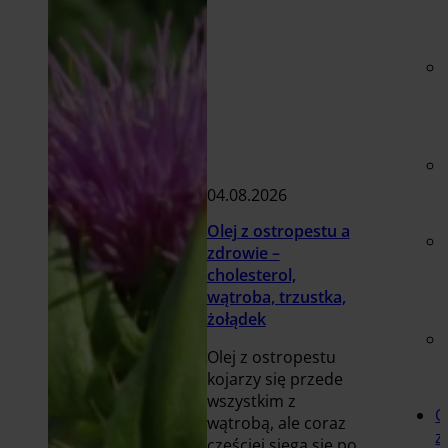
04.08.2026
Olej z ostropestu a
zdrowie –
cholesterol,
wątroba, trzustka,
żołądek
Olej z ostropestu
kojarzy się przede
wszystkim z
O
wątrobą, ale coraz
z
częściej sięga się po