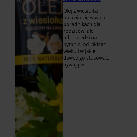
Olej z wiesiołka
pojawia się w wielu
poradnikach dla
rodziców, ale
odpowiedzi na
pytanie, od jakiego
wieku i w jakiej
dawce go stosować,
bywają w...
Czytaj
więcej