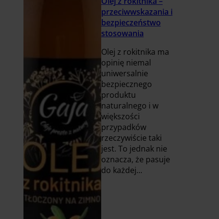
Olej z rokitnika –
przeciwwskazania i
bezpieczeństwo
stosowania
Olej z rokitnika ma
opinię niemal
uniwersalnie
bezpiecznego
produktu
naturalnego i w
większości
przypadków
rzeczywiście taki
jest. To jednak nie
oznacza, że pasuje
do każdej...
Czytaj
więcej