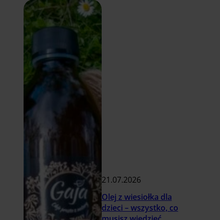
21.07.2026
Olej z wiesiołka dla
dzieci – wszystko, co
musisz wiedzieć