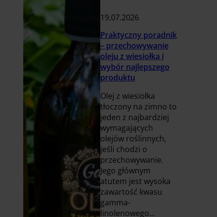
19.07.2026
Praktyczny poradnik
– przechowywanie
oleju z wiesiołka i
wybór najlepszego
produktu
Olej z wiesiołka
tłoczony na zimno to
jeden z najbardziej
wymagających
olejów roślinnych,
jeśli chodzi o
przechowywanie.
Jego głównym
atutem jest wysoka
zawartość kwasu
gamma-
linolenowego...