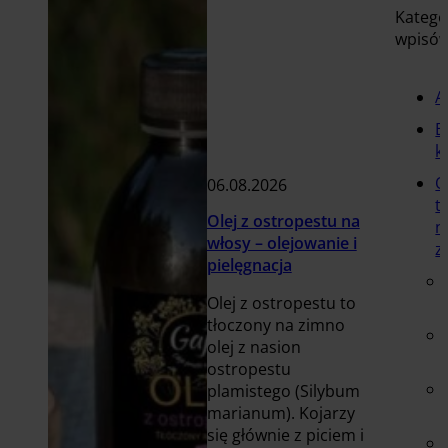
Katego
wpisó
A
B
k
O
06.08.2026
t
Olej z ostropestu na
n
włosy – olejowanie i
z
pielęgnacja
Olej z ostropestu to
tłoczony na zimno
olej z nasion
ostropestu
plamistego (Silybum
marianum). Kojarzy
się głównie z piciem i