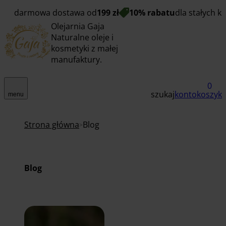
darmowa dostawa od
199 zł
10% rabatu
dla stałych k
Olejarnia Gaja
Naturalne oleje i
kosmetyki z małej
manufaktury.
0
szukaj
konto
koszyk
menu
Strona główna
Blog
Blog