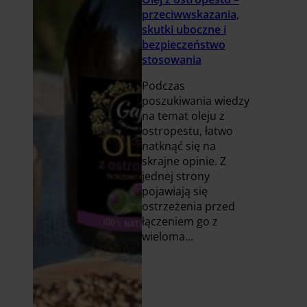
przeciwwskazania,
skutki uboczne i
bezpieczeństwo
stosowania
Podczas
poszukiwania wiedzy
na temat oleju z
ostropestu, łatwo
natknąć się na
skrajne opinie. Z
jednej strony
pojawiają się
ostrzeżenia przed
łączeniem go z
wieloma...
Czytaj
więcej