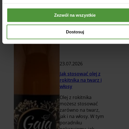
Zezwól na wszystkie
Dostosuj
23.07.2026
Jak stosować olej z
rokitnika na twarz i
włosy
Olej z rokitnika
możesz stosować
zarówno na twarz,
jak i na włosy. W tym
poradniku