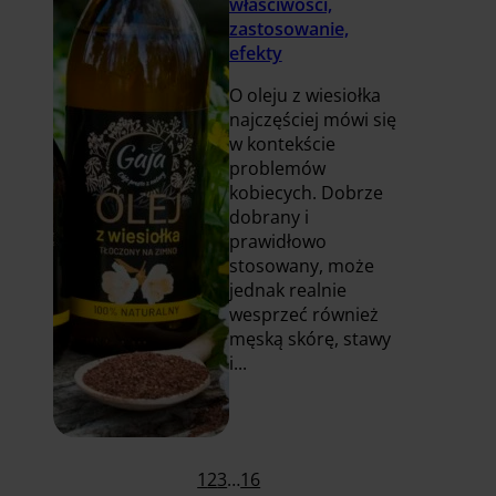
właściwości,
zastosowanie,
efekty
O oleju z wiesiołka
najczęściej mówi się
w kontekście
problemów
kobiecych. Dobrze
dobrany i
prawidłowo
stosowany, może
jednak realnie
wesprzeć również
męską skórę, stawy
i...
Czytaj
więcej
1
2
3
…
16