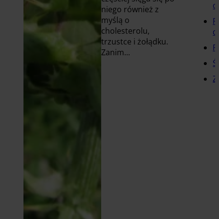
o
niego również z
myślą o
P
cholesterolu,
d
trzustce i żołądku.
P
Zanim...
Ś
Czytaj
Z
więcej