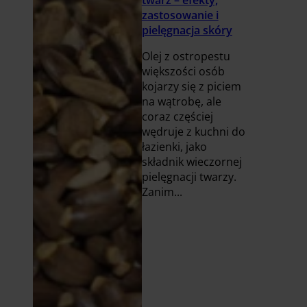
zastosowanie i
pielęgnacja skóry
Olej z ostropestu
większości osób
kojarzy się z piciem
na wątrobę, ale
coraz częściej
wędruje z kuchni do
łazienki, jako
składnik wieczornej
pielęgnacji twarzy.
Zanim...
Czytaj
więcej