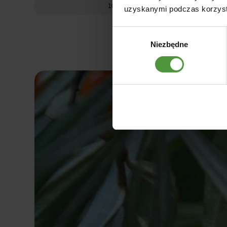
100ml
uzyskanymi podczas korzysta
Wybór
Niezbędne
zgody