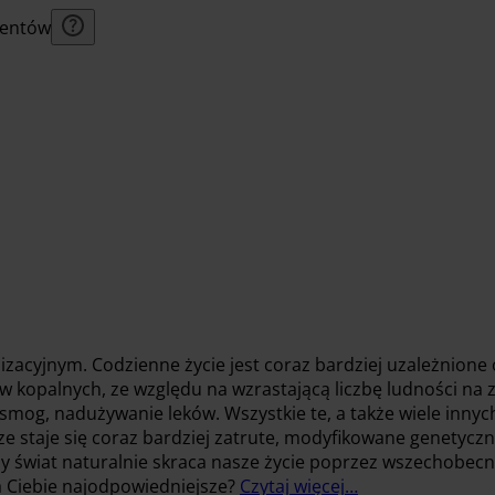
lientów
izacyjnym. Codzienne życie jest coraz bardziej uzależnione
w kopalnych, ze względu na wzrastającą liczbę ludności na 
mog, nadużywanie leków. Wszystkie te, a także wiele innych
e staje się coraz bardziej zatrute, modyfikowane genetyczn
 świat naturalnie skraca nasze życie poprzez wszechobecn
la Ciebie najodpowiedniejsze?
Czytaj więcej…