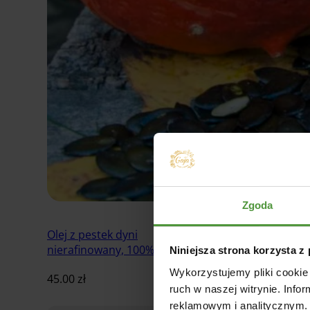
Zgoda
Olej z pestek dyni
nierafinowany, 100% naturalny
Niniejsza strona korzysta z
Wykorzystujemy pliki cookie 
45.00
zł
ruch w naszej witrynie. Inf
reklamowym i analitycznym. 