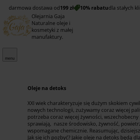
darmowa dostawa od
199 zł
10% rabatu
dla stałych k
Olejarnia Gaja
Naturalne oleje i
kosmetyki z małej
manufaktury.
menu
Oleje na detoks
XXI wiek charakteryzuje się dużym skokiem cywil
nowych technologii, zużywamy coraz więcej pali
potrzeba coraz więcej żywności, wszechobecny s
sprawiają, nasze środowisko, żywność, powietrz
wspomagane chemicznie. Reasumując, dzisiejszy
Jak się ich pozbyć? Jakie oleje na detoks będą d