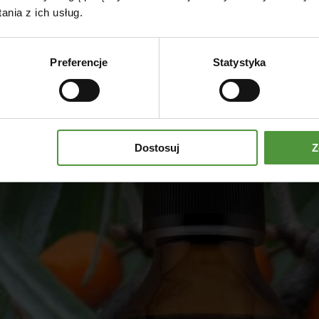
250ml
5
nia z ich usług.
Dodaj do koszyka
Preferencje
Statystyka
Dostosuj
Z