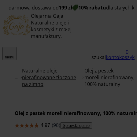
darmowa dostawa od
199 zł
10% rabatu
dla stałych k
Olejarnia Gaja
Naturalne oleje i
kosmetyki z małej
manufaktury.
0
szukaj
konto
koszyk
menu
Naturalne oleje
Olej z pestek
...
nierafinowane tłoczone
moreli nierafinowany,
na zimno
100% naturalny
Olej z pestek moreli nierafinowany, 100% natural
Sprawdź opinie