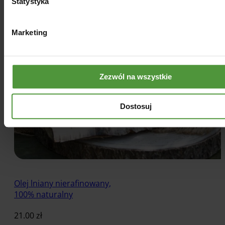
Statystyka
Marketing
Zezwól na wszystkie
Dostosuj
Olej lniany nierafinowany,
100% naturalny
21.00
zł