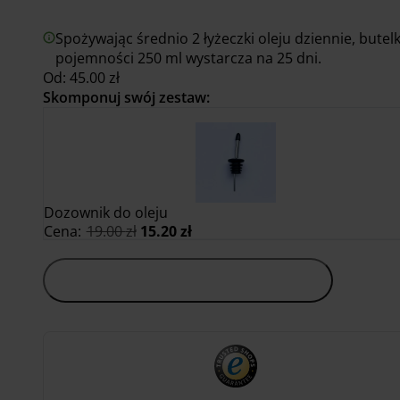
Spożywając średnio 2 łyżeczki oleju dziennie, butel
pojemności 250 ml wystarcza na 25 dni.
Od:
45.00
zł
Skomponuj swój zestaw:
Dozownik do oleju
Pierwotna
Aktualna
Cena:
19.00
zł
15.20
zł
cena
cena
wynosiła:
wynosi:
19.00 zł.
15.20 zł.
Dodaj do koszyka