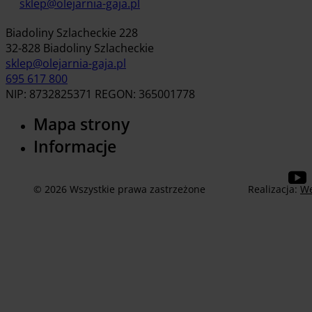
sklep@olejarnia-gaja.pl
Biadoliny Szlacheckie 228
32-828 Biadoliny Szlacheckie
sklep@olejarnia-gaja.pl
695 617 800
NIP: 8732825371 REGON: 365001778
Mapa strony
Informacje
© 2026 Wszystkie prawa zastrzeżone
Realizacja:
We