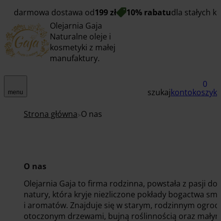
darmowa dostawa od
199 zł
10% rabatu
dla stałych k
Olejarnia Gaja
Naturalne oleje i
kosmetyki z małej
manufaktury.
0
szukaj
konto
koszyk
menu
Strona główna
O nas
O nas
Olejarnia Gaja to firma rodzinna, powstała z pasji do
natury, która kryje niezliczone pokłady bogactwa s
i aromatów. Znajduje się w starym, rodzinnym ogrodz
otoczonym drzewami, bujną roślinnością oraz mały