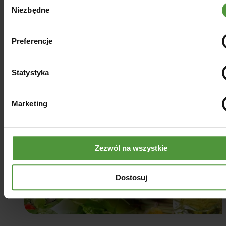
Niezbędne
zgody
Gwarancja świeżości
Oleje tłoczymy na świeżo, bezpośrednio na Twoje
Preferencje
zamówienie. Nie czekają na półce, dlatego są pełne
smaku i aromatu. Co najważniejsze, kryją w sobie
skarbnicę naturalnych składników odżywczych, witam
Statystyka
minerałów, kwasów tłuszczowych oraz składników
antyoksydacyjnych.
Marketing
Zezwól na wszystkie
Dostosuj