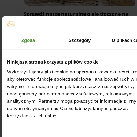
Sprawdź nasze naturalne oleje tłoczone na
zimno
Zobacz już teraz
Zgoda
Szczegóły
O plikach c
Niniejsza strona korzysta z plików cookie
Dbanie o jakość jest dla nas najważniejsze, na wszyst
Wykorzystujemy pliki cookie do spersonalizowania treści i r
etapach. Ziarno, niska temperatura tłoczenia poniżej
aby oferować funkcje społecznościowe i analizować ruch w 
stopni, produkt bez żadnych dodatków chemicznych 
witrynie. Informacje o tym, jak korzystasz z naszej witryny,
konserwantów, opakowanie, dostawa, bezpośredni
udostępniamy partnerom społecznościowym, reklamowym i
kontakt z Wami – to elementy, które staramy się wzn
analitycznym. Partnerzy mogą połączyć te informacje z inn
na najwyższy poziom.
danymi otrzymanymi od Ciebie lub uzyskanymi podczas
korzystania z ich usług.
Wybór