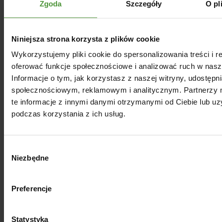
Zgoda
Szczegóły
O pl
Niniejsza strona korzysta z plików cookie
Wykorzystujemy pliki cookie do spersonalizowania treści i r
oferować funkcje społecznościowe i analizować ruch w nasze
Informacje o tym, jak korzystasz z naszej witryny, udostęp
społecznościowym, reklamowym i analitycznym. Partnerzy
te informacje z innymi danymi otrzymanymi od Ciebie lub u
podczas korzystania z ich usług.
Wybór
Niezbędne
zgody
Preferencje
Pomadka ochronna do ust –
Statystyka
nawilżenie i ochrona