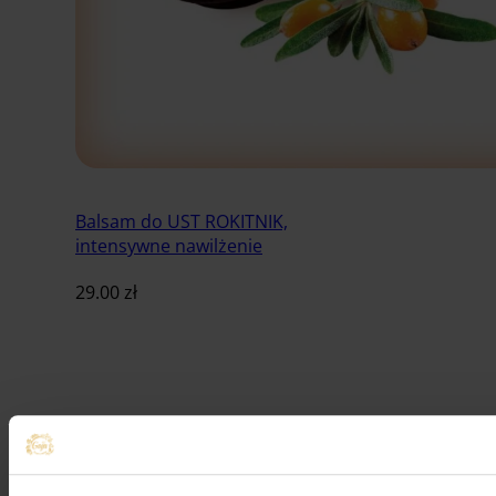
Balsam do UST ROKITNIK,
intensywne nawilżenie
29.00
zł
Dodaj do koszyka
-13.79%