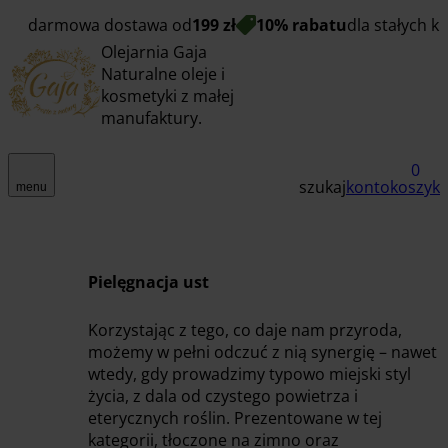
darmowa dostawa od
199 zł
10% rabatu
dla stałych k
Olejarnia Gaja
Naturalne oleje i
kosmetyki z małej
manufaktury.
0
szukaj
konto
koszyk
menu
Pielęgnacja ust
Korzystając z tego, co daje nam przyroda,
możemy w pełni odczuć z nią synergię – nawet
wtedy, gdy prowadzimy typowo miejski styl
życia, z dala od czystego powietrza i
eterycznych roślin. Prezentowane w tej
kategorii, tłoczone na zimno oraz