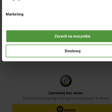
29.00
zł
25.00
zł
Marketing
Najniższa cena z 30 dni przed obniżką:
29.00
zł
Dodaj do koszyka
Zezwól na wszystkie
Dostosuj