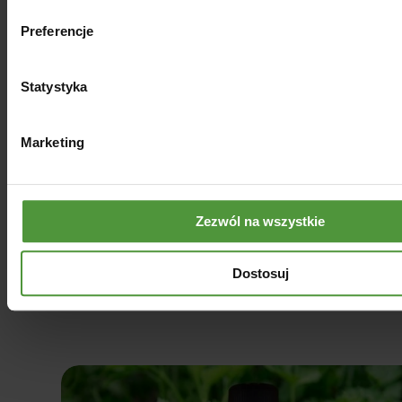
Preferencje
Statystyka
Olej słonecznikowy
Marketing
nierafinowany, 100% naturalny
18.00
zł
Zezwól na wszystkie
100ml
250ml
500ml
Dostosuj
Dodaj do koszyka