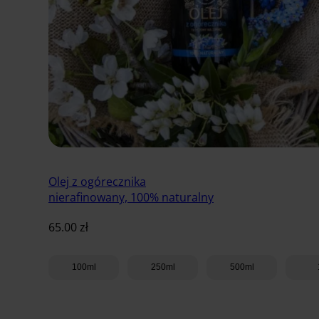
Olej z ogórecznika
nierafinowany, 100% naturalny
65.00
zł
100ml
250ml
500ml
Dodaj do koszyka