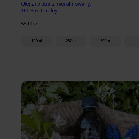
Olej z rokitnika nierafinowany,
100% naturalny
55.00
zł
100ml
250ml
500ml
Dodaj do koszyka