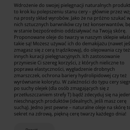
Wdrożenie do swojej pielęgnacji naturalnych produk
to krok ku polepszeniu stanu cery – głównie przez wz
na prosty skład wyrobów. Jako że na próżno szukać 
nich sztucznych barwników czy też konserwantów, b
w stanie bezpośrednio oddziaływać na Twoją skórę.
Proponowane oleje do twarzy w naszym sklepie właś
takie są! Możesz używać ich do demakijażu (nawet jeś
zmagasz się z cerą trądzikową), do olejowania czy te
innych kuracji pielęgnacyjnych. Ich zastosowanie
przyniesie Ci szereg korzyści, z których nieliczne to
poprawa elastyczności, wygładzenie drobnych
zmarszczek, ochrona bariery hydrolipidowej czy też
wyrównanie kolorytu. W zależności do typu cery sięgn
po suchy olejek (dla osób zmagających się z
przetłuszczaniem strefy T) bądź zdecyduj się na jede
nieschnących produktów (idealnych, jeśli masz cerę
suchą). Jedno jest pewne – naturalne oleje na skórę t
sekret na zdrową, piękną cerę twarzy każdego dnia!