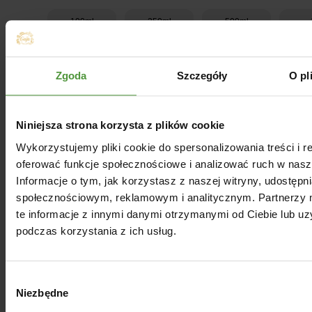
100ml
250ml
500ml
Dodaj do koszyka
Zgoda
Szczegóły
O pl
Niniejsza strona korzysta z plików cookie
Wykorzystujemy pliki cookie do spersonalizowania treści i r
oferować funkcje społecznościowe i analizować ruch w nasze
Informacje o tym, jak korzystasz z naszej witryny, udostęp
społecznościowym, reklamowym i analitycznym. Partnerzy
te informacje z innymi danymi otrzymanymi od Ciebie lub u
podczas korzystania z ich usług.
Wybór
Niezbędne
zgody