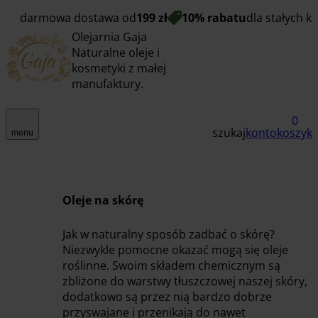
darmowa dostawa od
199 zł
10% rabatu
dla stałych k
Olejarnia Gaja
Naturalne oleje i
kosmetyki z małej
manufaktury.
0
szukaj
konto
koszyk
menu
Oleje na skórę
Jak w naturalny sposób zadbać o skórę?
Niezwykle pomocne okazać mogą się oleje
roślinne. Swoim składem chemicznym są
zbliżone do warstwy tłuszczowej naszej skóry,
dodatkowo są przez nią bardzo dobrze
przyswajane i przenikają do nawet