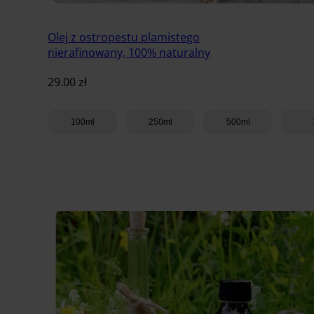
Olej z ostropestu plamistego
nierafinowany, 100% naturalny
29.00
zł
100ml
250ml
500ml
Dodaj do koszyka