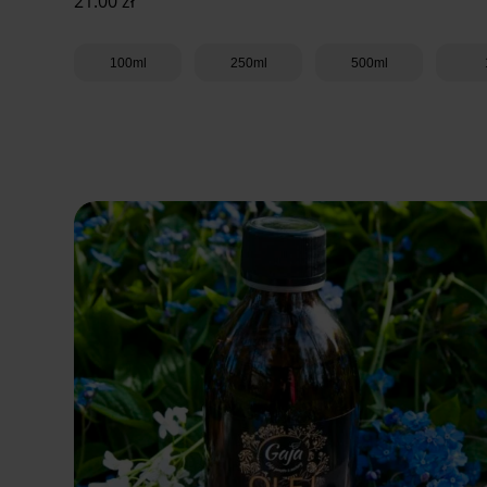
21.00
zł
100ml
250ml
500ml
Dodaj do koszyka