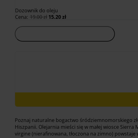
Dozownik do oleju
Pierwotna
Aktualna
Cena:
19.00
zł
15.20
zł
cena
cena
wynosiła:
wynosi:
19.00 zł.
15.20 zł.
Dodaj do koszyka
Poznaj naturalne bogactwo śródziemnomorskiego złota
Hiszpanii. Olejarnia mieści się w małej wiosce Sierra 
virgine (nierafinowana, tłoczona na zimno) powstaj