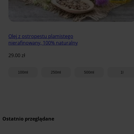
Olej z ostropestu plamistego
nierafinowany, 100% naturalny
29.00
zł
100ml
250ml
500ml
1l
Dodaj do koszyka
Ostatnio przeglądane