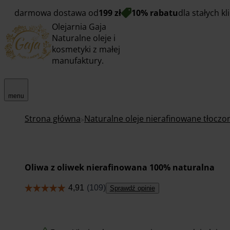
darmowa dostawa od
199 zł
10% rabatu
dla stałych k
Olejarnia Gaja
Naturalne oleje i
kosmetyki z małej
manufaktury.
menu
Strona główna
Naturalne oleje nierafinowane tłocz
Oliwa z oliwek nierafinowana 100% naturalna
Sprawdź opinie