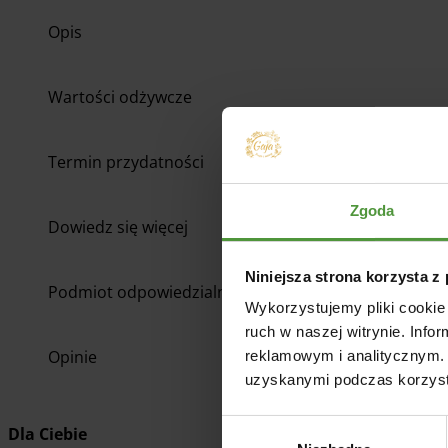
Opis
Wartości odżywcze
Termin przydatności
Zgoda
Dowiedz się więcej
Niniejsza strona korzysta z
Podmiot odpowiedzialny
Wykorzystujemy pliki cookie 
ruch w naszej witrynie. Inf
Opinie
reklamowym i analitycznym. 
uzyskanymi podczas korzysta
Wybór
Dla Ciebie