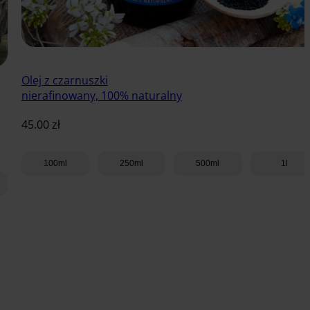
Olej z czarnuszki
nierafinowany, 100% naturalny
45.00
zł
100ml
250ml
500ml
1l
Dodaj do koszyka