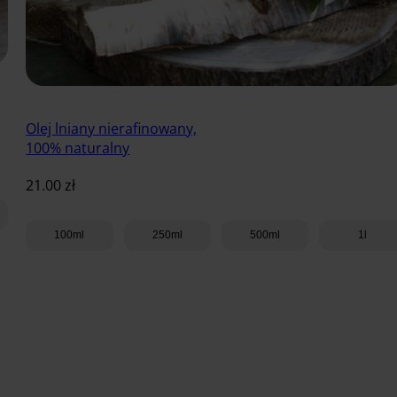
Olej lniany nierafinowany,
100% naturalny
21.00
zł
100ml
250ml
500ml
1l
Dodaj do koszyka