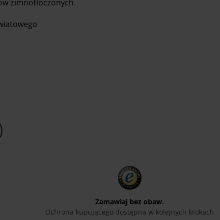
jów zimnotłoczonych
kwiatowego