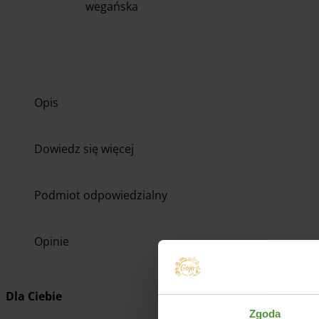
wegańska
Opis
Dowiedz się więcej
Podmiot odpowiedzialny
Opinie
Dla Ciebie
Zgoda