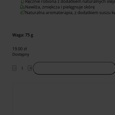
Ręcznie robiona z dodatkiem naturalnych ole
Nawilża, zmiękcza i pielęgnuje skórę
Naturalna aromaterapia, z dodatkiem suszu 
Waga: 75 g
19.00
zł
Dostępny
-
+
Dodaj do koszyka