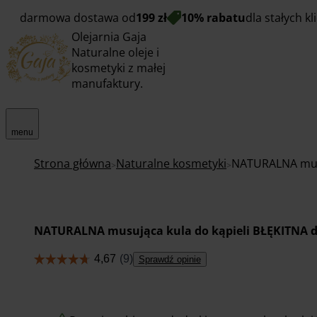
darmowa dostawa od
199 zł
10% rabatu
dla stałych k
Olejarnia Gaja
Naturalne oleje i
kosmetyki z małej
manufaktury.
menu
Strona główna
Naturalne kosmetyki
NATURALNA musu
NATURALNA musująca kula do kąpieli BŁĘKITNA d
Sprawdź opinie