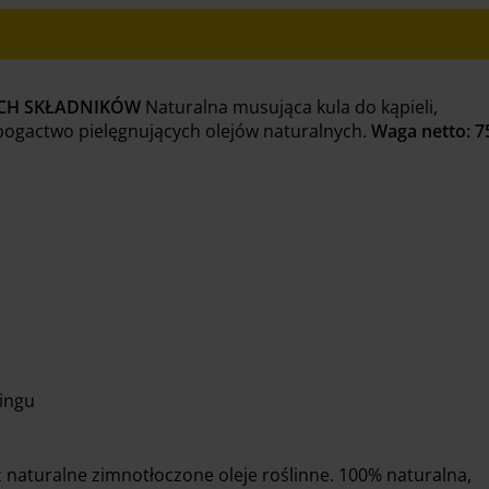
YCH SKŁADNIKÓW
Naturalna musująca kula do kąpieli,
bogactwo pielęgnujących olejów naturalnych.
Waga netto: 7
lingu
z naturalne zimnotłoczone oleje roślinne. 100% naturalna,