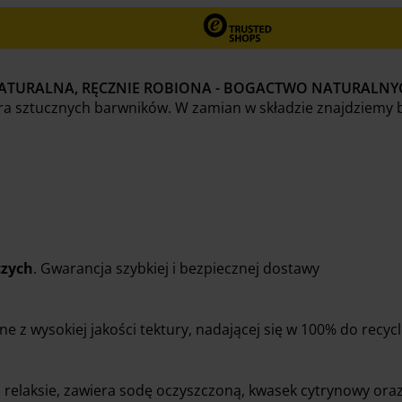
NATURALNA, RĘCZNIE ROBIONA - BOGACTWO NATURALN
ra sztucznych barwników. W zamian w składzie znajdziemy 
czych
. Gwarancja szybkiej i bezpiecznej dostawy
z wysokiej jakości tektury, nadającej się w 100% do recyc
 i relaksie, zawiera sodę oczyszczoną, kwasek cytrynowy ora