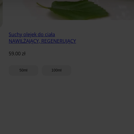
Suchy olejek do ciała
NAWILŻAJĄCY, REGENERUJĄCY
59.00
zł
50ml
100ml
Dodaj do koszyka