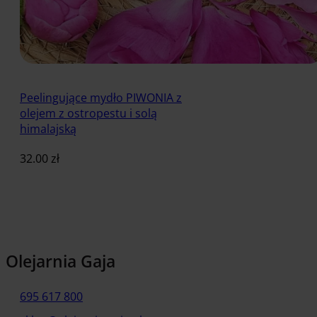
Peelingujące mydło PIWONIA z
olejem z ostropestu i solą
himalajską
32.00
zł
Dodaj do koszyka
Olejarnia Gaja
695 617 800