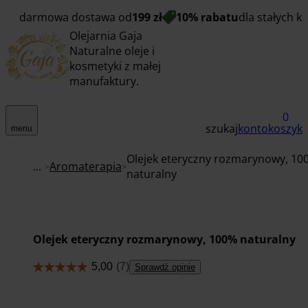
darmowa dostawa od
199 zł
10% rabatu
dla stałych k
Olejarnia Gaja
Naturalne oleje i
kosmetyki z małej
manufaktury.
0
szukaj
konto
koszyk
menu
Olejek eteryczny rozmarynowy, 10
...
Aromaterapia
naturalny
Olejek eteryczny rozmarynowy, 100% naturalny
Sprawdź opinie