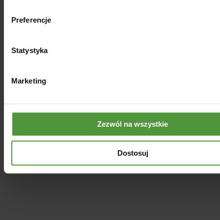
Preferencje
Statystyka
Marketing
Zezwól na wszystkie
Zapachowy wosk sojowy
LAWENDA
Dostosuj
29.00
zł
Dodaj do koszyka