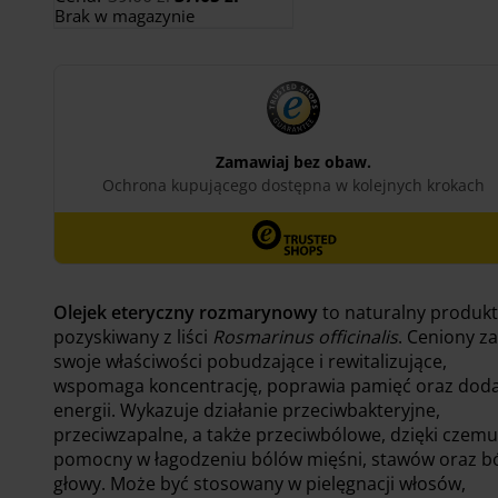
cena
cena
Brak w magazynie
wynosiła:
wynosi:
39.00 zł.
37.05 zł.
Olejek eteryczny rozmarynowy
to naturalny produkt
pozyskiwany z liści
Rosmarinus officinalis
. Ceniony za
swoje właściwości pobudzające i rewitalizujące,
wspomaga koncentrację, poprawia pamięć oraz doda
energii. Wykazuje działanie przeciwbakteryjne,
przeciwzapalne, a także przeciwbólowe, dzięki czemu
pomocny w łagodzeniu bólów mięśni, stawów oraz b
głowy. Może być stosowany w pielęgnacji włosów,