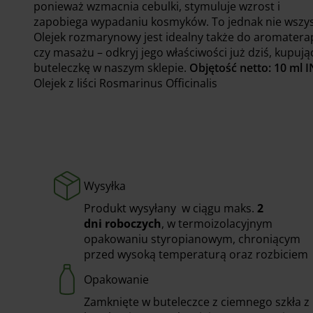
ponieważ wzmacnia cebulki, stymuluje wzrost i
zapobiega wypadaniu kosmyków. To jednak nie wszys
Olejek rozmarynowy jest idealny także do aromaterap
czy masażu – odkryj jego właściwości już dziś, kupują
buteleczkę w naszym sklepie.
Objętość netto: 10 ml
I
Olejek z liści Rosmarinus Officinalis
Wysyłka
Produkt wysyłany w ciągu maks.
2
dni
roboczych
, w termoizolacyjnym
opakowaniu styropianowym, chroniącym
przed wysoką temperaturą oraz rozbiciem
Opakowanie
Zamknięte w buteleczce z ciemnego szkła z