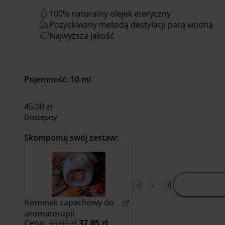
100% naturalny olejek eteryczny
Pozyskiwany metodą destylacji parą wodną
Najwyższa jakość
Pojemność: 10 ml
45.00
zł
Dostępny
Skomponuj swój zestaw:
Dodaj do
-
+
koszyka
Kominek zapachowy do
aromaterapii
Pierwotna
Aktualna
Cena:
39.00
zł
37.05
zł