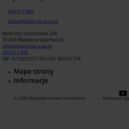
695 617 800
sklep@olejarnia-gaja.pl
Biadoliny Szlacheckie 228
32-828 Biadoliny Szlacheckie
sklep@olejarnia-gaja.pl
695 617 800
NIP: 8732825371 REGON: 365001778
Mapa strony
Informacje
© 2026 Wszystkie prawa zastrzeżone
Realizacja:
We