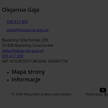
Olejarnia Gaja
695 617 800
sklep@olejarnia-gaja.pl
Biadoliny Szlacheckie 228
32-828 Biadoliny Szlacheckie
sklep@olejarnia-gaja.pl
695 617 800
NIP: 8732825371 REGON: 365001778
Mapa strony
Informacje
© 2026 Wszystkie prawa zastrzeżone
Realizacja:
We