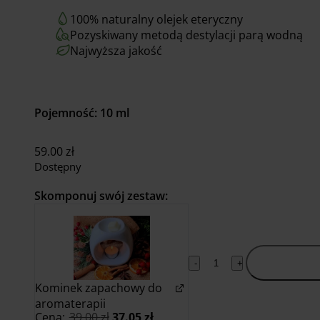
100% naturalny olejek eteryczny
Pozyskiwany metodą destylacji parą wodną
Najwyższa jakość
Pojemność: 10 ml
59.00
zł
Dostępny
Skomponuj swój zestaw:
Dodaj do
-
+
koszyka
Kominek zapachowy do
aromaterapii
Pierwotna
Aktualna
Cena:
39.00
zł
37.05
zł