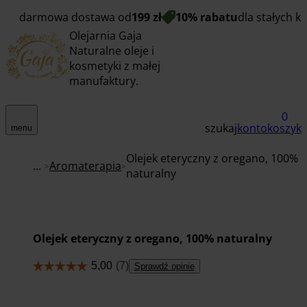
darmowa dostawa od
199 zł
10% rabatu
dla stałych k
Olejarnia Gaja
Naturalne oleje i
kosmetyki z małej
manufaktury.
0
szukaj
konto
koszyk
menu
Olejek eteryczny z oregano, 100%
...
Aromaterapia
naturalny
Olejek eteryczny z oregano, 100% naturalny
Sprawdź opinie