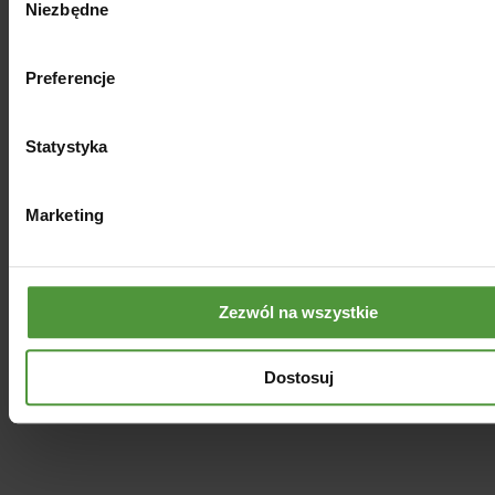
Niezbędne
zgody
Preferencje
Statystyka
Marketing
Zezwól na wszystkie
Zapachowy wosk sojowy
POMARAŃCZA z BERGAMOTKĄ
Dostosuj
29.00
zł
Dodaj do koszyka