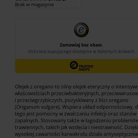
cena
cena
Brak w magazynie
wynosiła:
wynosi:
39.00 zł.
37.05 zł.
Olejek z oregano to silny olejek eteryczny o intensyw
właściwościach przeciwbakteryjnych, przeciwwiruso
i przeciwgrzybiczych, pozyskiwany z liści oregano
(Origanum vulgare). Wspiera układ odpornościowy, 
tego jest pomocny w zwalczaniu infekcji oraz stanów
zapalnych. Stosowany także w łagodzeniu problemó
trawiennych, takich jak wzdęcia i niestrawność. Dzięk
wysokiej zawartości karwakrolu działa antyseptycznie