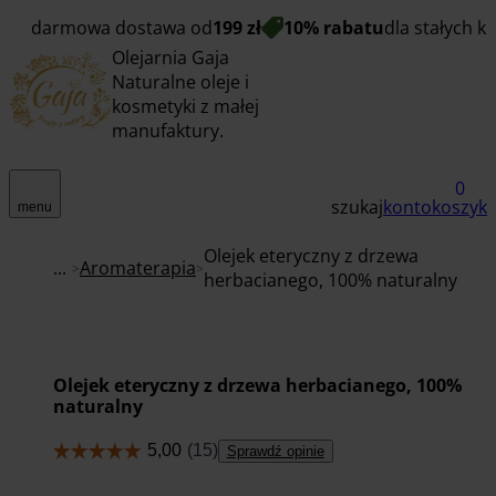
darmowa dostawa od
199 zł
10% rabatu
dla stałych k
Olejarnia Gaja
Naturalne oleje i
kosmetyki z małej
manufaktury.
0
szukaj
konto
koszyk
menu
Olejek eteryczny z drzewa
...
Aromaterapia
herbacianego, 100% naturalny
Olejek eteryczny z drzewa herbacianego, 100%
naturalny
Sprawdź opinie