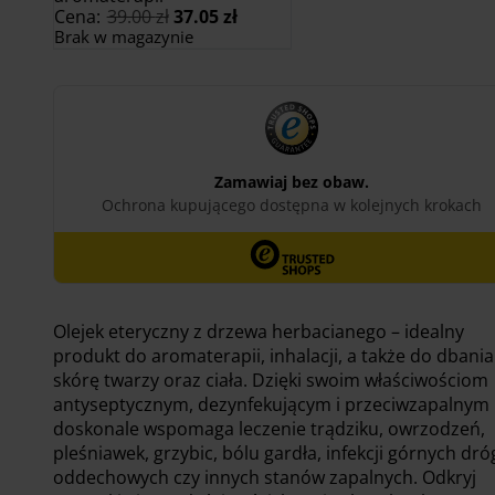
Pierwotna
Aktualna
Cena:
39.00
zł
37.05
zł
cena
cena
Brak w magazynie
wynosiła:
wynosi:
39.00 zł.
37.05 zł.
Olejek eteryczny z drzewa herbacianego – idealny
produkt do aromaterapii, inhalacji, a także do dbania
skórę twarzy oraz ciała. Dzięki swoim właściwościom
antyseptycznym, dezynfekującym i przeciwzapalnym
doskonale wspomaga leczenie trądziku, owrzodzeń,
pleśniawek, grzybic, bólu gardła, infekcji górnych dró
oddechowych czy innych stanów zapalnych. Odkryj