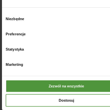
Wybór
Niezbędne
zgody
Preferencje
Statystyka
Marketing
Zezwól na wszystkie
Olejek eteryczny
rozmarynowy, 100% naturalny
Dostosuj
45.00
zł