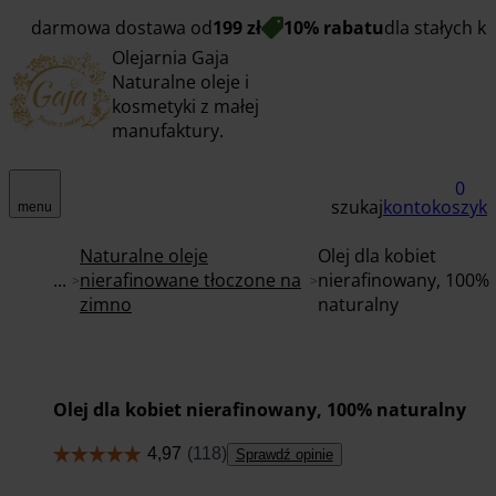
darmowa dostawa od
199 zł
10% rabatu
dla stałych k
Olejarnia Gaja
Naturalne oleje i
kosmetyki z małej
manufaktury.
0
szukaj
konto
koszyk
menu
Naturalne oleje
Olej dla kobiet
...
nierafinowane tłoczone na
nierafinowany, 100%
zimno
naturalny
Olej dla kobiet nierafinowany, 100% naturalny
Sprawdź opinie