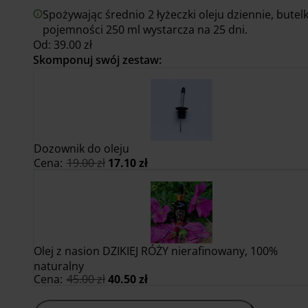
Spożywając średnio 2 łyżeczki oleju dziennie, butel
pojemności 250 ml wystarcza na 25 dni.
Od:
39.00
zł
Skomponuj swój zestaw:
Dozownik do oleju
Pierwotna
Aktualna
Cena:
19.00
zł
17.10
zł
cena
cena
wynosiła:
wynosi:
19.00 zł.
17.10 zł.
Olej z nasion DZIKIEJ RÓŻY nierafinowany, 100%
naturalny
Pierwotna
Aktualna
Cena:
45.00
zł
40.50
zł
cena
cena
wynosiła:
wynosi: