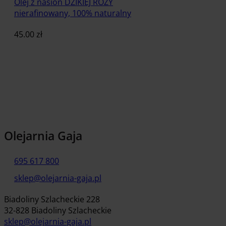
Olej z nasion DZIKIEJ RÓŻY
nierafinowany, 100% naturalny
45.00
zł
Dodaj do koszyka
Olejarnia Gaja
695 617 800
sklep@olejarnia-gaja.pl
Biadoliny Szlacheckie 228
32-828 Biadoliny Szlacheckie
sklep@olejarnia-gaja.pl