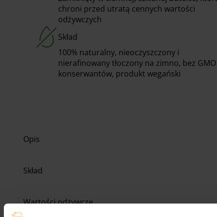
chroni przed utratą cennych wartości
odżywczych
Skład
100% naturalny, nieoczyszczony i
nierafinowany tłoczony na zimno, bez GMO 
konserwantów, produkt wegański
Opis
Skład
Wartości odżywcze