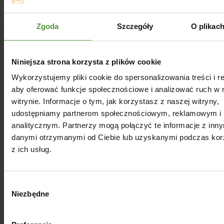
Termin przydatności
Zgoda
Szczegóły
O plikac
Dowiedz się więcej
Niniejsza strona korzysta z plików cookie
Wykorzystujemy pliki cookie do spersonalizowania treści i r
Podmiot odpowiedzialny
aby oferować funkcje społecznościowe i analizować ruch w 
witrynie. Informacje o tym, jak korzystasz z naszej witryny,
Opinie
udostępniamy partnerom społecznościowym, reklamowym i
analitycznym. Partnerzy mogą połączyć te informacje z inn
danymi otrzymanymi od Ciebie lub uzyskanymi podczas kor
z ich usług.
Dla Ciebie
Wybór
Niezbędne
zgody