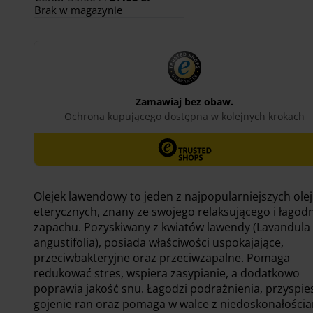
cena
cena
Brak w magazynie
wynosiła:
wynosi:
39.00 zł.
37.05 zł.
Olejek lawendowy to jeden z najpopularniejszych ole
eterycznych, znany ze swojego relaksującego i łagod
zapachu. Pozyskiwany z kwiatów lawendy (Lavandula
angustifolia), posiada właściwości uspokajające,
przeciwbakteryjne oraz przeciwzapalne. Pomaga
redukować stres, wspiera zasypianie, a dodatkowo
poprawia jakość snu. Łagodzi podrażnienia, przyspie
gojenie ran oraz pomaga w walce z niedoskonałościa