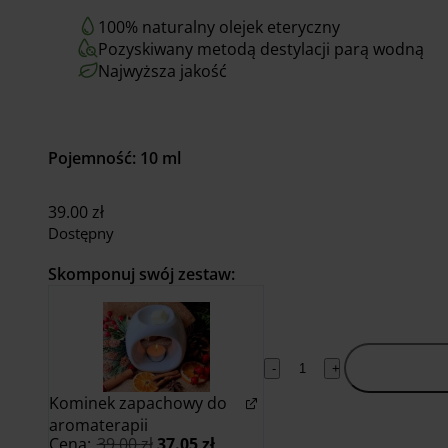
100% naturalny olejek eteryczny
Pozyskiwany metodą destylacji parą wodną
Najwyższa jakość
Pojemność: 10 ml
39.00
zł
Dostępny
Skomponuj swój zestaw:
Dodaj do
-
+
koszyka
Kominek zapachowy do
aromaterapii
Pierwotna
Aktualna
Cena:
39.00
zł
37.05
zł