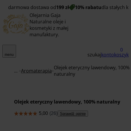
darmowa dostawa od
199 zł
10% rabatu
dla stałych k
Olejarnia Gaja
Naturalne oleje i
kosmetyki z małej
manufaktury.
0
szukaj
konto
koszyk
menu
Olejek eteryczny lawendowy, 100%
...
Aromaterapia
naturalny
Olejek eteryczny lawendowy, 100% naturalny
Sprawdź opinie