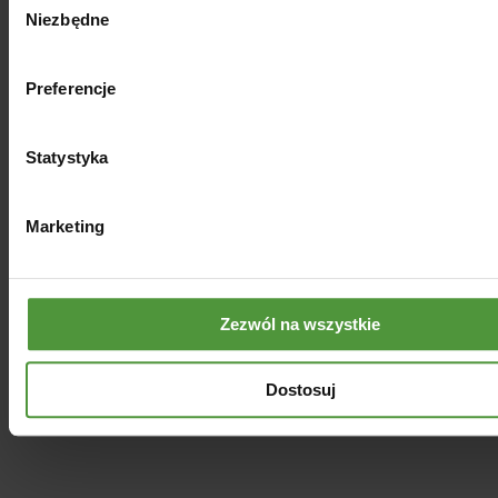
Niezbędne
zgody
Preferencje
Statystyka
Marketing
Zezwól na wszystkie
Naturalna świeca sojowa
RELAKSUJĄCA LAWENDA
Dostosuj
59.00
zł
Dodaj do koszyka