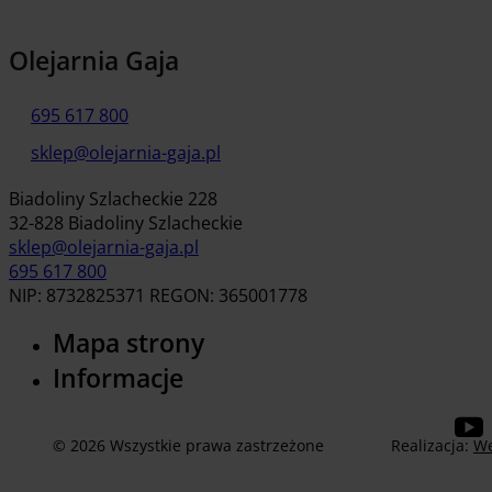
Olejarnia Gaja
695 617 800
sklep@olejarnia-gaja.pl
Biadoliny Szlacheckie 228
32-828 Biadoliny Szlacheckie
sklep@olejarnia-gaja.pl
695 617 800
NIP: 8732825371 REGON: 365001778
Mapa strony
Informacje
© 2026 Wszystkie prawa zastrzeżone
Realizacja:
We