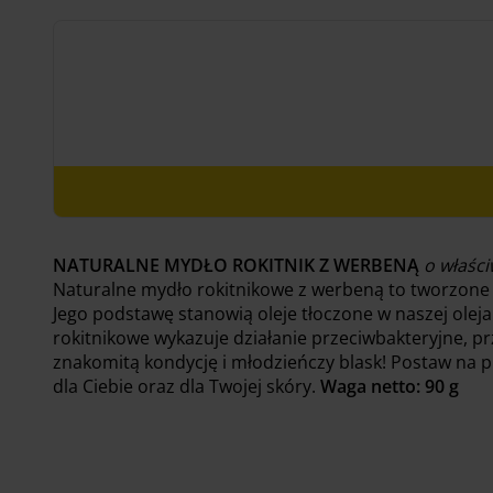
wynosiła:
wynosi:
55.00 zł.
49.50 zł.
NATURALNE MYDŁO ROKITNIK Z WERBENĄ
o właśc
Naturalne mydło rokitnikowe z werbeną to tworzone 
Jego podstawę stanowią oleje tłoczone w naszej oleja
rokitnikowe wykazuje działanie przeciwbakteryjne, pr
znakomitą kondycję i młodzieńczy blask! Postaw na p
dla Ciebie oraz dla Twojej skóry.
Waga netto: 90 g