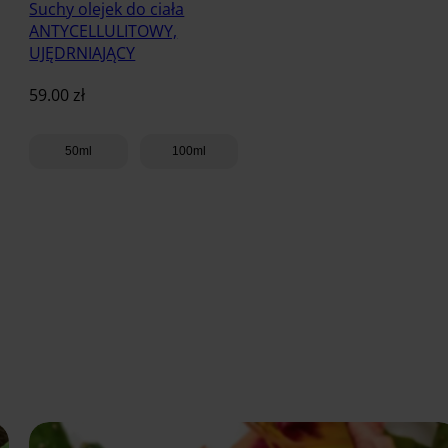
Suchy olejek do ciała
ANTYCELLULITOWY,
UJĘDRNIAJĄCY
59.00
zł
50ml
100ml
Dodaj do koszyka