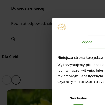
Dowiedz się więcej
Podmiot odpowiedzialny
Opinie
Zgoda
Dla Ciebie
Niniejsza strona korzysta z
Wykorzystujemy pliki cookie 
ruch w naszej witrynie. Inf
reklamowym i analitycznym. 
uzyskanymi podczas korzysta
Wybór
Niezbędne
zgody