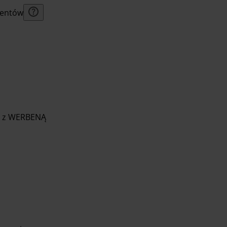
lientów
K z WERBENĄ