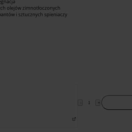
ęgnacja
nych olejów zimnotłoczonych
antów i sztucznych spieniaczy
-
+