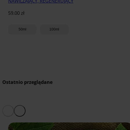
NAWILŻAJĄCY, REGENERUJĄCY
59.00
zł
50ml
100ml
Dodaj do koszyka
Ostatnio przeglądane