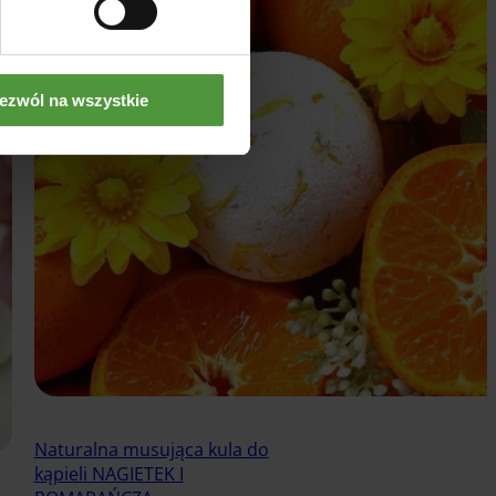
ezwól na wszystkie
Naturalna musująca kula do
kąpieli NAGIETEK I