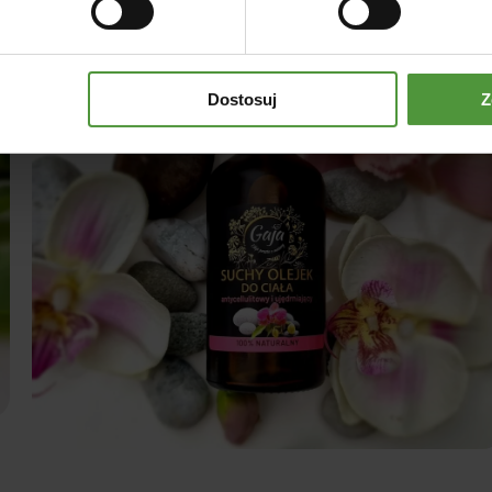
Dostosuj
Z