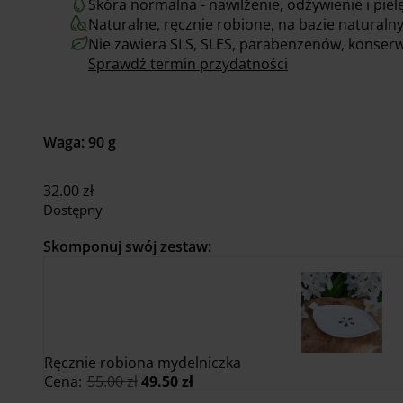
Skóra normalna - nawilżenie, odżywienie i piel
Naturalne, ręcznie robione, na bazie natural
Nie zawiera SLS, SLES, parabenzenów, konserw
Sprawdź termin przydatności
Waga: 90 g
32.00
zł
Dostępny
Skomponuj swój zestaw:
Ręcznie robiona mydelniczka
Pierwotna
Aktualna
Cena:
55.00
zł
49.50
zł
cena
cena