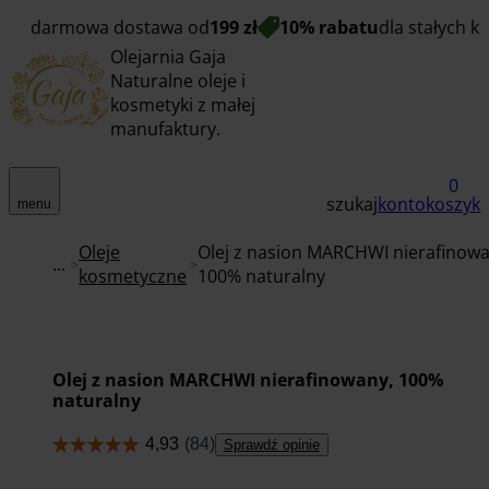
darmowa dostawa od
199 zł
10% rabatu
dla stałych k
Olejarnia Gaja
Naturalne oleje i
kosmetyki z małej
manufaktury.
0
szukaj
konto
koszyk
menu
Oleje
Olej z nasion MARCHWI nierafinowa
...
kosmetyczne
100% naturalny
Olej z nasion MARCHWI nierafinowany, 100%
naturalny
Sprawdź opinie