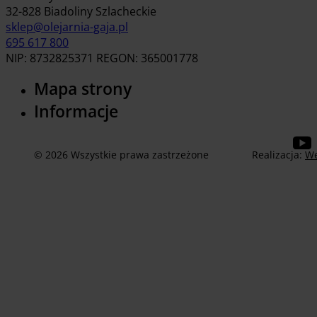
32-828 Biadoliny Szlacheckie
sklep@olejarnia-gaja.pl
695 617 800
NIP: 8732825371 REGON: 365001778
Mapa strony
Informacje
© 2026 Wszystkie prawa zastrzeżone
Realizacja:
We