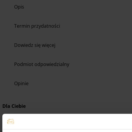
Opis
Termin przydatności
Dowiedz się więcej
Podmiot odpowiedzialny
Opinie
Dla Ciebie