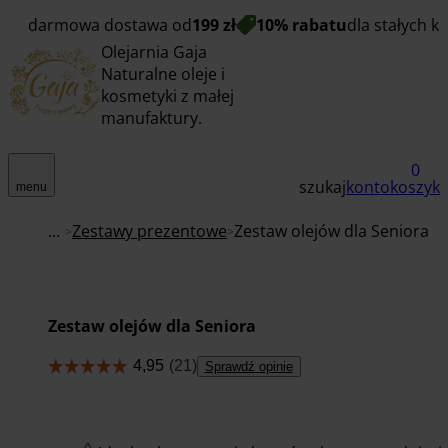
darmowa dostawa od
199 zł
10% rabatu
dla stałych k
Olejarnia Gaja
Naturalne oleje i
kosmetyki z małej
manufaktury.
0
szukaj
konto
koszyk
menu
...
Zestawy prezentowe
Zestaw olejów dla Seniora
Zestaw olejów dla Seniora
Sprawdź opinie