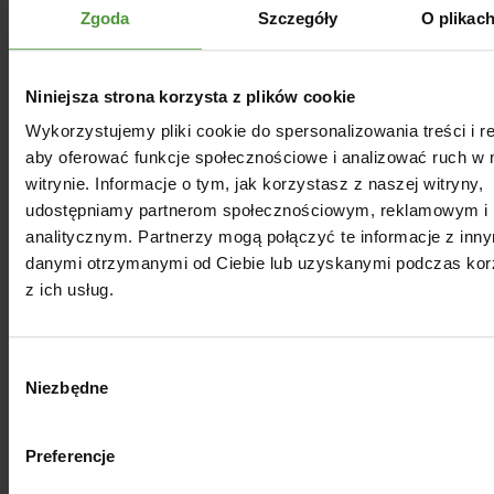
Zgoda
Szczegóły
O plikac
Dowiedz się więcej
Niniejsza strona korzysta z plików cookie
Podmiot odpowiedzialny
Wykorzystujemy pliki cookie do spersonalizowania treści i r
aby oferować funkcje społecznościowe i analizować ruch w 
witrynie. Informacje o tym, jak korzystasz z naszej witryny,
Opinie
udostępniamy partnerom społecznościowym, reklamowym i
analitycznym. Partnerzy mogą połączyć te informacje z inn
danymi otrzymanymi od Ciebie lub uzyskanymi podczas kor
Dla Ciebie
z ich usług.
Wybór
Niezbędne
zgody
Preferencje