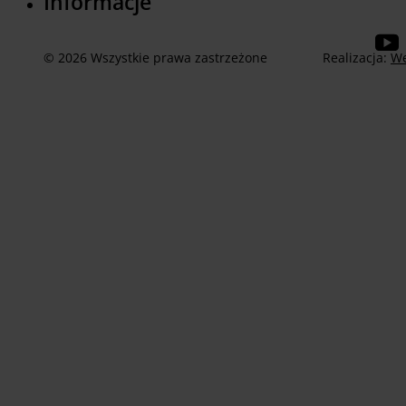
Informacje
© 2026 Wszystkie prawa zastrzeżone
Realizacja:
We