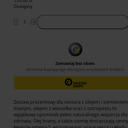
135.00
zł
Dostępny
-
+
Dodaj do koszyka
Zestaw prezentowy dla seniora z olejem i siemieniem
lnianym, olejem z wiesiołka oraz z ostropestu to
wyjątkowy upominek pełen naturalnego wsparcia dla
zdrowia. Olej lniany, a także siemię dostarczają cenn
kwasów omega-3, wspomagając pracę serca i układu