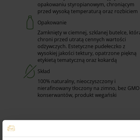
opakowaniu styropianowym, chroniącym
przed wysoką temperaturą oraz rozbiciem
Opakowanie
Zamknięty w ciemnej, szklanej butelce, któr
chroni przed utratą cennych wartości
odżywczych. Estetyczne pudełeczko z
wysokiej jakości tektury, opatrzone piękną
etykietą tematyczną oraz kokardą
Skład
100% naturalny, nieoczyszczony i
nierafinowany tłoczony na zimno, bez GMO 
konserwantów, produkt wegański
Opis