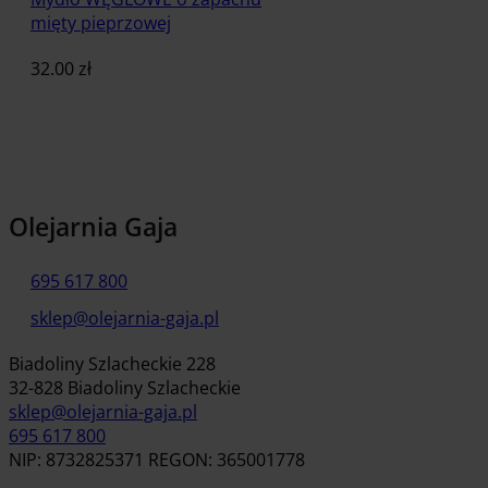
mięty pieprzowej
32.00
zł
Dodaj do koszyka
Olejarnia Gaja
695 617 800
sklep@olejarnia-gaja.pl
Biadoliny Szlacheckie 228
32-828 Biadoliny Szlacheckie
sklep@olejarnia-gaja.pl
695 617 800
NIP: 8732825371 REGON: 365001778