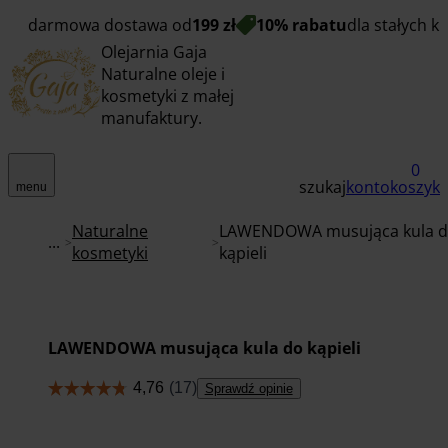
darmowa dostawa od
199 zł
10% rabatu
dla stałych k
Olejarnia Gaja
Naturalne oleje i
kosmetyki z małej
manufaktury.
0
szukaj
konto
koszyk
menu
Naturalne
LAWENDOWA musująca kula 
...
kosmetyki
kąpieli
LAWENDOWA musująca kula do kąpieli
Sprawdź opinie