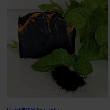
Mydło WĘGLOWE o zapachu