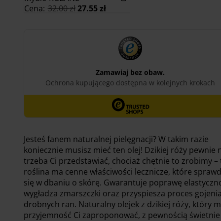
Pierwotna
Aktualna
Cena:
32.00
zł
27.55
zł
cena
cena
wynosiła:
wynosi:
32.00 zł.
27.55 zł.
Jesteś fanem naturalnej pielęgnacji? W takim razie
koniecznie musisz mieć ten olej! Dzikiej róży pewnie 
trzeba Ci przedstawiać, chociaż chętnie to zrobimy – 
roślina ma cenne właściwości lecznicze, które spraw
się w dbaniu o skórę. Gwarantuje poprawę elastyczno
wygładza zmarszczki oraz przyspiesza proces gojenia
drobnych ran. Naturalny olejek z dzikiej róży, który
przyjemność Ci zaproponować, z pewnością świetnie