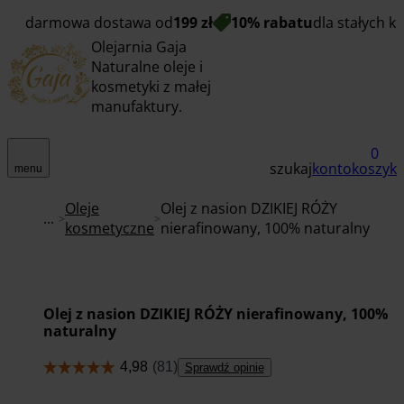
darmowa dostawa od
199 zł
10% rabatu
dla stałych k
Olejarnia Gaja
Naturalne oleje i
kosmetyki z małej
manufaktury.
0
szukaj
konto
koszyk
menu
Oleje
Olej z nasion DZIKIEJ RÓŻY
...
kosmetyczne
nierafinowany, 100% naturalny
Olej z nasion DZIKIEJ RÓŻY nierafinowany, 100%
naturalny
Sprawdź opinie