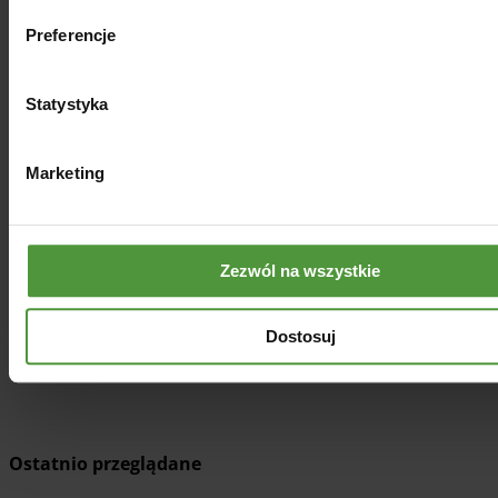
Preferencje
Statystyka
Marketing
Naturalna świeca sojowa
ROMANTYCZNA RÓŻA
Zezwól na wszystkie
59.00
zł
Dostosuj
Dodaj do koszyka
Ostatnio przeglądane