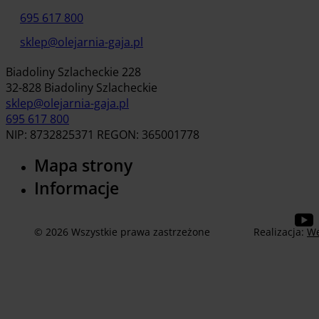
695 617 800
sklep@olejarnia-gaja.pl
Biadoliny Szlacheckie 228
32-828 Biadoliny Szlacheckie
sklep@olejarnia-gaja.pl
695 617 800
NIP: 8732825371 REGON: 365001778
Mapa strony
Informacje
© 2026 Wszystkie prawa zastrzeżone
Realizacja:
We