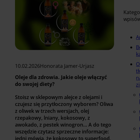
Katego
wpisó
A
B
k
O
10.02.2026
Honorata Jamer-Urjasz
t
Oleje dla zdrowia. Jakie oleje włączyć
n
do swojej diety?
z
Stoisz w sklepowym alejce z olejami i
czujesz się przytłoczony wyborem? Oliwa
z oliwek w trzech wersjach, olej
rzepakowy, lniany, kokosowy, z
awokado, z pestek winogron… A do tego
wszędzie czytasz sprzeczne informacje:
jedni mówią, że kokosowy to superfood,