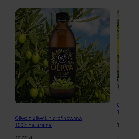
Olej rzep
100% nat
Oliwa z oliwek nierafinowana
18.00
zł
100% naturalna
29.00
zł