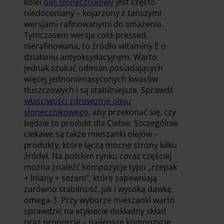
kolei
olej słonecznikowy
jest często
niedoceniany – kojarzony z tańszymi
wersjami rafinowanymi do smażenia.
Tymczasem wersja cold-pressed,
nierafinowana, to źródło witaminy E o
działaniu antyoksydacyjnym. Warto
jednak szukać odmian posiadających
więcej jednonienasyconych kwasów
tłuszczowych i są stabilniejsze. Sprawdź
właściwości zdrowotne oleju
słonecznikowego
, aby przekonać się, czy
będzie to produkt dla Ciebie. Szczególnie
ciekawe są także mieszanki olejów –
produkty, które łączą mocne strony kilku
źródeł. Na polskim rynku coraz częściej
można znaleźć kompozycje typu „rzepak
+ lniany + sezam”, które zapewniają
zarówno stabilność, jak i wysoką dawkę
omega-3. Przy wyborze mieszanki warto
sprawdzić na etykiecie dokładny skład
oraz proporcje – najlepsze kompozycje