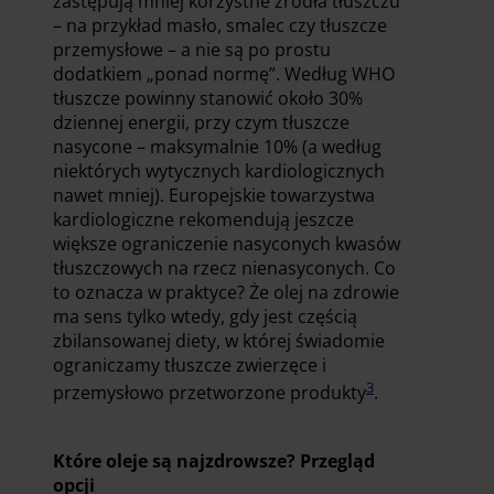
zastępują mniej korzystne źródła tłuszczu
– na przykład masło, smalec czy tłuszcze
przemysłowe – a nie są po prostu
dodatkiem „ponad normę”. Według WHO
tłuszcze powinny stanowić około 30%
dziennej energii, przy czym tłuszcze
nasycone – maksymalnie 10% (a według
niektórych wytycznych kardiologicznych
nawet mniej). Europejskie towarzystwa
kardiologiczne rekomendują jeszcze
większe ograniczenie nasyconych kwasów
tłuszczowych na rzecz nienasyconych. Co
to oznacza w praktyce? Że olej na zdrowie
ma sens tylko wtedy, gdy jest częścią
zbilansowanej diety, w której świadomie
ograniczamy tłuszcze zwierzęce i
3
przemysłowo przetworzone produkty
.
Które oleje są najzdrowsze? Przegląd
opcji