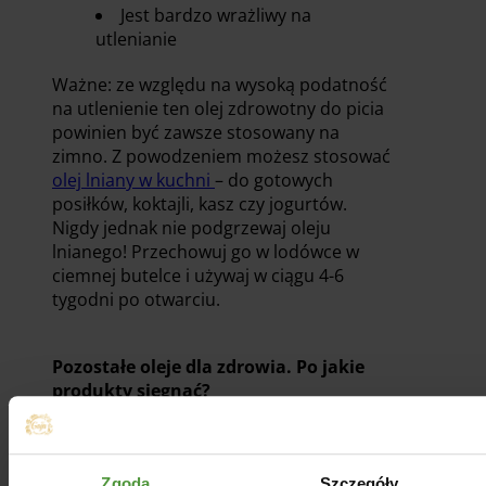
Jest bardzo wrażliwy na
utlenianie
Ważne: ze względu na wysoką podatność
na utlenienie ten olej zdrowotny do picia
powinien być zawsze stosowany na
zimno. Z powodzeniem możesz stosować
olej lniany w kuchni
– do gotowych
posiłków, koktajli, kasz czy jogurtów.
Nigdy jednak nie podgrzewaj oleju
lnianego! Przechowuj go w lodówce w
ciemnej butelce i używaj w ciągu 4-6
tygodni po otwarciu.
Pozostałe oleje dla zdrowia. Po jakie
produkty sięgnąć?
Oprócz „wielkiej trójki” istnieje wiele
innych olejów dla zdrowia, które mogą
urozmaicić Twoją dietę. Oto krótkie
Zgoda
Szczegóły