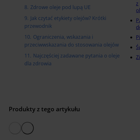
z
8.
Zdrowe oleje pod lupą UE
o
9.
Jak czytać etykiety olejów? Krótki
P
przewodnik
d
10.
Ograniczenia, wskazania i
P
przeciwwskazania do stosowania olejów
Ś
11.
Najczęściej zadawane pytania o oleje
Z
dla zdrowia
Produkty z tego artykułu