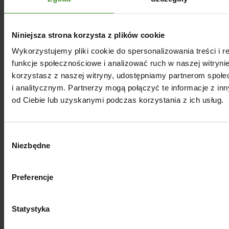
porównanie:
Głów
Spos
Niniejsza strona korzysta z plików cookie
Rodz
ne
ób
Uwa
aj
Wykorzystujemy pliki cookie do spersonalizowania treści i 
zalet
użyci
gi
oleju
funkcje społecznościowe i analizować ruch w naszej witrynie
y
a
korzystasz z naszej witryny, udostępniamy partnerom spo
Boga
i analitycznym. Partnerzy mogą połączyć te informacje z i
Na
ty w
od Ciebie lub uzyskanymi podczas korzystania z ich usług.
zimn
seza
Char
Olej
o i do
minę
akter
seza
delik
i
ystyc
Wybór
mow
atne
ligna
zny
Niezbędne
zgody
y
go
ny;
smak
smaż
stabil
enia
ny
Preferencje
Wybi
Wyso
eraj
Statystyka
ka
wyłąc
Olej