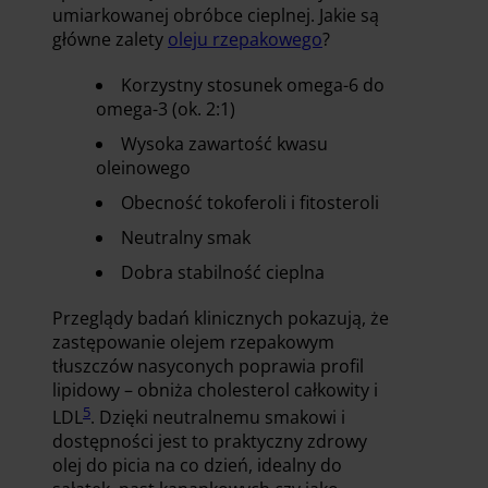
umiarkowanej obróbce cieplnej. Jakie są
główne zalety
oleju rzepakowego
?
Korzystny stosunek omega-6 do
omega-3 (ok. 2:1)
Wysoka zawartość kwasu
oleinowego
Obecność tokoferoli i fitosteroli
Neutralny smak
Dobra stabilność cieplna
Przeglądy badań klinicznych pokazują, że
zastępowanie olejem rzepakowym
tłuszczów nasyconych poprawia profil
lipidowy – obniża cholesterol całkowity i
5
LDL
. Dzięki neutralnemu smakowi i
dostępności jest to praktyczny zdrowy
olej do picia na co dzień, idealny do