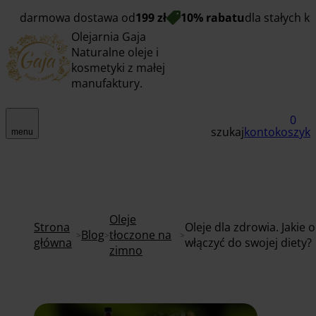
darmowa dostawa od
199 zł
10% rabatu
dla stałych k
Olejarnia Gaja
Naturalne oleje i
kosmetyki z małej
manufaktury.
0
szukaj
konto
koszyk
menu
Oleje
Strona
Oleje dla zdrowia. Jakie o
Blog
tłoczone na
główna
włączyć do swojej diety?
zimno