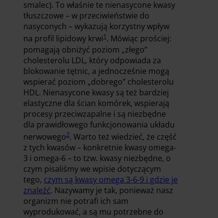
smalec). To właśnie te nienasycone kwasy
tłuszczowe – w przeciwieństwie do
nasyconych – wykazują korzystny wpływ
1
na profil lipidowy krwi
. Mówiąc prościej:
pomagają obniżyć poziom „złego”
cholesterolu LDL, który odpowiada za
blokowanie tętnic, a jednocześnie mogą
wspierać poziom „dobrego” cholesterolu
HDL. Nienasycone kwasy są też bardziej
elastyczne dla ścian komórek, wspierają
procesy przeciwzapalne i są niezbędne
dla prawidłowego funkcjonowania układu
2
nerwowego
. Warto też wiedzieć, że część
z tych kwasów – konkretnie kwasy omega-
3 i omega-6 – to tzw. kwasy niezbędne, o
czym pisaliśmy we wpisie dotyczącym
tego,
czym są kwasy omega 3-6-9 i gdzie je
znaleźć
. Nazywamy je tak, ponieważ nasz
organizm nie potrafi ich sam
wyprodukować, a są mu potrzebne do