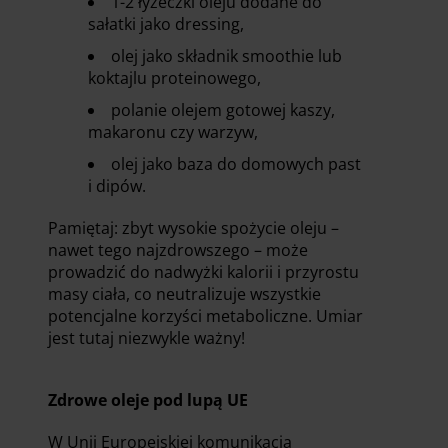
1-2 łyżeczki oleju dodane do
sałatki jako dressing,
olej jako składnik smoothie lub
koktajlu proteinowego,
polanie olejem gotowej kaszy,
makaronu czy warzyw,
olej jako baza do domowych past
i dipów.
Pamiętaj: zbyt wysokie spożycie oleju –
nawet tego najzdrowszego – może
prowadzić do nadwyżki kalorii i przyrostu
masy ciała, co neutralizuje wszystkie
potencjalne korzyści metaboliczne. Umiar
jest tutaj niezwykle ważny!
Zdrowe oleje pod lupą UE
W Unii Europejskiej komunikacja