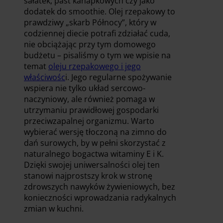
sałatek, past kanapkowych czy jako
dodatek do smoothie. Olej rzepakowy to
prawdziwy „skarb Północy”, który w
codziennej diecie potrafi zdziałać cuda,
nie obciążając przy tym domowego
budżetu – pisaliśmy o tym we wpisie na
temat
oleju rzepakowego i jego
właściwośc
i. Jego regularne spożywanie
wspiera nie tylko układ sercowo-
naczyniowy, ale również pomaga w
utrzymaniu prawidłowej gospodarki
przeciwzapalnej organizmu. Warto
wybierać wersję tłoczoną na zimno do
dań surowych, by w pełni skorzystać z
naturalnego bogactwa witaminy E i K.
Dzięki swojej uniwersalności olej ten
stanowi najprostszy krok w stronę
zdrowszych nawyków żywieniowych, bez
konieczności wprowadzania radykalnych
zmian w kuchni.