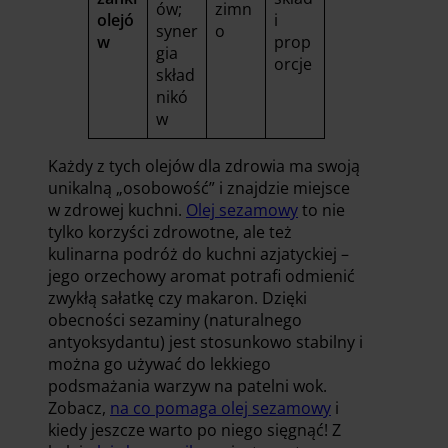
ów;
zimn
olejó
i
syner
o
w
prop
gia
orcje
skład
nikó
w
Każdy z tych olejów dla zdrowia ma swoją
unikalną „osobowość” i znajdzie miejsce
w zdrowej kuchni.
Olej sezamowy
to nie
tylko korzyści zdrowotne, ale też
kulinarna podróż do kuchni azjatyckiej –
jego orzechowy aromat potrafi odmienić
zwykłą sałatkę czy makaron. Dzięki
obecności sezaminy (naturalnego
antyoksydantu) jest stosunkowo stabilny i
można go używać do lekkiego
podsmażania warzyw na patelni wok.
Zobacz,
na co pomaga olej sezamowy
i
kiedy jeszcze warto po niego sięgnąć! Z