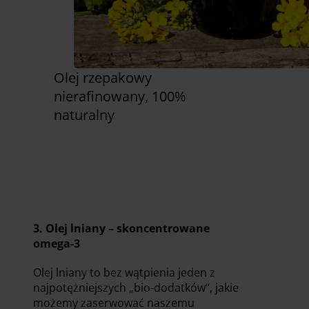
Olej rzepakowy
nierafinowany, 100%
naturalny
Zobacz już teraz
3. Olej lniany – skoncentrowane
omega-3
Olej lniany to bez wątpienia jeden z
najpotężniejszych „bio-dodatków”, jakie
możemy zaserwować naszemu