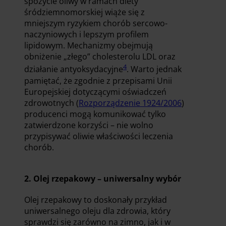
spożycie oliwy w ramach diety
śródziemnomorskiej wiąże się z
mniejszym ryzykiem chorób sercowo-
naczyniowych i lepszym profilem
lipidowym. Mechanizmy obejmują
obniżenie „złego” cholesterolu LDL oraz
4
działanie antyoksydacyjne
. Warto jednak
pamiętać, że zgodnie z przepisami Unii
Europejskiej dotyczącymi oświadczeń
zdrowotnych (
Rozporządzenie 1924/2006
)
producenci mogą komunikować tylko
zatwierdzone korzyści – nie wolno
przypisywać oliwie właściwości leczenia
chorób.
2. Olej rzepakowy – uniwersalny wybór
Olej rzepakowy to doskonały przykład
uniwersalnego oleju dla zdrowia, który
sprawdzi się zarówno na zimno, jak i w