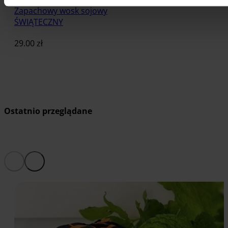
Zapachowy wosk sojowy
ŚWIĄTECZNY
29.00
zł
Dodaj do koszyka
Ostatnio przeglądane