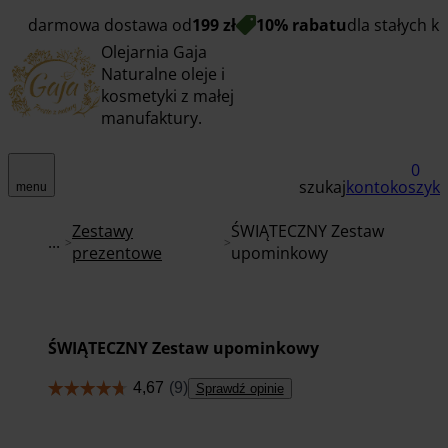
darmowa dostawa od
199 zł
10% rabatu
dla stałych k
Olejarnia Gaja
Naturalne oleje i
kosmetyki z małej
manufaktury.
0
szukaj
konto
koszyk
menu
Zestawy
ŚWIĄTECZNY Zestaw
...
prezentowe
upominkowy
ŚWIĄTECZNY Zestaw upominkowy
Sprawdź opinie