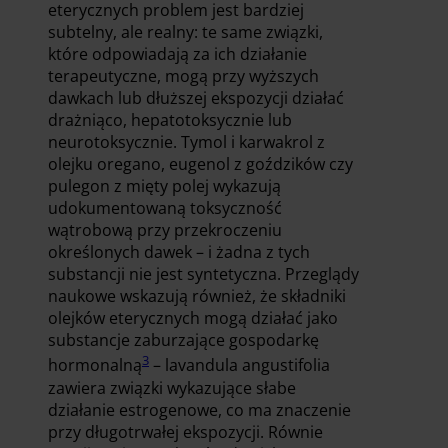
eterycznych problem jest bardziej
subtelny, ale realny: te same związki,
które odpowiadają za ich działanie
terapeutyczne, mogą przy wyższych
dawkach lub dłuższej ekspozycji działać
drażniąco, hepatotoksycznie lub
neurotoksycznie. Tymol i karwakrol z
olejku oregano, eugenol z goździków czy
pulegon z mięty polej wykazują
udokumentowaną toksyczność
wątrobową przy przekroczeniu
określonych dawek – i żadna z tych
substancji nie jest syntetyczna. Przeglądy
naukowe wskazują również, że składniki
olejków eterycznych mogą działać jako
substancje zaburzające gospodarkę
3
hormonalną
– lavandula angustifolia
zawiera związki wykazujące słabe
działanie estrogenowe, co ma znaczenie
przy długotrwałej ekspozycji. Równie