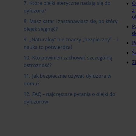
7.
Które olejki eteryczne nadają się do
O
z
dyfuzora?
o
8.
Masz katar i zastanawiasz się, po który
P
olejek sięgnąć?
d
9.
„Naturalny” nie znaczy „bezpieczny” – i
P
nauka to potwierdza!
Ś
10.
Kto powinien zachować szczególną
Z
ostrożność?
11.
Jak bezpiecznie używać dyfuzora w
domu?
12.
FAQ – najczęstsze pytania o olejki do
dyfuzorów