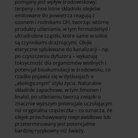
pomijany jest wpływ środowiskowy:
terpeny i inne lotne składniki olejków
emitowane do powietrza reagują z
ozonem i rodnikami OH, tworząc wtórne
produkty utleniania, w tym formaldehyd i
ultradrobne cząstki, które same w sobie
są czynnikami drażniącymi. Olejki
eteryczne spłukiwane do kanalizacji – np.
po czyszczeniu dyfuzora – wykazują
toksyczność dla organizmów wodnych i
potencjał bioakumulacji w środowisku, co
rzadko pojawia się w dyskusjach o
„ekologicznym” stylu życia. Naturalne
składniki zapachowe, w tym limonen i
linalol, po utlenieniu tworzą związki o
znacznie wyższym potencjale uczulającym
niż oryginalna cząsteczka – co oznacza, że
olejek przechowywany nieprawidłowo lub
przeterminowany jest potencjalnie
bardziej ryzykowny niż świeży.