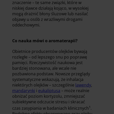
znaczenie – te same związki, które w
niskiej dawce działają kojąco, w wysokiej
mogą drażnić błony śluzowe lub nasilać
objawy u osób z wrażliwymi drogami
oddechowymi.
Co nauka mówi o aromaterapii?
Obietnice producentów olejków bywają
rozległe – od lepszego snu po poprawę
pamięci. Rzeczywistość naukowa jest
bardziej stonowana, ale wcale nie
pozbawiona podstaw. Nowsze przeglądy
systematyczne wskazują, że inhalacja
niektórych olejków – szczególnie
lawendy
,
mandarynki
i
eukaliptusa
– może realnie
obniżać poziom kortyzolu, zmniejszać
subiektywne odczucie stresu i skracać
1
czas zasypiania w badaniach klinicznych
.
Podobne efekty obserwowano przy olejku