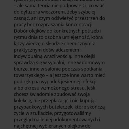
– ale sama teoria nie podpowie Ci, co wlać
do dyfuzora wieczorem, żeby szybciej
zasnąć, ani czym odświeżyć przestrzeń do
pracy bez rozpraszania koncentracji.
Dobór olejków do konkretnych potrzeb i
rytmu dnia to osobna umiejętność, która
łączy wiedzę o składzie chemicznym z
praktycznym doświadczeniem i
indywidualną wrażliwością. Inne olejki
sprawdzą się w sypialni, inne w domowym
biurze, inne w salonie podczas spotkania
towarzyskiego – a jeszcze inne warto mieć
pod ręką na wypadek jesiennej infekcji
albo okresu wzmożonego stresu. Jeśli
chcesz świadomie zbudować swoją
kolekcję, nie przepłacając i nie kupując
przypadkowych buteleczek, które skończą
życie w szufladzie, przygotowaliśmy
przegląd najlepiej udokumentowanych i
najchętniej wybieranych olejków do