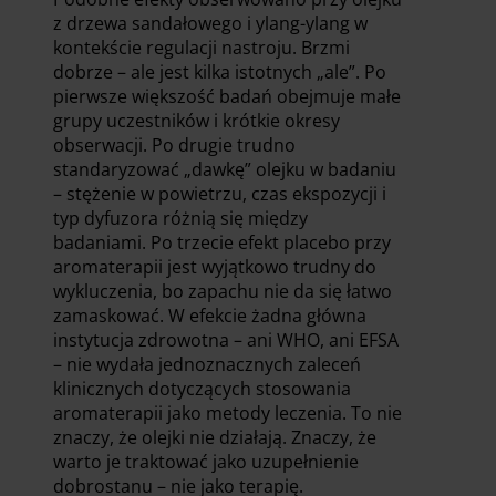
z drzewa sandałowego i ylang-ylang w
kontekście regulacji nastroju. Brzmi
dobrze – ale jest kilka istotnych „ale”. Po
pierwsze większość badań obejmuje małe
grupy uczestników i krótkie okresy
obserwacji. Po drugie trudno
standaryzować „dawkę” olejku w badaniu
– stężenie w powietrzu, czas ekspozycji i
typ dyfuzora różnią się między
badaniami. Po trzecie efekt placebo przy
aromaterapii jest wyjątkowo trudny do
wykluczenia, bo zapachu nie da się łatwo
zamaskować. W efekcie żadna główna
instytucja zdrowotna – ani WHO, ani EFSA
– nie wydała jednoznacznych zaleceń
klinicznych dotyczących stosowania
aromaterapii jako metody leczenia. To nie
znaczy, że olejki nie działają. Znaczy, że
warto je traktować jako uzupełnienie
dobrostanu – nie jako terapię.