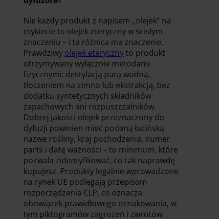
dyfuzora?
Nie każdy produkt z napisem „olejek” na
etykiecie to olejek eteryczny w ścisłym
znaczeniu – i ta różnica ma znaczenie.
Prawdziwy
olejek eteryczny
to produkt
otrzymywany wyłącznie metodami
fizycznymi: destylacją parą wodną,
tłoczeniem na zimno lub ekstrakcją, bez
dodatku syntetycznych składników
zapachowych ani rozpuszczalników.
Dobrej jakości olejek przeznaczony do
dyfuzji powinien mieć podaną łacińską
nazwę rośliny, kraj pochodzenia, numer
partii i datę ważności – to minimum, które
pozwala zidentyfikować, co tak naprawdę
kupujesz. Produkty legalnie wprowadzone
na rynek UE podlegają przepisom
rozporządzenia CLP, co oznacza
obowiązek prawidłowego oznakowania, w
tym piktogramów zagrożeń i zwrotów