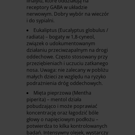
linalylu, które oddziałują na
receptory GABA w układzie
nerwowym. Dobry wybór na wieczór
i do sypialni.
Eukaliptus (Eucalyptus globulus /
radiata) – bogaty w 1,8-cyneol,
związek o udokumentowanym
działaniu przeciwzapalnym na drogi
oddechowe. Często stosowany przy
przeziębieniach i uczuciu zatkanego
nosa. Uwaga: nie zalecany w pobliżu
małych dzieci ze względu na ryzyko
podrażnienia dróg oddechowych.
Mięta pieprzowa (Mentha
piperita) – mentol działa
pobudzająco i może poprawiać
koncentrację oraz łagodzić bóle
głowy o napięciowym podłożu –
potwierdza to kilka kontrolowanych
badań. Intensywny olejek, wystarczy