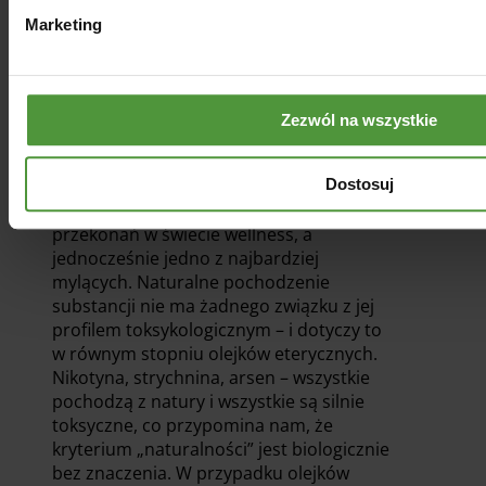
określonych sytuacjach, zebraliśmy to
wszystko w jednym miejscu. Przeczytaj
Marketing
wpis:
jaki olejek eteryczny wybrać na
katar? Przegląd i praktyczne porady
.
Zezwól na wszystkie
„Naturalny” nie znaczy „bezpieczny” – i
nauka to potwierdza!
Dostosuj
To jedno z najbardziej zakorzenionych
przekonań w świecie wellness, a
jednocześnie jedno z najbardziej
mylących. Naturalne pochodzenie
substancji nie ma żadnego związku z jej
profilem toksykologicznym – i dotyczy to
w równym stopniu olejków eterycznych.
Nikotyna, strychnina, arsen – wszystkie
pochodzą z natury i wszystkie są silnie
toksyczne, co przypomina nam, że
kryterium „naturalności” jest biologicznie
bez znaczenia. W przypadku olejków