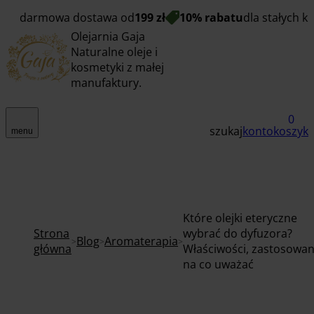
darmowa dostawa od
199 zł
10% rabatu
dla stałych k
Olejarnia Gaja
Naturalne oleje i
kosmetyki z małej
manufaktury.
0
szukaj
konto
koszyk
menu
Które olejki eteryczne
Strona
wybrać do dyfuzora?
Blog
Aromaterapia
główna
Właściwości, zastosowani
na co uważać