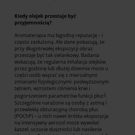
Kiedy olejek przestaje być
przyjemnością?
Aromaterapia ma łagodną reputację – i
często zasłużoną. Ale dane pokazują, że
przy długotrwałej ekspozycji obraz
przestaje być tak sielankowy. Badania
wskazują, że regularna inhalacja olejków
przez godzinę lub dłużej dziennie może u
części osób wiązać się z mierzalnymi
zmianami fizjologicznymi: podwyższonym
tętnem, wzrostem ciśnienia krwi i
2
pogorszeniem parametrów funkcji płuc
.
Szczególnie narażone są osoby z astmą i
przewlekłą obturacyjną chorobą płuc
(POChP) – u nich nawet krótka ekspozycja
na intensywny aerozol może wywołać
kaszel, uczucie duszności lub nasilenie