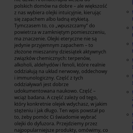
polskich domów na dobre – ale większość
z nas wybiera olejki intuicyjnie, kierując
się zapachem albo ładną etykietą.
Tymczasem to, co „wpuszczamy” do
powietrza w zamkniętym pomieszczeniu,
ma znaczenie. Olejki eteryczne nie są
jedynie przyjemnym zapachem – to
złożone mieszaniny dziesiątek aktywnych
związków chemicznych: terpenów,
alkoholi, aldehydów i fenoli, które realnie
oddziałują na układ nerwowy, oddechowy
i immunologiczny. Część z tych
oddziaływań jest dobrze
udokumentowana naukowo. Część –
wciąż badana. A część zależy od tego,
który konkretnie olejek wdychasz, w jakim
stężeniu i jak długo. Ten wpis powstał po
to, żeby pomóc Ci świadomie wybrać
olejki do dyfuzora. Przejdziemy przez
najpopularniejsze produkty, omówimy, co