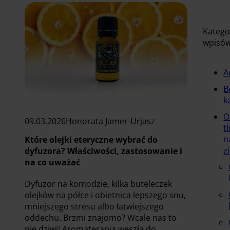
Katego
wpisó
A
B
k
O
09.03.2026
Honorata Jamer-Urjasz
t
n
Które olejki eteryczne wybrać do
z
dyfuzora? Właściwości, zastosowanie i
na co uważać
Dyfuzor na komodzie, kilka buteleczek
olejków na półce i obietnica lepszego snu,
mniejszego stresu albo łatwiejszego
oddechu. Brzmi znajomo? Wcale nas to
nie dziwi! Aromaterapia weszła do