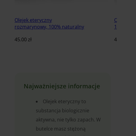
Olejek eteryczny
Olejek et
rozmarynowy, 100% naturalny
100% nat
45.00
zł
45.00
zł
Dodaj do koszyka
Najważniejsze informacje
Olejek eteryczny to
substancja biologicznie
aktywna, nie tylko zapach. W
butelce masz stężoną