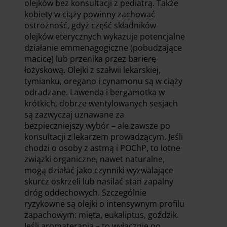
olejków bez konsultacji z pediatrą. Także
kobiety w ciąży powinny zachować
ostrożność, gdyż część składników
olejków eterycznych wykazuje potencjalne
działanie emmenagogiczne (pobudzające
macicę) lub przenika przez barierę
łożyskową. Olejki z szałwii lekarskiej,
tymianku, oregano i cynamonu są w ciąży
odradzane. Lawenda i bergamotka w
krótkich, dobrze wentylowanych sesjach
są zazwyczaj uznawane za
bezpieczniejszy wybór – ale zawsze po
konsultacji z lekarzem prowadzącym. Jeśli
chodzi o osoby z astmą i POChP, to lotne
związki organiczne, nawet naturalne,
mogą działać jako czynniki wyzwalające
skurcz oskrzeli lub nasilać stan zapalny
dróg oddechowych. Szczególnie
ryzykowne są olejki o intensywnym profilu
zapachowym: mięta, eukaliptus, goździk.
Jeśli aromaterapia – to wyłącznie po