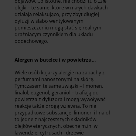
objawów. Co istotne, nie chodzi tu o „złe”
olejki – te same, które w małych dawkach
działają relaksująco, przy zbyt długiej
dyfuzji w słabo wentylowanym
pomieszczeniu mogą stać się realnym
drażniącym czynnikiem dla układu
oddechowego.
Alergen w butelce i w powietrzu…
Wiele osób kojarzy alergie na zapachy z
perfumami nanoszonymi na skórę.
Tymczasem te same związki – limonen,
linalol, eugenol, geraniol – trafiają do
powietrza z dyfuzora i mogą wywoływać
reakcje także drogą wziewną. To nie
przypadkowe substancje: limonen i linalol
to jedne z najczęstszych składników
olejków eterycznych, obecne m.in. w
lawendzie, cytrusach i drzewie