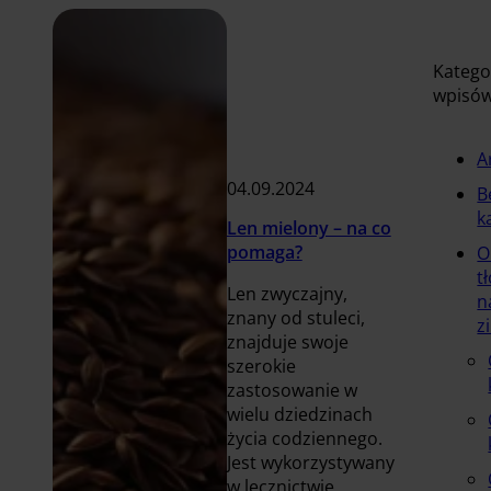
Katego
wpisó
A
04.09.2024
B
k
Len mielony – na co
pomaga?
O
t
Len zwyczajny,
n
znany od stuleci,
z
znajduje swoje
szerokie
zastosowanie w
wielu dziedzinach
życia codziennego.
Jest wykorzystywany
w lecznictwie,