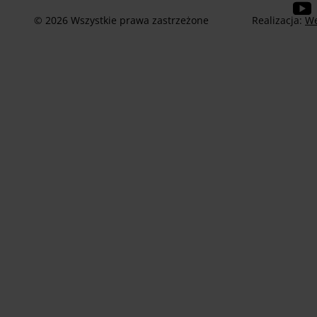
© 2026 Wszystkie prawa zastrzeżone
Realizacja:
We