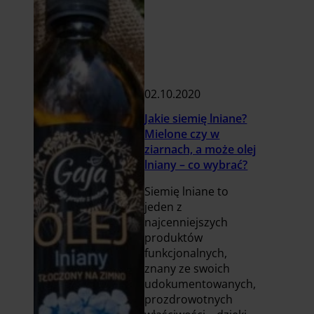
02.10.2020
Jakie siemię lniane?
Mielone czy w
ziarnach, a może olej
lniany – co wybrać?
Siemię lniane to
jeden z
najcenniejszych
produktów
funkcjonalnych,
znany ze swoich
udokumentowanych,
prozdrowotnych