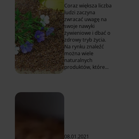
Coraz większa liczba
ludzi zaczyna
zwracać uwagę na
swoje nawyki
żywieniowe i dbać o
zdrowy tryb życia.
Na rynku znaleźć
można wiele
naturalnych
produktów, które...
Czytaj
więcej
08.01.2021