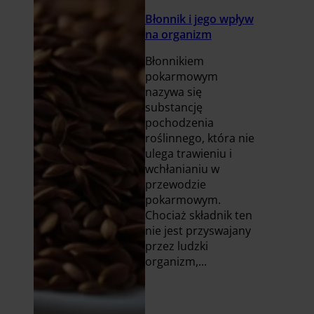
Błonnik i jego wpływ
na organizm
Błonnikiem
pokarmowym
nazywa się
substancję
pochodzenia
roślinnego, która nie
ulega trawieniu i
wchłanianiu w
przewodzie
pokarmowym.
Chociaż składnik ten
nie jest przyswajany
przez ludzki
organizm,...
Czytaj
więcej