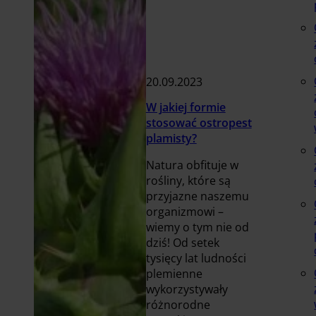
20.09.2023
W jakiej formie
stosować ostropest
plamisty?
Natura obfituje w
rośliny, które są
przyjazne naszemu
organizmowi –
wiemy o tym nie od
dziś! Od setek
tysięcy lat ludności
plemienne
wykorzystywały
różnorodne