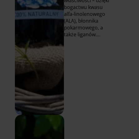
właściwości – dzięki
bogactwu kwasu
alfa-linolenowego
(ALA), błonnika
pokarmowego, a
także liganów....
Czytaj
więcej