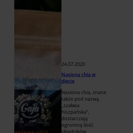
24.07.2020
Nasiona chia w
diecie
Nasiona chia, znane
także pod nazwą
„szałwia
hiszpańska”,
dostarczają
ogromną ilość
składników