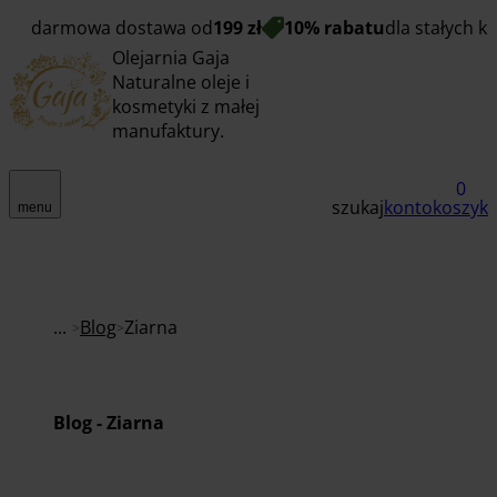
darmowa dostawa od
199 zł
10% rabatu
dla stałych k
Olejarnia Gaja
Naturalne oleje i
kosmetyki z małej
manufaktury.
0
szukaj
konto
koszyk
menu
...
Blog
Ziarna
Blog - Ziarna