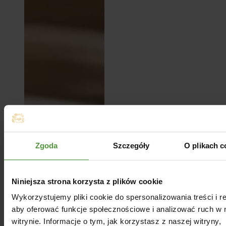
08.01.2021
Zgoda
Szczegóły
O plikach c
Jak jeść nasiona
czarnuszki?
Czarnuszka to
Niniejsza strona korzysta z plików cookie
roślina o drobnych,
Wykorzystujemy pliki cookie do spersonalizowania treści i r
czarnych owocach.
Posiada wiele
aby oferować funkcje społecznościowe i analizować ruch w 
korzystnych
witrynie. Informacje o tym, jak korzystasz z naszej witryny,