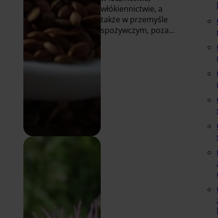
włókiennictwie, a
także w przemyśle
spożywczym, poza...
Czytaj
więcej