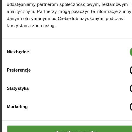
właściwości
udostępniamy partnerom społecznościowym, reklamowym i
zdrowotnych, które
analitycznym. Partnerzy mogą połączyć te informacje z inn
sprawiają, że warto
danymi otrzymanymi od Ciebie lub uzyskanymi podczas
po nią sięgać.
korzystania z ich usług.
Bogactwo
różnorodnych
związków
Wybór
chemicznych
Niezbędne
zgody
znajdujących się...
Czytaj
Preferencje
więcej
Statystyka
Marketing