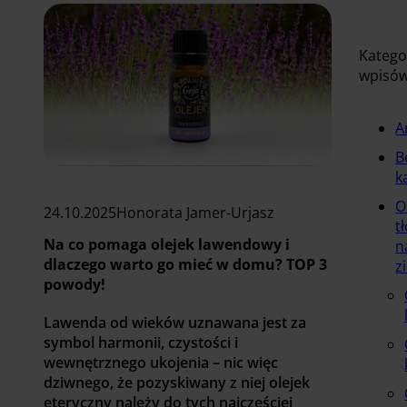
Katego
wpisó
A
B
k
O
24.10.2025
Honorata Jamer-Urjasz
t
Na co pomaga olejek lawendowy i
n
dlaczego warto go mieć w domu? TOP 3
z
powody!
Lawenda od wieków uznawana jest za
symbol harmonii, czystości i
wewnętrznego ukojenia – nic więc
dziwnego, że pozyskiwany z niej olejek
eteryczny należy do tych najczęściej