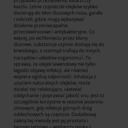
przypadku przeziębienia, kataru czy
kaszlu. Lotne cząsteczki olejków szybko
docierają do błon śluzowych nosa, gardła
i oskrzeli, gdzie mogą wykazywać
działanie przeciwzapalne,
przeciwwirusowe i antybakteryjne. Co
więcej, po wchłonięciu przez błony
śluzowe, substancje czynne dostają się do
krwiobiegu, a stamtąd trafiają do innych
1
narządów i układów organizmu
. To
sprawia, że olejek lawendowy nie tylko
łagodzi objawy infekcji, ale również
wspiera ogólną odporność. Inhalacja z
użyciem naturalnych olejków, może
działać też relaksująco, ułatwiać
oddychanie i poprawiać jakość snu. Jest to
szczególnie korzystne w sezonie jesienno-
zimowym, gdy infekcje górnych dróg
oddechowych są częstsze. Dodatkową
zaletą tej metody jest jej prostota i
bezpieczeństwo – wystarczy miska z