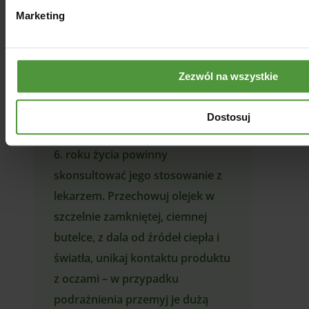
powinien być stosowany
Marketing
bezpośrednio na błony śluzowe
ani wewnętrznie, a przed
pierwszym użyciem warto
Zezwól na wszystkie
wykonać próbę uczuleniową na
małym fragmencie skóry. Kobiety
Dostosuj
w ciąży, karmiące i dzieci poniżej
6. roku życia powinny
skonsultować jego stosowanie z
lekarzem. Przechowuj olejek w
szczelnie zamkniętej, ciemnej
butelce, z dala od źródeł ciepła i
światła, unikaj kontaktu produktu
z oczami – w przypadku
podrażnienia przemyj je dużą