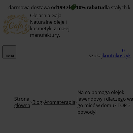
darmowa dostawa od
199 zł
10% rabatu
dla stałych k
Olejarnia Gaja
Naturalne oleje i
kosmetyki z małej
manufaktury.
0
szukaj
konto
koszyk
menu
Na co pomaga olejek
Strona
lawendowy i dlaczego wa
Blog
Aromaterapia
główna
go mieć w domu? TOP 3
powody!