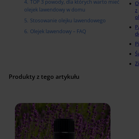
4.
TOP 3 powody, dla których warto mieć
O
olejek lawendowy w domu
z
o
5.
Stosowanie olejku lawendowego
P
6.
Olejek lawendowy – FAQ
d
P
Ś
Z
Produkty z tego artykułu