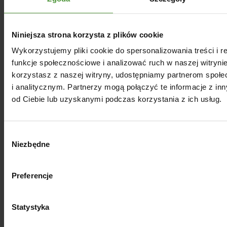
Do aromaterapii:
dodaj 3-5 kropli
olejku do dyfuzora lub kominka
zapachowego.
Niniejsza strona korzysta z plików cookie
Do kąpieli:
wymieszaj 5-10 kropli z
łyżką płynu lub oleju i dodaj do
Wykorzystujemy pliki cookie do spersonalizowania treści i 
ciepłej wody.
funkcje społecznościowe i analizować ruch w naszej witrynie
Na skórę:
rozcieńcz 1-2 krople
korzystasz z naszej witryny, udostępniamy partnerom spo
olejku w łyżeczce oleju bazowego i
i analitycznym. Partnerzy mogą połączyć te informacje z i
stosuj miejscowo (np. na ukąszenia
od Ciebie lub uzyskanymi podczas korzystania z ich usług.
owadów, niewielkie oparzenia czy
wypryski).
Do masażu:
dodaj 5-10 kropli do
Wybór
łyżki oleju roślinnego i delikatnie
Niezbędne
zgody
wmasuj w ciało.
Na poduszkę lub pościel:
nanieś
1-2 krople, by ułatwić zasypianie i
Preferencje
poprawić jakość snu.
Statystyka
Uwaga! Olejek lawendowy nie