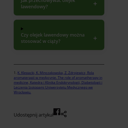
Jak przechowywać olejek
lawendowy?
Czy olejek lawendowy można
stosować w ciąży?
K. Klepacki, K. Minczakowska, Z. Zdrojewicz, Rola
aromaterapii w medycynie. The role of aromatherapy in
medicine, Katedra i Klinika Endokrynologii, Diabetologii i
Leczenia Izotopami Uniwersytetu Medycznego we
Wrocławiu.
Udostępnij artykuł