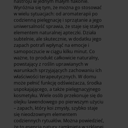
nastroju w jednym małym flakonie.
Wyróżnia się tym, że można go stosować
w wielu sytuacjach: od aromaterapii po
codzienną pielęgnację i sprzątanie a jego
uniwersalność sprawia, że staje się stałym
elementem naturalnej apteczki. Działa
subtelnie, ale skutecznie, w dodatku jego
zapach potrafi wpłynąć na emocje i
samopoczucie w ciągu kilku minut. Co
ważne, to produkt całkowicie naturalny,
powstający z roślin uprawianych w
warunkach sprzyjających zachowaniu ich
właściwości terapeutycznych. W domu
może pełnić funkcję odświeżacza, środka
uspokajającego, a także pielęgnacyjnego
kosmetyku. Wiele osób przekonuje się do
olejku lawendowego po pierwszym użyciu
– zapach, który koi zmysły, szybko staje
się nieodzownym elementem
codziennych rytuałów. Można powiedzieć,
że to esencja natury zamknięta w szklanej