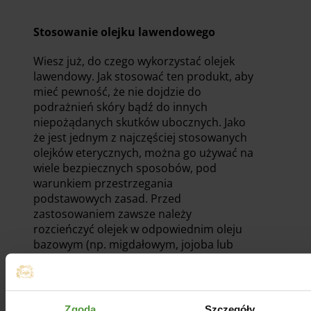
Stosowanie olejku lawendowego
Wiesz już, do czego wykorzystać olejek
lawendowy. Jak stosować ten produkt, aby
mieć pewność, że nie dojdzie do
podrażnień skóry bądź do innych
niepożądanych skutków ubocznych. Jako
że jest jednym z najczęściej stosowanych
olejków eterycznych, można go używać na
wiele bezpiecznych sposobów, pod
warunkiem przestrzegania
podstawowych zasad. Przed
zastosowaniem zawsze należy
rozcieńczyć olejek w odpowiednim oleju
bazowym (np. migdałowym, jojoba lub
kokosowym), aby uniknąć podrażnień.
Poznaj pięć sposobów stosowania olejku
lawendowego.
Zgoda
Szczegóły