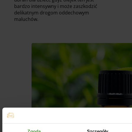
bardzo intensywny i może zaszkodzić
delikatnym drogom oddechowym
maluchów.
Zgoda
Szczegóły