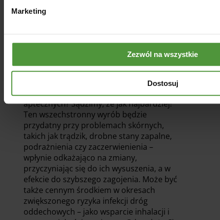
Marketing
Kiedy warto sięgnąć po olejek z drzewa
herbacianego?
Wiesz już, czym jest olejek eteryczny z
Zezwól na wszystkie
drzewa herbacianego, na co pomaga oraz
jak go dawkować. Ale kiedy warto po
niego sięgać? I czy jest to wręcz must
Dostosuj
have w zapasach kosmetyczno-
aptecznych? Sądzimy, że jak najbardziej!
Ten wszechstronny wyrób będzie
przydatny przy problemach skórnych,
takich jak trądzik, drobne stany zapalne,
podrażnienia czy zaczerwienienia –
wpłynie odkażająco na zmiany,
przyczyniając się do ich wysuszenia, a w
efekcie do szybszego zagojenia. Może być
także cennym środkiem w okresach
zwiększonego ryzyka infekcji dróg
oddechowych – jako wsparcie inhalacji i