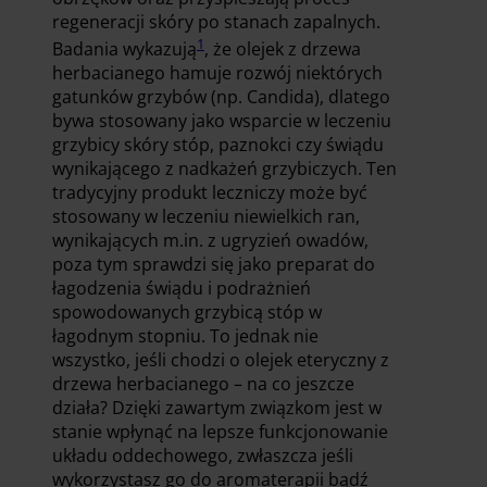
regeneracji skóry po stanach zapalnych.
1
Badania wykazują
, że olejek z drzewa
herbacianego hamuje rozwój niektórych
gatunków grzybów (np. Candida), dlatego
bywa stosowany jako wsparcie w leczeniu
grzybicy skóry stóp, paznokci czy świądu
wynikającego z nadkażeń grzybiczych. Ten
tradycyjny produkt leczniczy może być
stosowany w leczeniu niewielkich ran,
wynikających m.in. z ugryzień owadów,
poza tym sprawdzi się jako preparat do
łagodzenia świądu i podrażnień
spowodowanych grzybicą stóp w
łagodnym stopniu. To jednak nie
wszystko, jeśli chodzi o olejek eteryczny z
drzewa herbacianego – na co jeszcze
działa? Dzięki zawartym związkom jest w
stanie wpłynąć na lepsze funkcjonowanie
układu oddechowego, zwłaszcza jeśli
wykorzystasz go do aromaterapii bądź