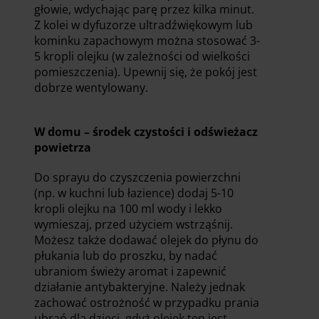
głowie, wdychając parę przez kilka minut.
Z kolei w dyfuzorze ultradźwiękowym lub
kominku zapachowym można stosować 3-
5 kropli olejku (w zależności od wielkości
pomieszczenia). Upewnij się, że pokój jest
dobrze wentylowany.
W domu – środek czystości i odświeżacz
powietrza
Do sprayu do czyszczenia powierzchni
(np. w kuchni lub łazience) dodaj 5-10
kropli olejku na 100 ml wody i lekko
wymieszaj, przed użyciem wstrząśnij.
Możesz także dodawać olejek do płynu do
płukania lub do proszku, by nadać
ubraniom świeży aromat i zapewnić
działanie antybakteryjne. Należy jednak
zachować ostrożność w przypadku prania
ubrań dla dzieci, gdyż olejek ten jest