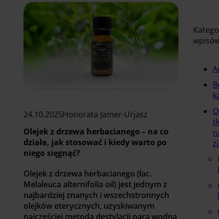
Katego
wpisó
A
B
k
O
24.10.2025
Honorata Jamer-Urjasz
t
Olejek z drzewa herbacianego – na co
n
działa, jak stosować i kiedy warto po
z
niego sięgnąć?
Olejek z drzewa herbacianego (łac.
Melaleuca alternifolia oil) jest jednym z
najbardziej znanych i wszechstronnych
olejków eterycznych, uzyskiwanym
najczęściej metodą destylacji parą wodną