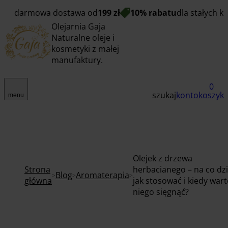
darmowa dostawa od
199 zł
10% rabatu
dla stałych k
Olejarnia Gaja
Naturalne oleje i
kosmetyki z małej
manufaktury.
0
szukaj
konto
koszyk
menu
Olejek z drzewa
Strona
herbacianego – na co dzi
Blog
Aromaterapia
główna
jak stosować i kiedy war
niego sięgnąć?