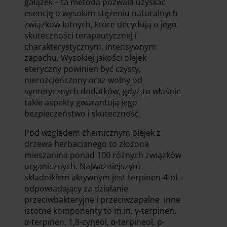
gałązek – ta metoda pozwala uzyskać
esencję o wysokim stężeniu naturalnych
związków lotnych, które decydują o jego
skuteczności terapeutycznej i
charakterystycznym, intensywnym
zapachu. Wysokiej jakości olejek
eteryczny powinien być czysty,
nierozcieńczony oraz wolny od
syntetycznych dodatków, gdyż to właśnie
takie aspekty gwarantują jego
bezpieczeństwo i skuteczność.
Pod względem chemicznym olejek z
drzewa herbacianego to złożona
mieszanina ponad 100 różnych związków
organicznych. Najważniejszym
składnikiem aktywnym jest terpinen-4-ol –
odpowiadający za działanie
przeciwbakteryjne i przeciwzapalne. Inne
istotne komponenty to m.in. γ-terpinen,
α-terpinen, 1,8-cyneol, α-terpineol, p-