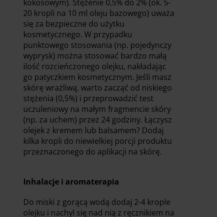
kokosowym). Stężenie 0,5% do 2% (ok. 5-
20 kropli na 10 ml oleju bazowego) uważa
się za bezpieczne do użytku
kosmetycznego. W przypadku
punktowego stosowania (np. pojedynczy
wyprysk) można stosować bardzo małą
ilość rozcieńczonego olejku, nakładając
go patyczkiem kosmetycznym. Jeśli masz
skórę wrażliwą, warto zacząć od niskiego
stężenia (0,5%) i przeprowadzić test
uczuleniowy na małym fragmencie skóry
(np. za uchem) przez 24 godziny. Łączysz
olejek z kremem lub balsamem? Dodaj
kilka kropli do niewielkiej porcji produktu
przeznaczonego do aplikacji na skórę.
Inhalacje i aromaterapia
Do miski z gorącą wodą dodaj 2-4 krople
olejku i nachyl się nad nią z ręcznikiem na