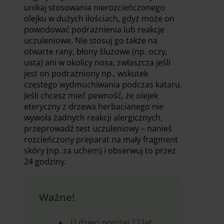
unikaj stosowania nierozcieńczonego
olejku w dużych ilościach, gdyż może on
powodować podrażnienia lub reakcje
uczuleniowe. Nie stosuj go także na
otwarte rany, błony śluzowe (np. oczy,
usta) ani w okolicy nosa, zwłaszcza jeśli
jest on podrażniony np., wskutek
częstego wydmuchiwania podczas kataru.
Jeśli chcesz mieć pewność, że olejek
eteryczny z drzewa herbacianego nie
wywoła żadnych reakcji alergicznych,
przeprowadź test uczuleniowy – nanieś
rozcieńczony preparat na mały fragment
skóry (np. za uchem) i obserwuj to przez
24 godziny.
Ważne!
U dzieci poniżej 12 lat