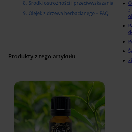
8.
Środki ostrożności i przeciwwskazania
O
z
9.
Olejek z drzewa herbacianego – FAQ
o
P
d
P
Ś
Produkty z tego artykułu
Z