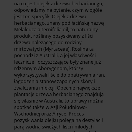
na co jest olejek z drzewa herbacianego,
odpowiedzmy na pytanie, czym w ogóle
jest ten specyfik. Olejek z drzewa
herbacianego, znany pod łacińską nazwą
Melaleuca alternifolia oil, to naturalny
produkt roślinny pozyskiwany z liści
drzewa należącego do rodziny
mirtowatych (Myrtaceae). Roślina ta
pochodzi z Australii, a jej właściwości
lecznicze i oczyszczające były znane już
rdzennym Aborygenom, którzy
wykorzystywali liście do opatrywania ran,
łagodzenia stanów zapalnych skóry i
zwalczania infekcji. Obecnie największe
plantacje drzewa herbacianego znajdują
się właśnie w Australii, to uprawy można
spotkać także w Azji Południowo-
Wschodniej oraz Afryce. Proces
pozyskiwania olejku polega na destylacji
parą wodną świeżych liści i młodych