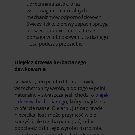
udrożnieniu zatok, oraz
wspomaganiu naturalnych
mechanizmów odpornościowych.
Świeży, lekko ziołowy zapach sprzyja
lepszemu oddychaniu, a także
pomaga w odblokowaniu zatkanego
nosa podczas przeziębień.
Olejek z drzewa herbacianego –
dawkowanie
Jak widać, ten produkt to naprawdę
wszechstronny wyrób, a do tego w pełni
naturalny – zwłaszcza jeśli chodzi o
olejek
z drzewa herbacianego
, który znajdziesz
w ofercie naszej Olejarni. Już naprawdę
niewielka ilość może przynieść wiele
korzyści, ale trzeba pamiętać, żeby
podchodzić do tego wyrobu ostrożnie,
przestrzegając zasad dot. dawkowania.