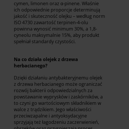
cymen, limonen oraz α-pinene. Właśnie
ich odpowiednie proporcje determinują
jakość i skuteczność olejku – według norm
ISO 4730 zawartość terpinen-4-olu
powinna wynosić minimum 30%, a 1,8-
cyneolu maksymalnie 15%, aby produkt
spełniał standardy czystości.
Na co działa olejek z drzewa
herbacianego?
Dzięki działaniu antybakteryjnemu olejek
z drzewa herbacianego może ograniczać
rozwój bakterii odpowiedzialnych za
powstawanie wyprysków i zaskórników, a
to czyni go wartościowym składnikiem w
walce z trądzikiem. Jego właściwości
przeciwzapalne i antyoksydacyjne
sprzyjają też łagodzeniu zaczerwienień,
obrzęków oraz przyspieszają proces