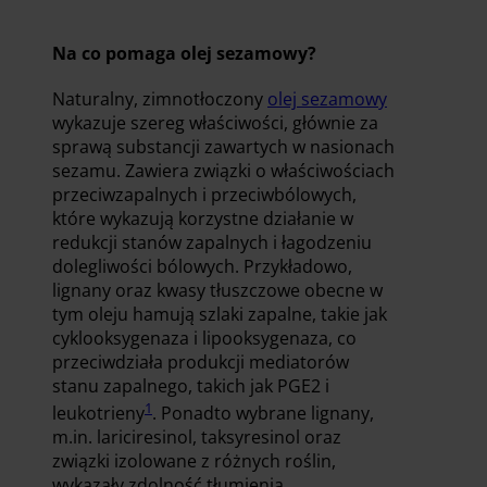
Na co pomaga olej sezamowy?
Naturalny, zimnotłoczony
olej sezamowy
wykazuje szereg właściwości, głównie za
sprawą substancji zawartych w nasionach
sezamu. Zawiera związki o właściwościach
przeciwzapalnych i przeciwbólowych,
które wykazują korzystne działanie w
redukcji stanów zapalnych i łagodzeniu
dolegliwości bólowych. Przykładowo,
lignany oraz kwasy tłuszczowe obecne w
tym oleju hamują szlaki zapalne, takie jak
cyklooksygenaza i lipooksygenaza, co
przeciwdziała produkcji mediatorów
stanu zapalnego, takich jak PGE2 i
1
leukotrieny
. Ponadto wybrane lignany,
m.in. lariciresinol, taksyresinol oraz
związki izolowane z różnych roślin,
wykazały zdolność tłumienia