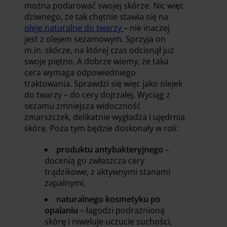
można podarować swojej skórze. Nic więc
dziwnego, że tak chętnie stawia się na
oleje naturalne do twarzy
– nie inaczej
jest z olejem sezamowym. Sprzyja on
m.in. skórze, na której czas odcisnął już
swoje piętno. A dobrze wiemy, że taka
cera wymaga odpowiedniego
traktowania. Sprawdzi się więc jako olejek
do twarzy – do cery dojrzałej. Wyciąg z
sezamu zmniejsza widoczność
zmarszczek, delikatnie wygładza i ujędrnia
skórę. Poza tym będzie doskonały w roli:
produktu antybakteryjnego
–
docenią go zwłaszcza cery
trądzikowe, z aktywnymi stanami
zapalnymi,
naturalnego kosmetyku po
opalaniu
– łagodzi podrażnioną
skórę i niweluje uczucie suchości,