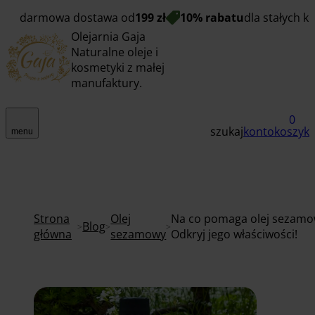
darmowa dostawa od
199 zł
10% rabatu
dla stałych k
Olejarnia Gaja
Naturalne oleje i
kosmetyki z małej
manufaktury.
0
szukaj
konto
koszyk
menu
Strona
Olej
Na co pomaga olej sezamo
Blog
główna
sezamowy
Odkryj jego właściwości!