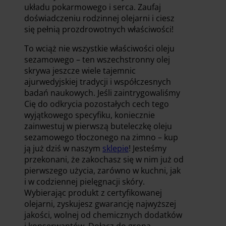
układu pokarmowego i serca. Zaufaj
doświadczeniu rodzinnej olejarni i ciesz
się pełnią prozdrowotnych właściwości!
To wciąż nie wszystkie właściwości oleju
sezamowego – ten wszechstronny olej
skrywa jeszcze wiele tajemnic
ajurwedyjskiej tradycji i współczesnych
badań naukowych. Jeśli zaintrygowaliśmy
Cię do odkrycia pozostałych cech tego
wyjątkowego specyfiku, koniecznie
zainwestuj w pierwszą buteleczkę oleju
sezamowego tłoczonego na zimno – kup
ją już dziś w naszym
sklepie
! Jesteśmy
przekonani, że zakochasz się w nim już od
pierwszego użycia, zarówno w kuchni, jak
i w codziennej pielęgnacji skóry.
Wybierając produkt z certyfikowanej
olejarni, zyskujesz gwarancję najwyższej
jakości, wolnej od chemicznych dodatków
i konserwantów. Dołącz do grona