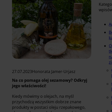
Katego
wpisó
A
B
k
O
t
n
z
27.07.2023
Honorata Jamer-Urjasz
Na co pomaga olej sezamowy? Odkryj
jego właściwości!
Kiedy mówimy o olejach, na myśl
przychodzą wszystkim dobrze znane
produkty w postaci oleju rzepakowego,