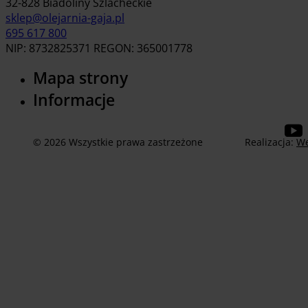
32-828 Biadoliny Szlacheckie
sklep@olejarnia-gaja.pl
695 617 800
NIP: 8732825371 REGON: 365001778
Mapa strony
Informacje
© 2026 Wszystkie prawa zastrzeżone
Realizacja:
We