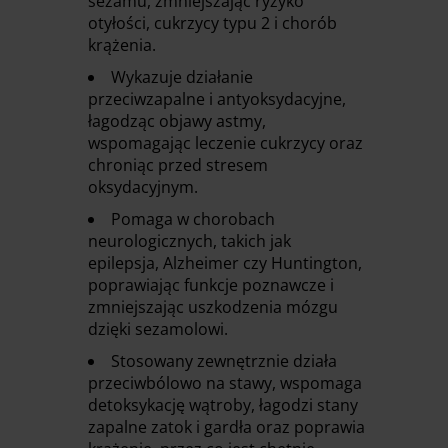
sezamu, zmniejszając ryzyko
otyłości, cukrzycy typu 2 i chorób
krążenia.​
Wykazuje działanie
przeciwzapalne i antyoksydacyjne,
łagodząc objawy astmy,
wspomagając leczenie cukrzycy oraz
chroniąc przed stresem
oksydacyjnym.​
Pomaga w chorobach
neurologicznych, takich jak
epilepsja, Alzheimer czy Huntington,
poprawiając funkcje poznawcze i
zmniejszając uszkodzenia mózgu
dzięki sezamolowi.​
Stosowany zewnętrznie działa
przeciwbólowo na stawy, wspomaga
detoksykację wątroby, łagodzi stany
zapalne zatok i gardła oraz poprawia