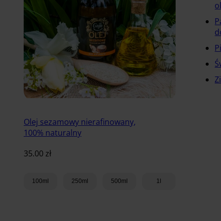
o
P
d
P
Ś
Z
Olej sezamowy nierafinowany,
100% naturalny
35.00
zł
100ml
250ml
500ml
1l
Dodaj do koszyka