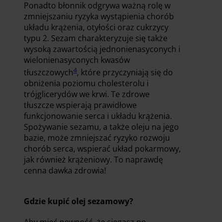
Ponadto błonnik odgrywa ważną rolę w
zmniejszaniu ryzyka wystąpienia chorób
układu krążenia, otyłości oraz cukrzycy
typu 2. Sezam charakteryzuje się także
wysoką zawartością jednonienasyconych i
wielonienasyconych kwasów
4
tłuszczowych
, które przyczyniają się do
obniżenia poziomu cholesterolu i
trójglicerydów we krwi. Te zdrowe
tłuszcze wspierają prawidłowe
funkcjonowanie serca i układu krążenia.
Spożywanie sezamu, a także oleju na jego
bazie, może zmniejszać ryzyko rozwoju
chorób serca, wspierać układ pokarmowy,
jak również krążeniowy. To naprawdę
cenna dawka zdrowia!
Gdzie kupić olej sezamowy?
Aby mieć pewność, że sięgasz po