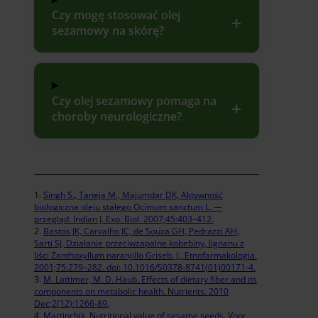
Czy mogę stosować olej
sezamowy na skórę?
Czy olej sezamowy pomaga na
choroby neurologiczne?
Singh S., Taneja M., Majumdar DK, Aktywność
biologiczna oleju stałego Ocimum sanctum L. —
przegląd. Indian J. Exp. Biol. 2007;45:403–412.
Bastos JK, Carvalho JC, de Souza GH, Pedrazzi AH,
Sarti SJ, Działanie przeciwzapalne kobebiny, lignanu z
liści Zanthoxyllum naranjillo Griseb. J., Etnofarmakologia.
2001;75:279–282. doi: 10.1016/S0378-8741(01)00171-4.
M. Lattimer, M. D. Haub. Effects of dietary fiber and its
components on metabolic health. Nutrients. 2010
Dec;2(12):1266-89.
Martinchik. Nutritional value of sesame seeds. Vopr