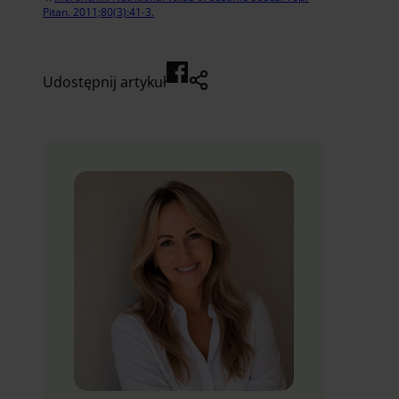
Pitan. 2011;80(3):41-3.
Udostępnij artykuł