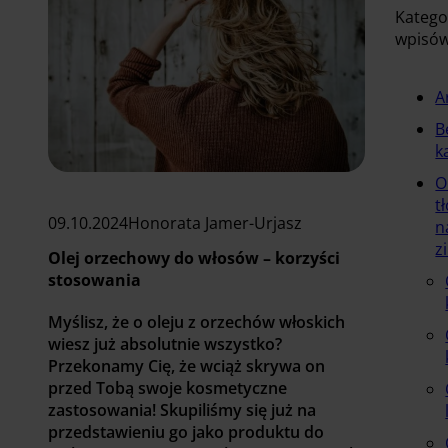
Katego
wpisó
A
B
k
O
t
09.10.2024
Honorata Jamer-Urjasz
n
z
Olej orzechowy do włosów – korzyści
stosowania
Myślisz, że o oleju z orzechów włoskich
wiesz już absolutnie wszystko?
Przekonamy Cię, że wciąż skrywa on
przed Tobą swoje kosmetyczne
zastosowania! Skupiliśmy się już na
przedstawieniu go jako produktu do