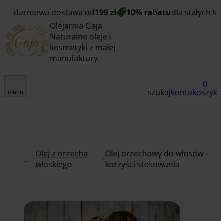
darmowa dostawa od
199 zł
10% rabatu
dla stałych k
Olejarnia Gaja
Naturalne oleje i
kosmetyki z małej
manufaktury.
0
szukaj
konto
koszyk
menu
Olej z orzecha
Olej orzechowy do włosów –
...
włoskiego
korzyści stosowania