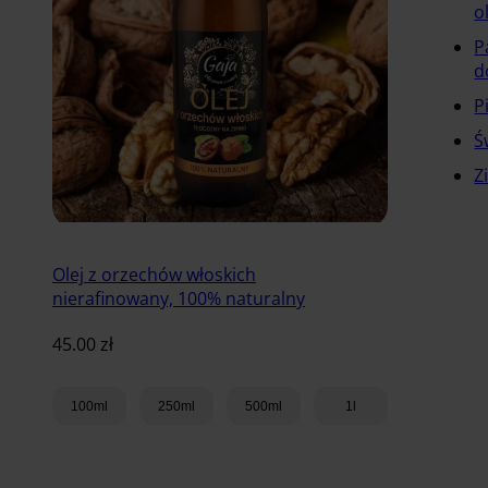
o
P
d
P
Ś
Z
Olej z orzechów włoskich
nierafinowany, 100% naturalny
45.00
zł
100ml
250ml
500ml
1l
Dodaj do koszyka