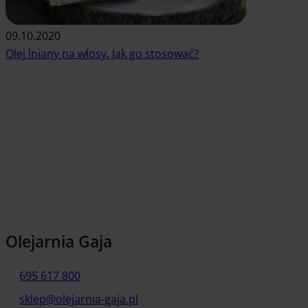
09.10.2020
Olej lniany na włosy. Jak go stosować?
Czytaj artykuł
Olejarnia Gaja
695 617 800
sklep@olejarnia-gaja.pl