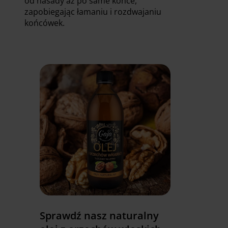
od nasady aż po same końce,
zapobiegając łamaniu i rozdwajaniu
końcówek.
Sprawdź nasz naturalny