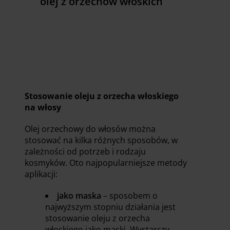
olej z orzechów włoskich
Zobacz już teraz
Stosowanie oleju z orzecha włoskiego
na włosy
Olej orzechowy do włosów można
stosować na kilka różnych sposobów, w
zależności od potrzeb i rodzaju
kosmyków. Oto najpopularniejsze metody
aplikacji:
jako maska
– sposobem o
najwyższym stopniu działania jest
stosowanie oleju z orzecha
włoskiego jako maski. Wystarczy