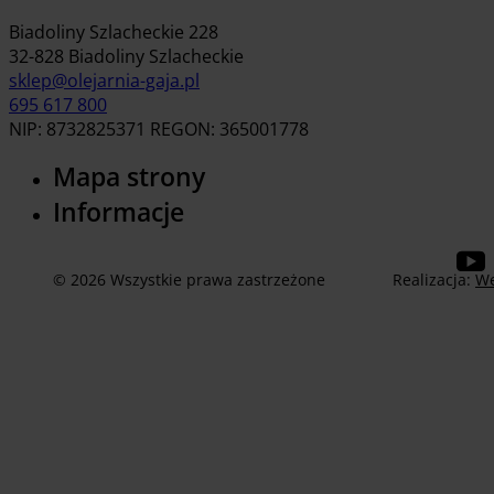
Biadoliny Szlacheckie 228
32-828 Biadoliny Szlacheckie
sklep@olejarnia-gaja.pl
695 617 800
NIP: 8732825371 REGON: 365001778
Mapa strony
Informacje
© 2026 Wszystkie prawa zastrzeżone
Realizacja:
We