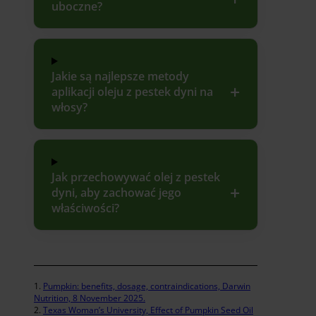
uboczne?
Jakie są najlepsze metody
aplikacji oleju z pestek dyni na
włosy?
Jak przechowywać olej z pestek
dyni, aby zachować jego
właściwości?
Pumpkin: benefits, dosage, contraindications, Darwin
Nutrition, 8 November 2025.
Texas Woman’s University, Effect of Pumpkin Seed Oil