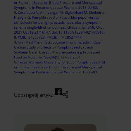
or Pumpkin Seeds on Blood Pressure and Menopausal
Symptoms in Postmenopausal Women, 2018-05-03.
Zerafatjou N, Amirzargar M, Biglarkhani M, Shobeirian
F, Zoghi G. Pumpkin seed oil (Cucurbita pepo) versus
tamsulosin for benign prostatic hyperplasia symptom
relief: a single-blind randomized clinical trial. BMC Urol.
2021 Oct 19;21(1):147. doi: 10.1186/s12894-021-00910-
8. PMID: 34666728; PMCID: PMC8527717.
Jpn J Med Pharm Sci., Sogabe H. und Terado T, Open
Clinical Study of Effects of Pumpkin Seed Extract/
Soybean Germ Extract Mixture-containing Processed
Food on Nocturia, Nov;46(5):727-37 2001.
Texas Woman’s University, Effect of Pumpkin Seed Oil
or Pumpkin Seeds on Blood Pressure and Menopausal
Symptoms in Postmenopausal Women, 2018-05-03.
Udostępnij artykuł