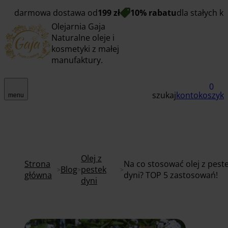
darmowa dostawa od
199 zł
10% rabatu
dla stałych k
Olejarnia Gaja
Naturalne oleje i
kosmetyki z małej
manufaktury.
0
szukaj
konto
koszyk
menu
Olej z
Strona
Na co stosować olej z pest
Blog
pestek
główna
dyni? TOP 5 zastosowań!
dyni