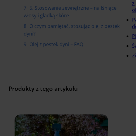
z
7.
5. Stosowanie zewnętrzne – na lśniące
o
włosy i gładką skórę
P
8.
O czym pamiętać, stosując olej z pestek
d
dyni?
P
9.
Olej z pestek dyni – FAQ
Ś
Z
Produkty z tego artykułu