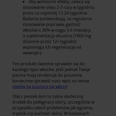
Aby wzmocnić efekty, zaleca się
stosowanie oleju 2-3 razy w tygodniu
przez co najmniej 12-24 tygodnie.
Badania potwierdzają, że regularne
stosowanie poprawia gęstość
włosów o 30% w ciągu 3-6 miesięcy,
a suplementacja doustna (1000 mg
dziennie przez 12+ tygodni)
wspomaga ich regenerację od
wewnątrz
Ten produkt świetnie sprawdzi się do
każdego typu włosów. Jeśli jednak Twoje
pasma mają tendencję do puszenia,
koniecznie sprawdź nasz wpis na temat
olejów na puszące się włosy
!
Olej z pestek dyni to także skuteczny
środek do pielęgnacji skóry, szczególnie w
przypadku takich problemów jak egzema,
trądzik czy suchość skóry. W badaniach