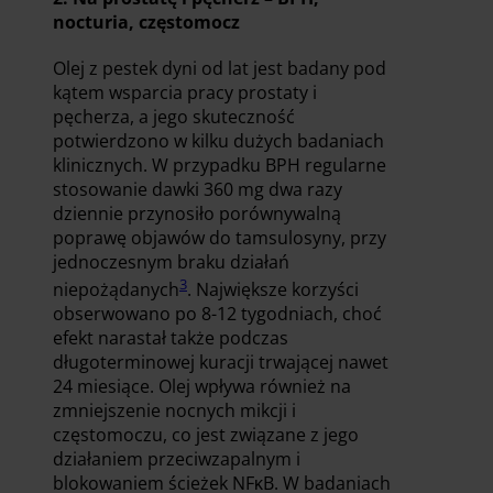
nocturia, częstomocz
Olej z pestek dyni od lat jest badany pod
kątem wsparcia pracy prostaty i
pęcherza, a jego skuteczność
potwierdzono w kilku dużych badaniach
klinicznych. W przypadku BPH regularne
stosowanie dawki 360 mg dwa razy
dziennie przynosiło porównywalną
poprawę objawów do tamsulosyny, przy
jednoczesnym braku działań
3
niepożądanych
. Największe korzyści
obserwowano po 8-12 tygodniach, choć
efekt narastał także podczas
długoterminowej kuracji trwającej nawet
24 miesiące. Olej wpływa również na
zmniejszenie nocnych mikcji i
częstomoczu, co jest związane z jego
działaniem przeciwzapalnym i
blokowaniem ścieżek NFκB. W badaniach