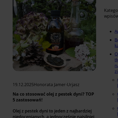
Katego
wpisó
A
B
k
O
t
n
z
19.12.2025
Honorata Jamer-Urjasz
Na co stosować olej z pestek dyni? TOP
5 zastosowań!
Olej z pestek dyni to jeden z najbardziej
niedocenianych, a jednocześnie najsilniej