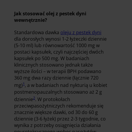
Jak stosować olej z pestek dyni
wewnętrznie?
Standardowa dawka
oleju z pestek dyni
dla dorosłych wynosi 1-2 łyżeczki dziennie
(5-10 ml) lub równowartość 1000 mg w
postaci kapsułek, czyli najczęściej dwóch
kapsułek po 500 mg. W badaniach
klinicznych stosowano jednak także
wyższe ilości – w terapii BPH podawano
360 mg dwa razy dziennie (łącznie 720
1
mg)
, a w badaniach nad nykturią u kobiet
postmenopauzalnych stosowano aż 2 g
2
dziennie
. W protokołach
przeciwpasożytniczych rekomenduje się
znacznie większe dawki, od 30 do 60 g
dziennie (3-6 łyżek) przez 2-3 tygodnie, co
wynika z potrzeby osiągnięcia działania
neurotoksycznego wobec pasożytów.