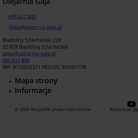
Olejarnia Gaja
695 617 800
sklep@olejarnia-gaja.pl
Biadoliny Szlacheckie 228
32-828 Biadoliny Szlacheckie
sklep@olejarnia-gaja.pl
695 617 800
NIP: 8732825371 REGON: 365001778
Mapa strony
Informacje
© 2026 Wszystkie prawa zastrzeżone
Realizacja:
We