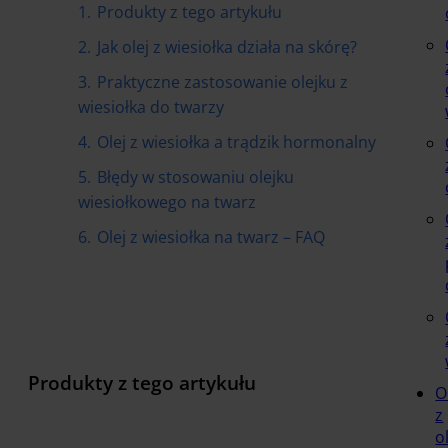
1.
Produkty z tego artykułu
2.
Jak olej z wiesiołka działa na skórę?
3.
Praktyczne zastosowanie olejku z
wiesiołka do twarzy
4.
Olej z wiesiołka a trądzik hormonalny
5.
Błędy w stosowaniu olejku
wiesiołkowego na twarz
6.
Olej z wiesiołka na twarz – FAQ
Produkty z tego artykułu
O
z
o