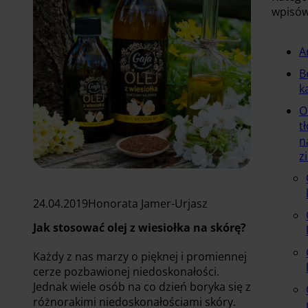
wpisó
A
B
k
O
t
n
z
24.04.2019
Honorata Jamer-Urjasz
Jak stosować olej z wiesiołka na skórę?
Każdy z nas marzy o pięknej i promiennej
cerze pozbawionej niedoskonałości.
Jednak wiele osób na co dzień boryka się z
różnorakimi niedoskonałościami skóry.