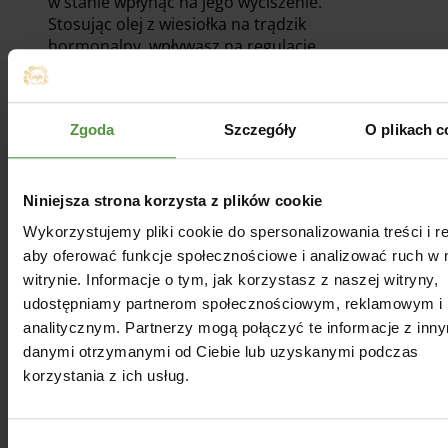
w stanie wpłynąć na jego wyciszenie.
Stosując olej z wiesiołka na trądzik
hormonalny, wpływasz na regulację
produkcji sebum, która jest niezwykle
istotna w walce z wypryskami. Poza tym
ten naturalny wyrób działa na skórę
Zgoda
Szczegóły
O plikach c
kojąco, redukuje również zaczerwienienia
i bolesne wypryski. Co więcej, olej z
wiesiołka na trądzik hormonalny wspiera
proces gojenia ran, zmniejszając ryzyko
Niniejsza strona korzysta z plików cookie
powstawania blizn. Działając na poziomie
Wykorzystujemy pliki cookie do spersonalizowania treści i r
komórkowym na skórę twarzy, jest w
aby oferować funkcje społecznościowe i analizować ruch w 
stanie poprawić jej regenerację i
witrynie. Informacje o tym, jak korzystasz z naszej witryny,
przywrócić jej naturalny blask. Dzięki
udostępniamy partnerom społecznościowym, reklamowym i
zawartości niezbędnych kwasów
analitycznym. Partnerzy mogą połączyć te informacje z inn
tłuszczowych olej z wiesiołka przywraca
równowagę skórze, pomagając utrzymać
danymi otrzymanymi od Ciebie lub uzyskanymi podczas
ją w dobrej kondycji. Jeśli zatem masz
korzystania z ich usług.
skórę skłonną do trądziku bądź też
zmagasz się z tym hormonalnym, to
stosowanie oleju z wiesiołka na twarz
Wybór