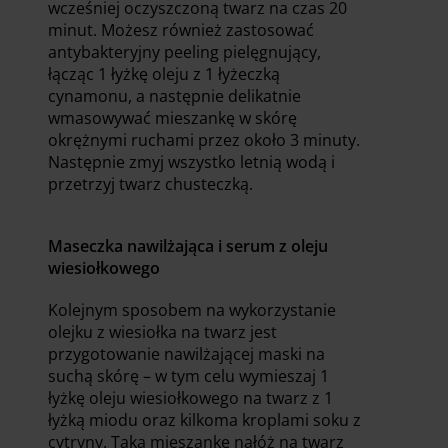
wcześniej oczyszczoną twarz na czas 20
minut. Możesz również zastosować
antybakteryjny peeling pielęgnujący,
łącząc 1 łyżkę oleju z 1 łyżeczką
cynamonu, a następnie delikatnie
wmasowywać mieszankę w skórę
okrężnymi ruchami przez około 3 minuty.
Następnie zmyj wszystko letnią wodą i
przetrzyj twarz chusteczką.
Maseczka nawilżająca i serum z oleju
wiesiołkowego
Kolejnym sposobem na wykorzystanie
olejku z wiesiołka na twarz jest
przygotowanie nawilżającej maski na
suchą skórę – w tym celu wymieszaj 1
łyżkę oleju wiesiołkowego na twarz z 1
łyżką miodu oraz kilkoma kroplami soku z
cytryny. Taką mieszankę nałóż na twarz