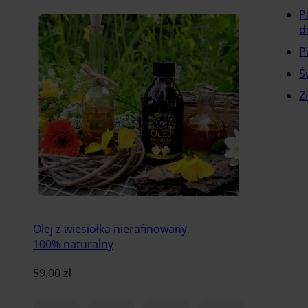
P
d
P
Ś
Z
Olej z wiesiołka nierafinowany,
100% naturalny
59.00
zł