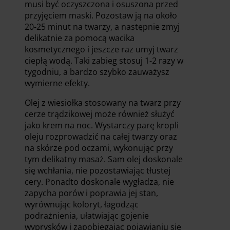
musi być oczyszczona i osuszona przed
przyjęciem maski. Pozostaw ją na około
20-25 minut na twarzy, a następnie zmyj
delikatnie za pomocą wacika
kosmetycznego i jeszcze raz umyj twarz
ciepłą wodą. Taki zabieg stosuj 1-2 razy w
tygodniu, a bardzo szybko zauważysz
wymierne efekty.
Olej z wiesiołka stosowany na twarz przy
cerze trądzikowej może również służyć
jako krem na noc. Wystarczy parę kropli
oleju rozprowadzić na całej twarzy oraz
na skórze pod oczami, wykonując przy
tym delikatny masaż. Sam olej doskonale
się wchłania, nie pozostawiając tłustej
cery. Ponadto doskonale wygładza, nie
zapycha porów i poprawia jej stan,
wyrównując koloryt, łagodząc
podrażnienia, ułatwiając gojenie
wyprysków i zapobiegając pojawianiu się