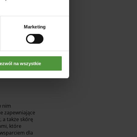
Marketing
ezwól na wszystkie
w nim
że zapewniające
 a także skórę
ami, które
e wsparciem dla