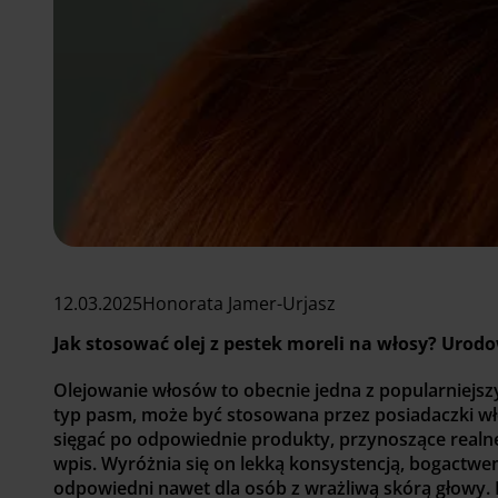
12.03.2025
Honorata Jamer-Urjasz
Jak stosować olej z pestek moreli na włosy? Urod
Olejowanie włosów to obecnie jedna z popularniejszy
typ pasm, może być stosowana przez posiadaczki wł
sięgać po odpowiednie produkty, przynoszące realne k
wpis. Wyróżnia się on lekką konsystencją, bogactwe
odpowiedni nawet dla osób z wrażliwą skórą głowy. 