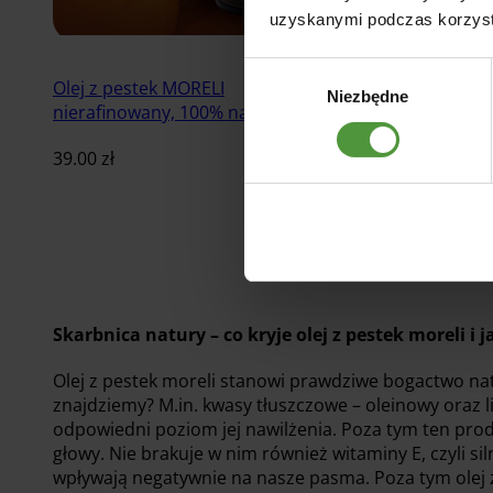
uzyskanymi podczas korzysta
Wybór
Olej z pestek MORELI
Niezbędne
zgody
nierafinowany, 100% naturalny
39.00
zł
Dodaj do koszyka
Skarbnica natury – co kryje olej z pestek moreli i 
Olej z pestek moreli stanowi prawdziwe bogactwo na
znajdziemy? M.in. kwasy tłuszczowe – oleinowy oraz 
odpowiedni poziom jej nawilżenia. Poza tym ten prod
głowy. Nie brakuje w nim również witaminy E, czyli s
wpływają negatywnie na nasze pasma. Poza tym olej z