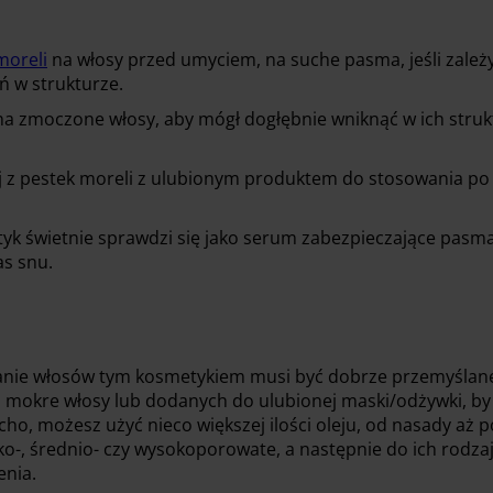
moreli
na włosy przed umyciem, na suche pasma, jeśli zależy
 w strukturze.
a zmoczone włosy, aby mógł dogłębnie wniknąć w ich struk
j z pestek moreli z ulubionym produktem do stosowania po
yk świetnie sprawdzi się jako serum zabezpieczające pasm
s snu.
owanie włosów tym kosmetykiem musi być dobrze przemyśla
na mokre włosy lub dodanych do ulubionej maski/odżywki, b
cho, możesz użyć nieco większej ilości oleju, od nasady aż p
sko-, średnio- czy wysokoporowate, a następnie do ich rodza
enia.