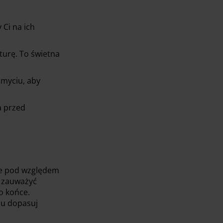
 Ci na ich
turę. To świetna
 myciu, aby
a przed
ne pod względem
y zauważyć
o końce.
ju dopasuj