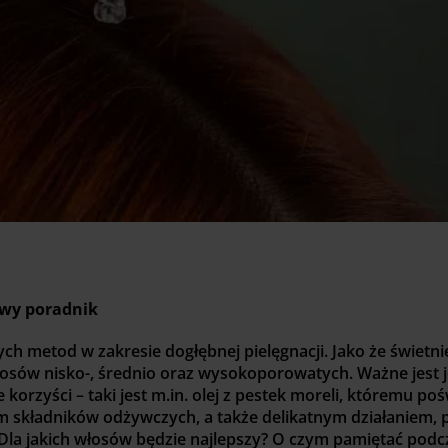
owy poradnik
ch metod w zakresie dogłębnej pielęgnacji. Jako że świetni
osów nisko-, średnio oraz wysokoporowatych. Ważne jest j
orzyści – taki jest m.in. olej z pestek moreli, któremu poś
m składników odżywczych, a także delikatnym działaniem, 
Dla jakich włosów będzie najlepszy? O czym pamiętać podc