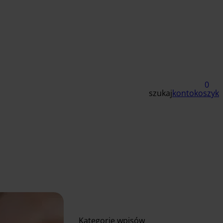
0
szukaj
konto
koszyk
Kategorie wpisów