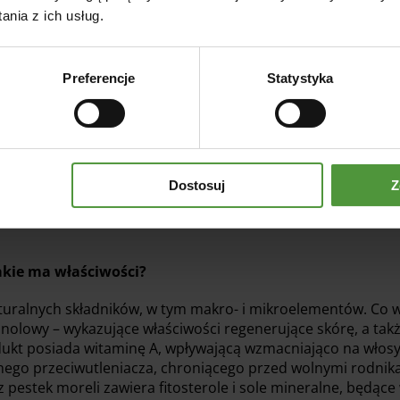
nia z ich usług.
Preferencje
Statystyka
Dostosuj
Z
jakie ma właściwości?
turalnych składników, w tym makro- i mikroelementów. Co 
linolowy – wykazujące właściwości regenerujące skórę, a tak
ukt posiada witaminę A, wpływającą wzmacniająco na włosy,
ilnego przeciwutleniacza, chroniącego przed wolnymi rodnik
 pestek moreli zawiera fitosterole i sole mineralne, będąc