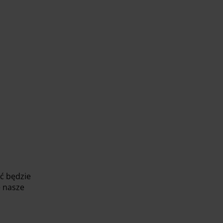
ść będzie
e nasze