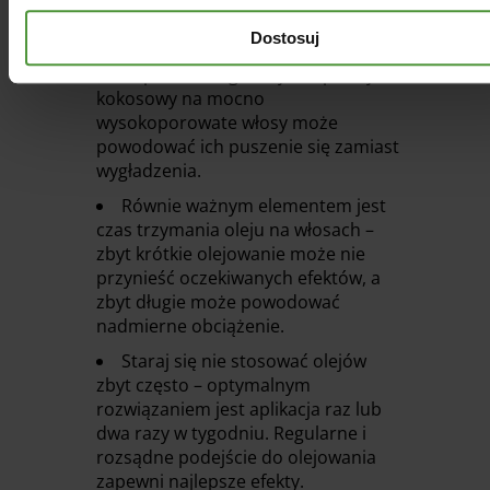
braku efektów.
Dostosuj
Innym błędem jest stosowanie
nieodpowiedniego oleju – np. olej
kokosowy na mocno
wysokoporowate włosy może
powodować ich puszenie się zamiast
wygładzenia.
Równie ważnym elementem jest
czas trzymania oleju na włosach –
zbyt krótkie olejowanie może nie
przynieść oczekiwanych efektów, a
zbyt długie może powodować
nadmierne obciążenie.
Staraj się nie stosować olejów
zbyt często – optymalnym
rozwiązaniem jest aplikacja raz lub
dwa razy w tygodniu. Regularne i
rozsądne podejście do olejowania
zapewni najlepsze efekty.