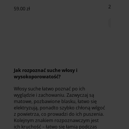
21.00
zł
59.00
zł
100ml
Dodaj do koszyka
Jak rozpoznać suche włosy i
wysokoporowatość?
Włosy suche łatwo poznać po ich
wyglądzie i zachowaniu. Zazwyczaj są
matowe, pozbawione blasku, łatwo się
elektryzują, ponadto szybko chłoną wilgoć
z powietrza, co prowadzi do ich puszenia.
Kolejnym znakiem rozpoznawczym jest
ich kruchość – łatwo się łamią podczas