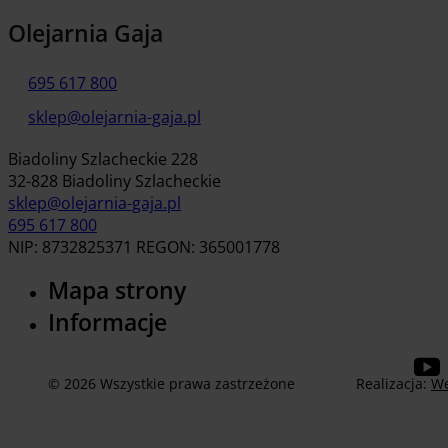
Olejarnia Gaja
695 617 800
sklep@olejarnia-gaja.pl
Biadoliny Szlacheckie 228
32-828 Biadoliny Szlacheckie
sklep@olejarnia-gaja.pl
695 617 800
NIP: 8732825371 REGON: 365001778
Mapa strony
Informacje
© 2026 Wszystkie prawa zastrzeżone
Realizacja:
We