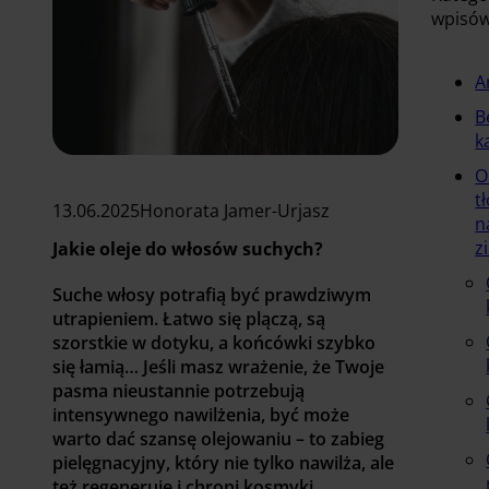
wpisó
A
B
k
O
t
13.06.2025
Honorata Jamer-Urjasz
n
z
Jakie oleje do włosów suchych?
Suche włosy potrafią być prawdziwym
utrapieniem. Łatwo się plączą, są
szorstkie w dotyku, a końcówki szybko
się łamią… Jeśli masz wrażenie, że Twoje
pasma nieustannie potrzebują
intensywnego nawilżenia, być może
warto dać szansę olejowaniu – to zabieg
pielęgnacyjny, który nie tylko nawilża, ale
też regeneruje i chroni kosmyki.