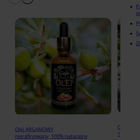
P
d
P
Ś
Z
Olej lnia
Olej ARGANOWY
100% nat
nierafinowany, 100% naturalny