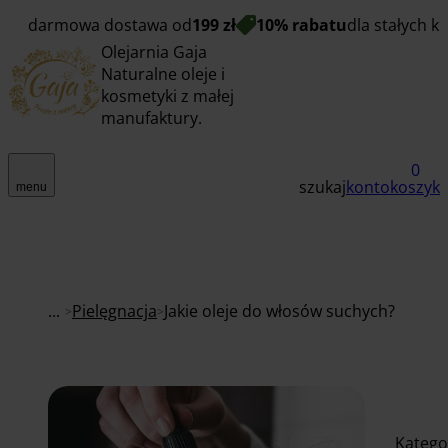
darmowa dostawa od
199 zł
10% rabatu
dla stałych k
Olejarnia Gaja
Naturalne oleje i
kosmetyki z małej
manufaktury.
0
szukaj
konto
koszyk
menu
...
Pielęgnacja
Jakie oleje do włosów suchych?
Katego