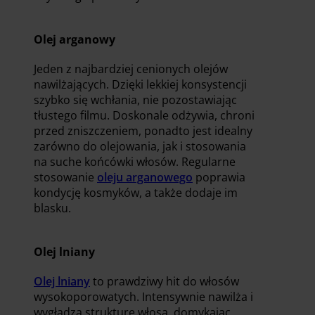
Olej arganowy
Jeden z najbardziej cenionych olejów
nawilżających. Dzięki lekkiej konsystencji
szybko się wchłania, nie pozostawiając
tłustego filmu. Doskonale odżywia, chroni
przed zniszczeniem, ponadto jest idealny
zarówno do olejowania, jak i stosowania
na suche końcówki włosów. Regularne
stosowanie
oleju arganowego
poprawia
kondycję kosmyków, a także dodaje im
blasku.
Olej lniany
Olej lniany
to prawdziwy hit do włosów
wysokoporowatych. Intensywnie nawilża i
wygładza strukturę włosa, domykając