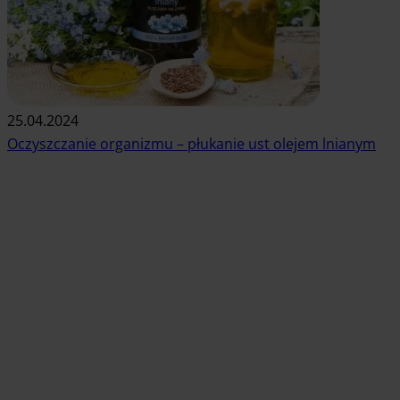
25.04.2024
Oczyszczanie organizmu – płukanie ust olejem lnianym
Czytaj artykuł