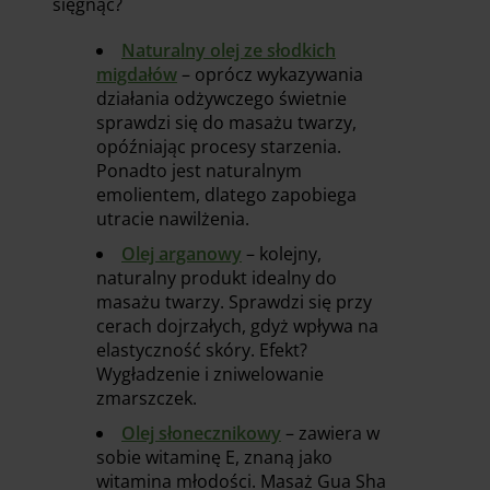
sięgnąć?
Naturalny olej ze słodkich
migdałów
– oprócz wykazywania
działania odżywczego świetnie
sprawdzi się do masażu twarzy,
opóźniając procesy starzenia.
Ponadto jest naturalnym
emolientem, dlatego zapobiega
utracie nawilżenia.
Olej arganowy
– kolejny,
naturalny produkt idealny do
masażu twarzy. Sprawdzi się przy
cerach dojrzałych, gdyż wpływa na
elastyczność skóry. Efekt?
Wygładzenie i zniwelowanie
zmarszczek.
Olej słonecznikowy
– zawiera w
sobie witaminę E, znaną jako
witamina młodości. Masaż Gua Sha