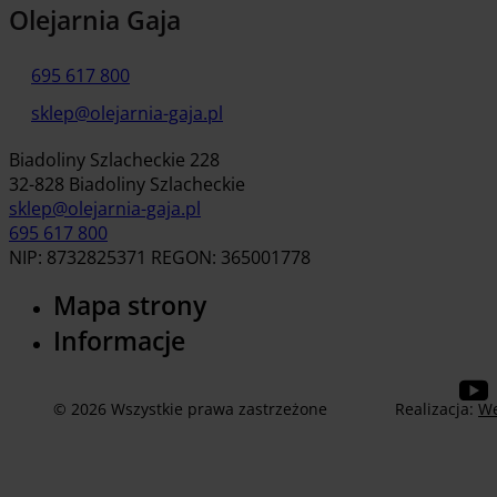
Olejarnia Gaja
695 617 800
sklep@olejarnia-gaja.pl
Biadoliny Szlacheckie 228
32-828 Biadoliny Szlacheckie
sklep@olejarnia-gaja.pl
695 617 800
NIP: 8732825371 REGON: 365001778
Mapa strony
Informacje
© 2026 Wszystkie prawa zastrzeżone
Realizacja:
We