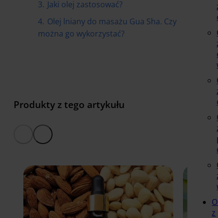
3.
Jaki olej zastosować?
4.
Olej lniany do masażu Gua Sha. Czy
można go wykorzystać?
Produkty z tego artykułu
O
z