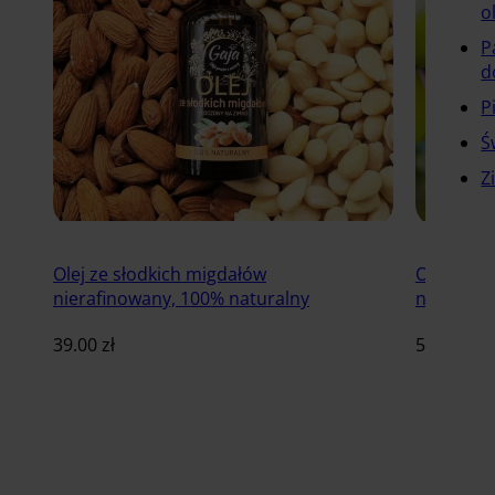
o
P
d
P
Ś
Z
Olej ze słodkich migdałów
Olej AR
nierafinowany, 100% naturalny
nierafino
39.00
zł
59.00
zł
Dodaj do koszyka