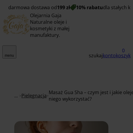
darmowa dostawa od
199 zł
10% rabatu
dla stałych k
Olejarnia Gaja
Naturalne oleje i
kosmetyki z małej
manufaktury.
0
szukaj
konto
koszyk
menu
Masaż Gua Sha – czym jest i jakie olej
...
Pielęgnacja
niego wykorzystać?