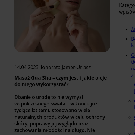
Katego
wpisó
A
B
k
O
t
14.04.2023
Honorata Jamer-Urjasz
n
z
Masaż Gua Sha – czym jest i jakie oleje
do niego wykorzystać?
Dbanie o urodę to nie wymysł
współczesnego świata – w końcu już
tysiące lat temu stosowano wiele
naturalnych produktów w celu ochrony
skóry, poprawy jej wyglądu oraz
zachowania młodości na długo. Nie