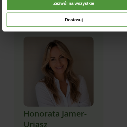
Zezwól na wszystkie
Udostępnij artykuł
Dostosuj
Honorata Jamer-
Urjasz