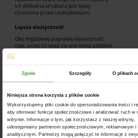
ich delikatna struktura jest lepiej
chroniona przed uszkodzeniami.
Lepsza elastyczność
Olej migdałowy poprawia elastyczność
rzęs, przez co stają się one mniej podatne
na łamanie. Dzięki temu rzęsy są bardziej
sprężyste i nie wypadają podczas
demakijażu czy też na etapie aplikacji
tuszu.
Zgoda
Szczegóły
O plikach c
Nawilżenie
Niniejsza strona korzysta z plików cookie
Olej migdałowy ma silne właściwości
Wykorzystujemy pliki cookie do spersonalizowania treści i r
nawilżające, które sprawiają, że rzęsy nie
wysychają i nie stają się kruche.
aby oferować funkcje społecznościowe i analizować ruch w 
Nawilżenie pomaga utrzymać ich
witrynie. Informacje o tym, jak korzystasz z naszej witryny,
naturalną elastyczność oraz zdrowy
udostępniamy partnerom społecznościowym, reklamowym i
wygląd.
analitycznym. Partnerzy mogą połączyć te informacje z inn