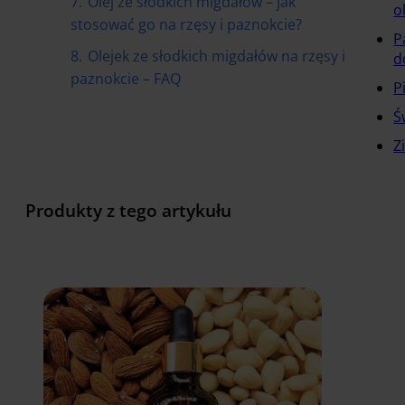
7.
Olej ze słodkich migdałów – jak
o
stosować go na rzęsy i paznokcie?
P
8.
Olejek ze słodkich migdałów na rzęsy i
d
paznokcie – FAQ
P
Ś
Z
Produkty z tego artykułu