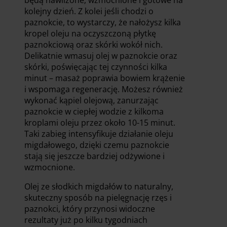
kolejny dzień. Z kolei jeśli chodzi o
paznokcie, to wystarczy, że nałożysz kilka
kropel oleju na oczyszczoną płytkę
paznokciową oraz skórki wokół nich.
Delikatnie wmasuj olej w paznokcie oraz
skórki, poświęcając tej czynności kilka
minut – masaż poprawia bowiem krążenie
i wspomaga regenerację. Możesz również
wykonać kąpiel olejową, zanurzając
paznokcie w ciepłej wodzie z kilkoma
kroplami oleju przez około 10-15 minut.
Taki zabieg intensyfikuje działanie oleju
migdałowego, dzięki czemu paznokcie
stają się jeszcze bardziej odżywione i
wzmocnione.
Olej ze słodkich migdałów to naturalny,
skuteczny sposób na pielęgnację rzęs i
paznokci, który przynosi widoczne
rezultaty już po kilku tygodniach