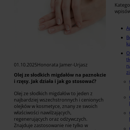
Katego
wpisó
A
B
k
O
t
01.10.2025
Honorata Jamer-Urjasz
n
z
Olej ze słodkich migdałów na paznokcie
i rzęsy. Jak działa i jak go stosować?
Olej ze słodkich migdałów to jeden z
najbardziej wszechstronnych i cenionych
olejków w kosmetyce, znany ze swoich
właściwości nawilżających,
regenerujących oraz odżywczych.
Znajduje zastosowanie nie tylko w