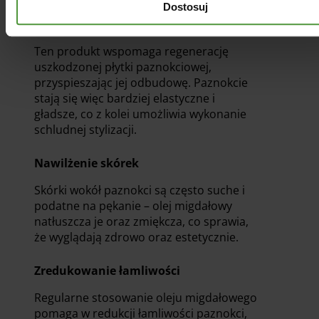
Dostosuj
Poprawa struktury paznokci
Ten produkt wspomaga regenerację
uszkodzonej płytki paznokciowej,
przyspieszając jej odbudowę. Paznokcie
stają się więc bardziej elastyczne i
gładsze, co z kolei umożliwia wykonanie
schludnej stylizacji.
Nawilżenie skórek
Skórki wokół paznokci są często suche i
podatne na pękanie – olej migdałowy
natłuszcza je oraz zmiękcza, co sprawia,
że wyglądają zdrowo oraz estetycznie.
Zredukowanie łamliwości
Regularne stosowanie oleju migdałowego
pomaga w redukcji łamliwości paznokci,