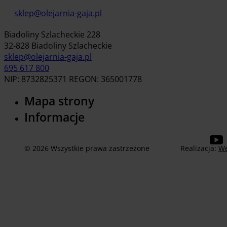
sklep@olejarnia-gaja.pl
Biadoliny Szlacheckie 228
32-828 Biadoliny Szlacheckie
sklep@olejarnia-gaja.pl
695 617 800
NIP: 8732825371 REGON: 365001778
Mapa strony
Informacje
© 2026 Wszystkie prawa zastrzeżone
Realizacja:
We