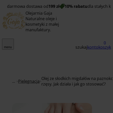
darmowa dostawa od
199 zł
10% rabatu
dla stałych k
Olejarnia Gaja
Naturalne oleje i
kosmetyki z małej
manufaktury.
0
szukaj
konto
koszyk
menu
Olej ze słodkich migdałów na paznokci
...
Pielęgnacja
rzęsy. Jak działa i jak go stosować?