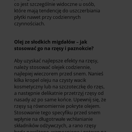
co jest szczególnie widoczne u osób,
które mają tendencję do uszczerbiania
płytki nawet przy codziennych
czynnościach.
Olej ze słodkich migdałów – jak
stosować go na rzęsy i paznokcie?
Aby uzyskać najlepsze efekty na rzęsy,
należy stosować olejek codziennie,
najlepiej wieczorem przed snem. Nanieś
kilka kropel oleju na czysty wacik
kosmetyczny lub na szczoteczkę do rzęs,
a następnie delikatnie przetrzyj rzęsy od
nasady aż po same końce. Upewnij się, że
rzęsy są równomiernie pokryte olejem.
Stosowanie tego specyfiku przed snem
wpłynie na długotrwałe wchłanianie
składników odżywczych, a rano rzęsy
będą nawilżone, wzmocnione i gotowe na