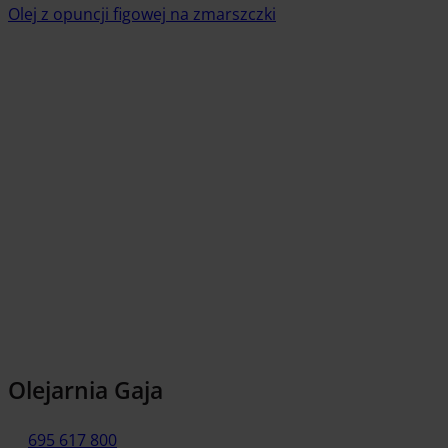
Olej z opuncji figowej na zmarszczki
Czytaj artykuł
Olejarnia Gaja
695 617 800