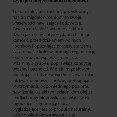
Czym jest olej ze słodkich migdałów?
To naturalny olej roślinny pozyskiwany z
nasion migdałów, ceniony za swoje
właściwości nawilżające i odżywcze.
Zawiera dużą ilość witaminy E, która
działa jako silny antyoksydant, chroniąc
komórki przed działaniem wolnych
rodników i opóźniając procesy starzenia.
Witamina A z kolei wspomaga regenerację
skóry oraz przyspiesza gojenie, a
witaminy z grupy B poprawiają kondycję
włosów i paznokci. W oleju migdałowym
znajdują się także kwasy tłuszczowe, takie
jak kwas oleinowy i linolowy, pomagające
w utrzymaniu odpowiedniego poziomu
nawilżenia. Dzięki tym składnikom olej ze
słodkich migdałów wykazuje właściwości
łagodzące, regenerujące oraz
wygładzające. Jest to produkt naturalny,
który doskonale sprawdza się w