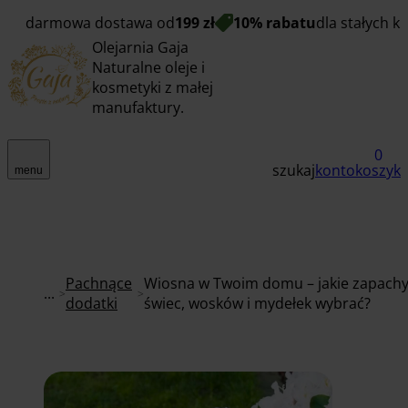
darmowa dostawa od
199 zł
10% rabatu
dla stałych k
Olejarnia Gaja
Naturalne oleje i
kosmetyki z małej
manufaktury.
0
szukaj
konto
koszyk
menu
Pachnące
Wiosna w Twoim domu – jakie zapach
...
dodatki
świec, wosków i mydełek wybrać?