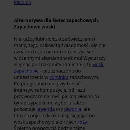
Piwonia
Alternatywa dla świec zapachowych.
Zapachowe woski
Nie każdy lubi słoiczki ze świeczkami i
mamy tego całkowitą świadomość. Ale nie
oznacza to, że nie można cieszyć się
wiosennymi akordami w domu! Wystarczy
sięgnąć po znakomity zamiennik, tj.
woski
zapachowe
– przeznaczone do
umieszczenia w
kominku
zapachowym.
Po podgrzaniu będą wydzielać
intensywne kompozycje, od razu
przywodzące na myśl piękną wiosnę. W
tym przypadku do wyboru także
pozostaje
lawenda
czy
piwonia
, ale
można pójść o krok dalej, sięgając po
wosk zapachowy o akordach
róży
.
Świetną propozycją będzie także