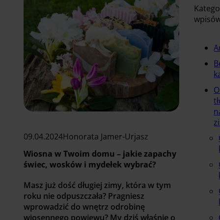
Katego
wpisó
A
B
k
O
t
n
z
09.04.2024
Honorata Jamer-Urjasz
Wiosna w Twoim domu – jakie zapachy
świec, wosków i mydełek wybrać?
Masz już dość długiej zimy, która w tym
roku nie odpuszczała? Pragniesz
wprowadzić do wnętrz odrobinę
wiosennego powiewu? My dziś właśnie o