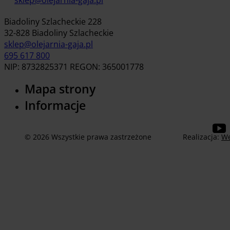
sklep@olejarnia-gaja.pl
Biadoliny Szlacheckie 228
32-828 Biadoliny Szlacheckie
sklep@olejarnia-gaja.pl
695 617 800
NIP: 8732825371 REGON: 365001778
Mapa strony
Informacje
© 2026 Wszystkie prawa zastrzeżone
Realizacja:
We