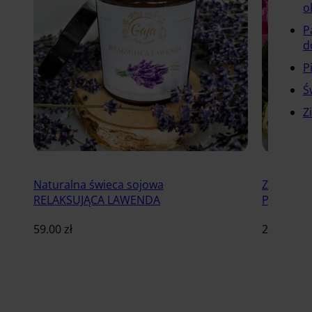
o
P
d
P
Ś
Z
Naturalna świeca sojowa
Zapachow
RELAKSUJĄCA LAWENDA
PIWONIA
59.00
zł
29.00
zł
Dodaj do koszyka