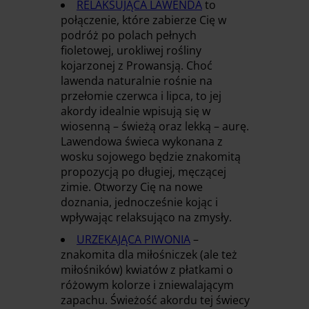
RELAKSUJĄCA LAWENDA
to
połączenie, które zabierze Cię w
podróż po polach pełnych
fioletowej, urokliwej rośliny
kojarzonej z Prowansją. Choć
lawenda naturalnie rośnie na
przełomie czerwca i lipca, to jej
akordy idealnie wpisują się w
wiosenną – świeżą oraz lekką – aurę.
Lawendowa świeca wykonana z
wosku sojowego będzie znakomitą
propozycją po długiej, męczącej
zimie. Otworzy Cię na nowe
doznania, jednocześnie kojąc i
wpływając relaksująco na zmysły.
URZEKAJĄCA PIWONIA
–
znakomita dla miłośniczek (ale też
miłośników) kwiatów z płatkami o
różowym kolorze i zniewalającym
zapachu. Świeżość akordu tej świecy