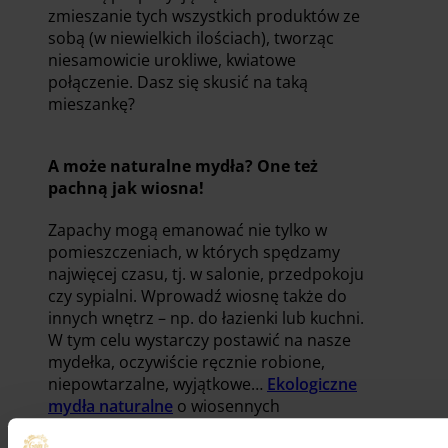
zmieszanie tych wszystkich produktów ze
sobą (w niewielkich ilościach), tworząc
niesamowicie urokliwe, kwiatowe
połączenie. Dasz się skusić na taką
mieszankę?
A może naturalne mydła? One też
pachną jak wiosna!
Zapachy mogą emanować nie tylko w
pomieszczeniach, w których spędzamy
najwięcej czasu, tj. w salonie, przedpokoju
czy sypialni. Wprowadź wiosnę także do
innych wnętrz – np. do łazienki lub kuchni.
W tym celu wystarczy postawić na nasze
mydełka, oczywiście ręcznie robione,
niepowtarzalne, wyjątkowe…
Ekologiczne
mydła naturalne
o wiosennych
zapachach, wykorzystane jako kosmetyk