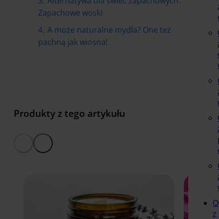
3.
Alternatywa dla świec zapachowych.
Zapachowe woski
4.
A może naturalne mydła? One też
pachną jak wiosna!
Produkty z tego artykułu
O
z