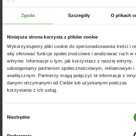
do codziennej pielęgnacji rąk, a nawet
całego ciała, wprawią Cię w pozytywny
nastrój już na samym początku sezonu.
Zgoda
Szczegóły
O plikach c
Niech świeże, ziołowe akordy
ogórka
czy
zielonej herbaty i rzepaku
roznoszą się po
całym domu, zaskakując domowników
Niniejsza strona korzysta z plików cookie
oraz gości!
Wykorzystujemy pliki cookie do spersonalizowania treści i r
Wiosna tuż, tuż – nie oglądaj się za siebie i
aby oferować funkcje społecznościowe i analizować ruch w 
już teraz sprawdź, co przygotowaliśmy na
witrynie. Informacje o tym, jak korzystasz z naszej witryny,
aktualny sezon w naszej Olejarni. Niech
udostępniamy partnerom społecznościowym, reklamowym i
nadchodzące miesiące będą jeszcze
analitycznym. Partnerzy mogą połączyć te informacje z inn
przyjemniejsze, za sprawą świec, wosków,
danymi otrzymanymi od Ciebie lub uzyskanymi podczas
jak również mydełek do pielęgnacji.
korzystania z ich usług.
Pamiętaj, że tylko naturalne wyroby będą
w 100% bezpieczne dla Ciebie,
najmłodszych, a nawet dla zwierzaków ;).
Wybór
To jak, gotowy na wprowadzenie wiosny
Niezbędne
do swojego domu? Bo my jak najbardziej!
zgody
Preferencje