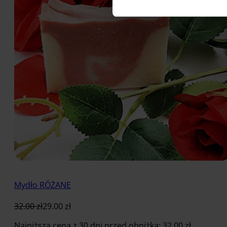
Mydło RÓŻANE
32.00
zł
29.00
zł
Najniższa cena z 30 dni przed obniżką:
32.00
zł