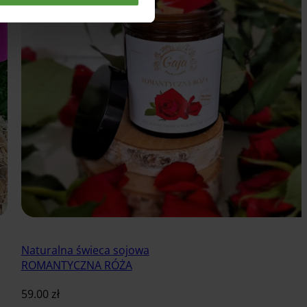
Naturalna świeca sojowa
ROMANTYCZNA RÓŻA
59.00
zł