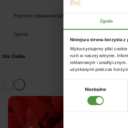
Podmiot odpowiedzialny
Zgoda
Opinie
Niniejsza strona korzysta z
Wykorzystujemy pliki cookie 
Dla Ciebie
ruch w naszej witrynie. Inf
reklamowym i analitycznym. 
uzyskanymi podczas korzysta
Wybór
Niezbędne
zgody
-9.38%