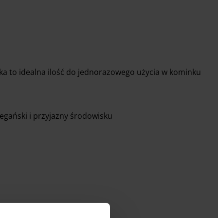
tka to idealna ilość do jednorazowego użycia w kominku
gański i przyjazny środowisku