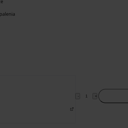
ze
palenia
-
+