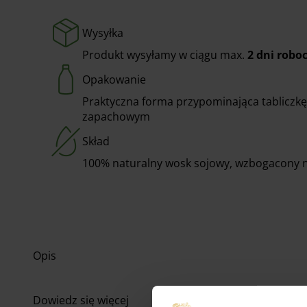
Wysyłka
Produkt wysyłamy w ciągu max.
2 dni robo
Opakowanie
Praktyczna forma przypominająca tabliczkę 
zapachowym
Skład
100% naturalny wosk sojowy, wzbogacony na
Opis
Dowiedz się więcej