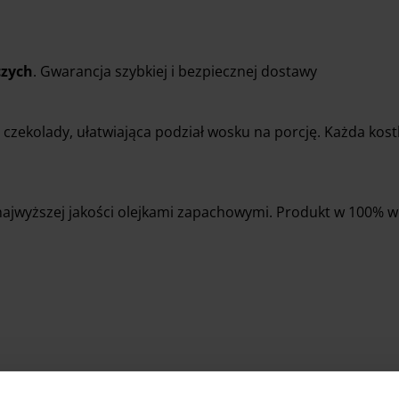
czych
. Gwarancja szybkiej i bezpiecznej dostawy
czekolady, ułatwiająca podział wosku na porcję. Każda kos
jwyższej jakości olejkami zapachowymi. Produkt w 100% we