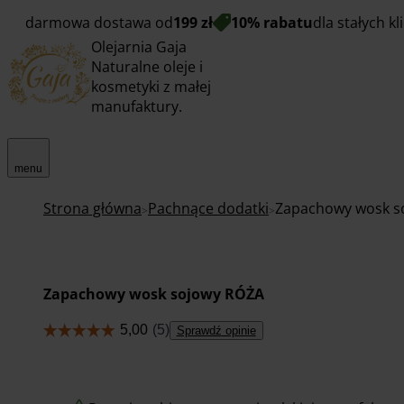
darmowa dostawa od
199 zł
10% rabatu
dla stałych k
Olejarnia Gaja
Naturalne oleje i
kosmetyki z małej
manufaktury.
menu
Strona główna
Pachnące dodatki
Zapachowy wosk s
Zapachowy wosk sojowy RÓŻA
Sprawdź opinie