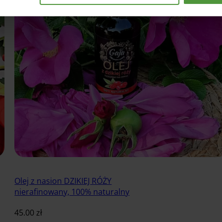
Olej z nasion DZIKIEJ RÓŻY
nierafinowany, 100% naturalny
45.00
zł