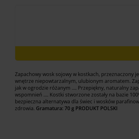
39.00 zł.
35.10 zł.
Zapachowy wosk sojowy w kostkach, przeznaczony je
wnętrze niepowtarzalnym, ulubionym aromatem. Zapac
jak w ogrodzie różanym …. Przepiękny, naturalny zap
wspomnień …. Kostki stworzone zostały na bazie 10
bezpieczna alternatywa dla świec i wosków parafinowy
zdrowia.
Gramatura: 70 g
PRODUKT POLSKI