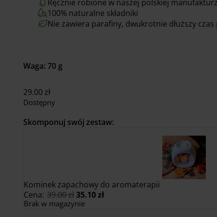
Ręcznie robione w naszej polskiej manufaktur
100% naturalne składniki
Nie zawiera parafiny, dwukrotnie dłuższy czas 
Waga: 70 g
29.00
zł
Dostępny
Skomponuj swój zestaw:
Kominek zapachowy do aromaterapii
Pierwotna
Aktualna
Cena:
39.00
zł
35.10
zł
cena
cena
Brak w magazynie
wynosiła:
wynosi: