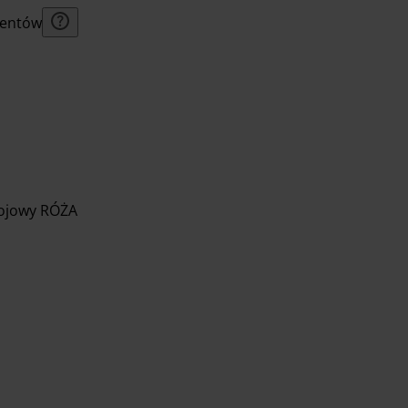
lientów
ojowy RÓŻA