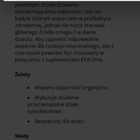
jesiennym. Dzięki działaniu
wzmacniającemu odporność olej ten
będzie dobrym wsparciem w profilaktyce
zdrowotnej, jednak nie może stanowić
głównego źródła omega-3 w diecie
dziecka. Aby zapewnić odpowiednie
wsparcie dla rozwoju neuronalnego, olej z
czarnuszki powinien być stosowany w
połączeniu z suplementami EPA-DHA.
Zalety
Wspiera odporność organizmu.
Wykazuje działanie
przeciwzapalne dzięki
tymokinonowi.
Bezpieczny dla dzieci
Wady