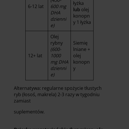
(450-
łyżka
6-12 lat
600 mg
lub
olej
DHA
konopn
dzienni
y 1 łyżka
e)
Olej
rybny
Siemię
(600-
lniane +
12+ lat
1000
olej
mg DHA
konopn
dzienni
y
e)
Alternatywa: regularne spożycie tłustych
ryb (łosoś, makrela) 2-3 razy w tygodniu
zamiast
suplementów.