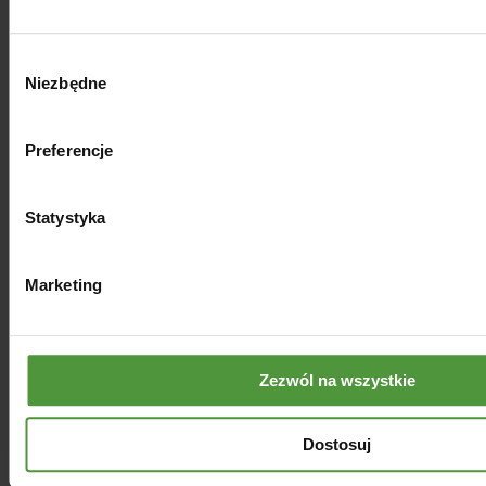
Dawkowanie
Wybór
Maksymalna dawka: 500 mg dziennie dla
Niezbędne
zgody
dzieci powyżej 3 roku życia.
Preferencje
Olej z czarnuszki
Olej z czarnuszki (Nigella sativa) jest
Statystyka
olejem, który zyskuje coraz większą
popularność ze względu na swoje
Marketing
właściwości wspierające odporność i
działanie przeciwzapalne, dzięki
zawartości tymokinonu. Choć zawiera
omega-6, nie dostarcza DHA ani EPA,
Zezwól na wszystkie
które są istotne dla rozwoju mózgu dzieci.
Czarnuszka dla dzieci może być
stosowana jako uzupełnienie diety,
Dostosuj
szczególnie w okresach wzmożonego
ryzyka infekcji, np. w sezonie zimowo-