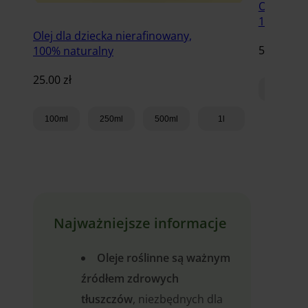
Olej z wi
100% nat
Olej dla dziecka nierafinowany,
59.00
zł
100% naturalny
25.00
zł
100ml
100ml
250ml
500ml
1l
Dodaj do koszyka
Najważniejsze informacje
Oleje roślinne są ważnym
źródłem zdrowych
tłuszczów
, niezbędnych dla