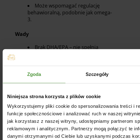
Może wspomagać regulację
behawioralną, podobnie jak omega-
3.
Wady
Brak DHA/EPA – nie spełnia
podstawowych wymagań
neurorozwojowych.
Nie zastępuje oleju rybnego czy
Zgoda
Szczegóły
algowego w kontekście DHA/EPA.
Rekomendacja
Niniejsza strona korzysta z plików cookie
Dobry jako uzupełnienie diety
Wykorzystujemy pliki cookie do spersonalizowania treści i 
dzieci z atopowym zapaleniem
funkcje społecznościowe i analizować ruch w naszej witrynie
skóry.
jak korzystasz z naszej witryny, udostępniamy partnerom 
reklamowym i analitycznym. Partnerzy mogą połączyć te inf
Musi być kombinowany z EPA-
DHA (rybnym lub algowym).
danymi otrzymanymi od Ciebie lub uzyskanymi podczas korzy