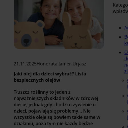
Katego
wpisó
A
B
k
O
t
21.11.2025
Honorata Jamer-Urjasz
n
z
Jaki olej dla dzieci wybrać? Lista
bezpiecznych olejów
Tłuszcz roślinny to jeden z
najważniejszych składników w zdrowej
diecie, jednak gdy chodzi o żywienie u
dzieci, pojawiają się problemy… Nie
wszystkie oleje są bowiem takie same w
działaniu, poza tym nie każdy będzie