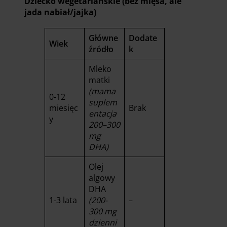
Dziecko wegetariańskie (bez mięsa, ale
jada nabiał/jajka)
Główne
Dodate
Wiek
źródło
k
Mleko
matki
(mama
0-12
suplem
miesięc
Brak
entacja
y
200–300
mg
DHA)
Olej
algowy
DHA
1-3 lata
(200-
–
300 mg
dzienni