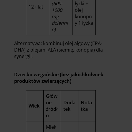
(600-
łyżki +
12+ lat
1000
olej
mg
konopn
dzienni
y 1 łyżka
e)
Alternatywa: kombinuj olej algowy (EPA-
DHA) z olejami ALA (siemię, konopia) dla
synergii.
Dziecko wegańskie (bez jakichkolwiek
produktów zwierzęcych)
Głów
ne
Doda
Nota
Wiek
źródł
tek
tka
o
Mlek