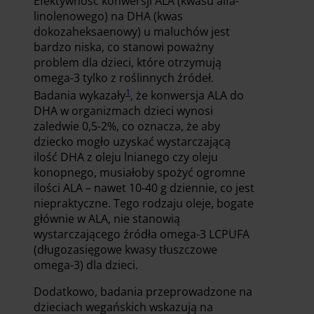
Efektywność konwersji ALA (kwasu alfa-
linolenowego) na DHA (kwas
dokozaheksaenowy) u maluchów jest
bardzo niska, co stanowi poważny
problem dla dzieci, które otrzymują
omega-3 tylko z roślinnych źródeł.
1
Badania wykazały
, że konwersja ALA do
DHA w organizmach dzieci wynosi
zaledwie 0,5-2%, co oznacza, że aby
dziecko mogło uzyskać wystarczającą
ilość DHA z oleju lnianego czy oleju
konopnego, musiałoby spożyć ogromne
ilości ALA – nawet 10-40 g dziennie, co jest
niepraktyczne. Tego rodzaju oleje, bogate
głównie w ALA, nie stanowią
wystarczającego źródła omega-3 LCPUFA
(długozasięgowe kwasy tłuszczowe
omega-3) dla dzieci.
Dodatkowo, badania przeprowadzone na
dzieciach wegańskich wskazują na