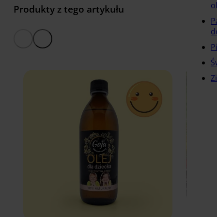
o
Produkty z tego artykułu
P
d
P
Ś
Z