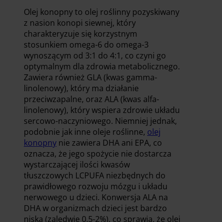
Olej konopny to olej roślinny pozyskiwany
z nasion konopi siewnej, który
charakteryzuje się korzystnym
stosunkiem omega-6 do omega-3
wynoszącym od 3:1 do 4:1, co czyni go
optymalnym dla zdrowia metabolicznego.
Zawiera również GLA (kwas gamma-
linolenowy), który ma działanie
przeciwzapalne, oraz ALA (kwas alfa-
linolenowy), który wspiera zdrowie układu
sercowo-naczyniowego. Niemniej jednak,
podobnie jak inne oleje roślinne,
olej
konopny
nie zawiera DHA ani EPA, co
oznacza, że jego spożycie nie dostarcza
wystarczającej ilości kwasów
tłuszczowych LCPUFA niezbędnych do
prawidłowego rozwoju mózgu i układu
nerwowego u dzieci. Konwersja ALA na
DHA w organizmach dzieci jest bardzo
niska (zaledwie 0,5-2%), co sprawia, że olej