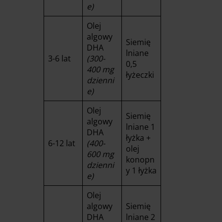
e)
Olej
algowy
Siemię
DHA
lniane
3-6 lat
(300-
0,5
400 mg
łyżeczki
dzienni
e)
Olej
Siemię
algowy
lniane 1
DHA
łyżka +
6-12 lat
(400-
olej
600 mg
konopn
dzienni
y 1 łyżka
e)
Olej
algowy
Siemię
DHA
lniane 2