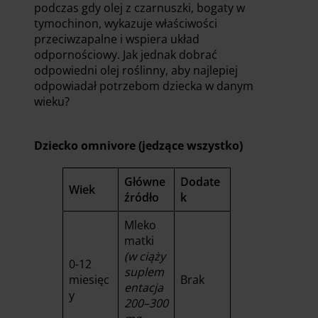
podczas gdy olej z czarnuszki, bogaty w
tymochinon, wykazuje właściwości
przeciwzapalne i wspiera układ
odpornościowy. Jak jednak dobrać
odpowiedni olej roślinny, aby najlepiej
odpowiadał potrzebom dziecka w danym
wieku?
Dziecko omnivore (jedzące wszystko)
Główne
Dodate
Wiek
źródło
k
Mleko
matki
(w ciąży
0-12
suplem
miesięc
Brak
entacja
y
200–300