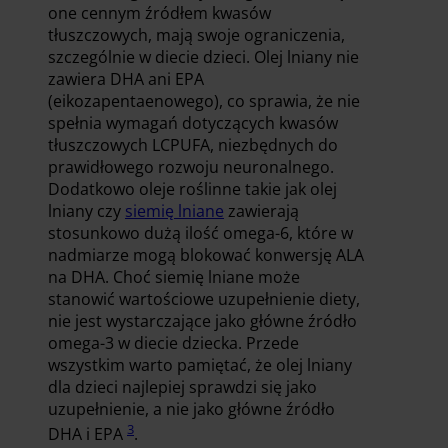
one cennym źródłem kwasów
tłuszczowych, mają swoje ograniczenia,
szczególnie w diecie dzieci. Olej lniany nie
zawiera DHA ani EPA
(eikozapentaenowego), co sprawia, że nie
spełnia wymagań dotyczących kwasów
tłuszczowych LCPUFA, niezbędnych do
prawidłowego rozwoju neuronalnego.
Dodatkowo oleje roślinne takie jak olej
lniany czy
siemię lniane
zawierają
stosunkowo dużą ilość omega-6, które w
nadmiarze mogą blokować konwersję ALA
na DHA. Choć siemię lniane może
stanowić wartościowe uzupełnienie diety,
nie jest wystarczające jako główne źródło
omega-3 w diecie dziecka. Przede
wszystkim warto pamiętać, że olej lniany
dla dzieci najlepiej sprawdzi się jako
uzupełnienie, a nie jako główne źródło
3
DHA i EPA
.