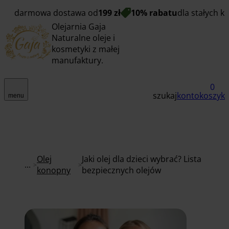
darmowa dostawa od
199 zł
10% rabatu
dla stałych k
Olejarnia Gaja
Naturalne oleje i
kosmetyki z małej
manufaktury.
0
szukaj
konto
koszyk
menu
Olej
Jaki olej dla dzieci wybrać? Lista
...
konopny
bezpiecznych olejów