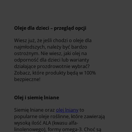
Oleje dla dzieci – przegląd opcji
Wiesz już, że jeśli chodzi o oleje dla
najmłodszych, należy być bardzo
ostrożnym. Nie wiesz, jaki olej na
odporność dla dzieci lub warianty
działające prozdrowotnie wybrać?
Zobacz, które produkty będą w 100%
bezpieczne!
Olej i siemię lniane
Siemię lniane oraz
olej lniany
to
popularne oleje roślinne, które zawierają
wysoką ilość ALA (kwasu alfa-
linolenowego), formy omega-3. Choć są