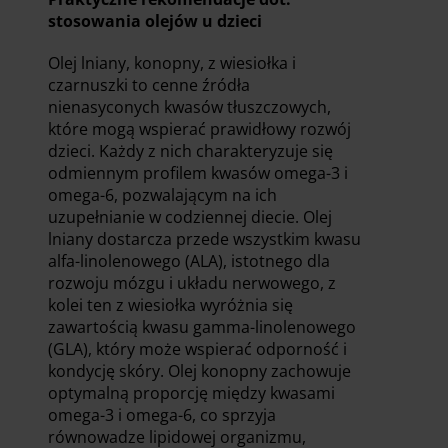
stosowania olejów u dzieci
Olej lniany, konopny, z wiesiołka i
czarnuszki to cenne źródła
nienasyconych kwasów tłuszczowych,
które mogą wspierać prawidłowy rozwój
dzieci. Każdy z nich charakteryzuje się
odmiennym profilem kwasów omega-3 i
omega-6, pozwalającym na ich
uzupełnianie w codziennej diecie. Olej
lniany dostarcza przede wszystkim kwasu
alfa-linolenowego (ALA), istotnego dla
rozwoju mózgu i układu nerwowego, z
kolei ten z wiesiołka wyróżnia się
zawartością kwasu gamma-linolenowego
(GLA), który może wspierać odporność i
kondycję skóry. Olej konopny zachowuje
optymalną proporcję między kwasami
omega-3 i omega-6, co sprzyja
równowadze lipidowej organizmu,