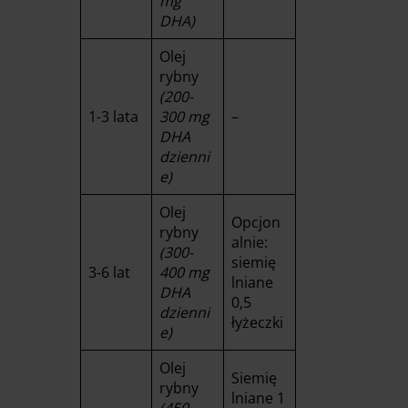
mg
DHA)
Olej
rybny
(200-
1-3 lata
300 mg
–
DHA
dzienni
e)
Olej
Opcjon
rybny
alnie:
(300-
siemię
3-6 lat
400 mg
lniane
DHA
0,5
dzienni
łyżeczki
e)
Olej
Siemię
rybny
lniane 1