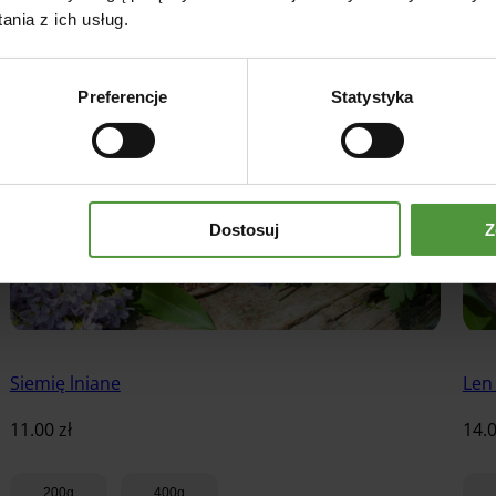
nia z ich usług.
Preferencje
Statystyka
Dostosuj
Z
Siemię lniane
Len
11.00
zł
14.
200g
400g