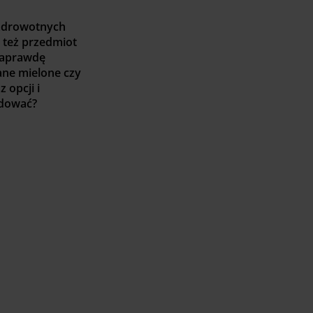
ozdrowotnych
 też przedmiot
naprawdę
ane mielone czy
 opcji i
ydować?