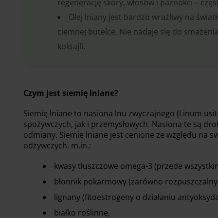
regenerację skóry, włosów i paznokci – częst
Olej lniany jest bardzo wrażliwy na świa
ciemnej butelce. Nie nadaje się do smażenia
koktajli.
Czym jest siemię lniane?
Siemię lniane to nasiona lnu zwyczajnego (Linum usit
spożywczych, jak i przemysłowych. Nasiona te są drobn
odmiany. Siemię lniane jest cenione ze względu na s
odżywczych, m.in.:
kwasy tłuszczowe omega-3 (przede wszystkim 
błonnik pokarmowy (zarówno rozpuszczalny, j
lignany (fitoestrogeny o działaniu antyoksy
białko roślinne,