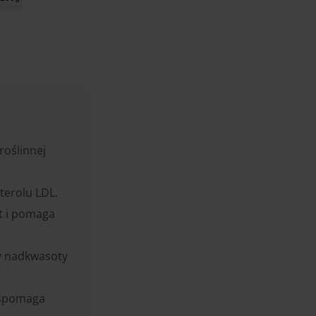
Dodaj do koszyka
roślinnej
terolu LDL.
it i pomaga
wy nadkwasoty
wspomaga