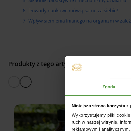
5.
Składniki bioaktywne i mechanizmy działania
6.
Dowody naukowe mówią same za siebie!
7.
Wpływ siemienia lnianego na organizm w zale
Produkty z tego artykułu
Zgoda
Niniejsza strona korzysta z
Wykorzystujemy pliki cookie 
ruch w naszej witrynie. Inf
reklamowym i analitycznym. 