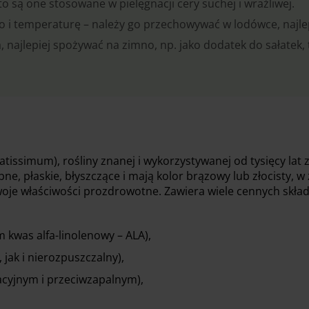
o są one stosowane w pielęgnacji cery suchej i wrażliwej.
tło i temperaturę – należy go przechowywać w lodówce, najle
, najlepiej spożywać na zimno, np. jako dodatek do sałatek,
atissimum), rośliny znanej i wykorzystywanej od tysięcy lat
e, płaskie, błyszczące i mają kolor brązowy lub złocisty, w
woje właściwości prozdrowotne. Zawiera wiele cennych skła
kwas alfa-linolenowy – ALA),
ak i nierozpuszczalny),
dacyjnym i przeciwzapalnym),