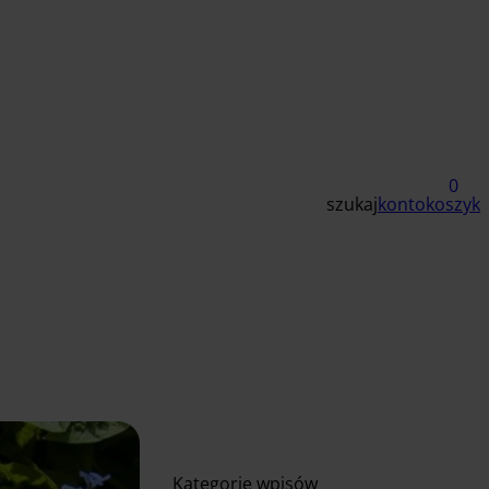
0
szukaj
konto
koszyk
Kategorie wpisów