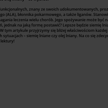
ów funkcjonalnych, znany ze swoich udokumentowanych, pr
ego (ALA), błonnika pokarmowego, a także liganów. Stanowi
agania leczenia wielu chorób. Jego spożywanie może być 
, jednak na jaką formę postawić? Lepsze będzie siemię lni
 W tym artykule przyjrzymy się bliżej właściwościom każdej z
 sytuacjach – siemię lniane czy olej lniany. Na co się zdec
lektury!