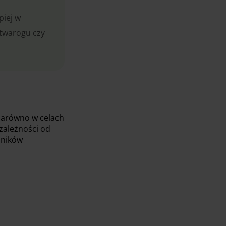
piej w
 twarogu czy
 zarówno w celach
 zależności od
dników