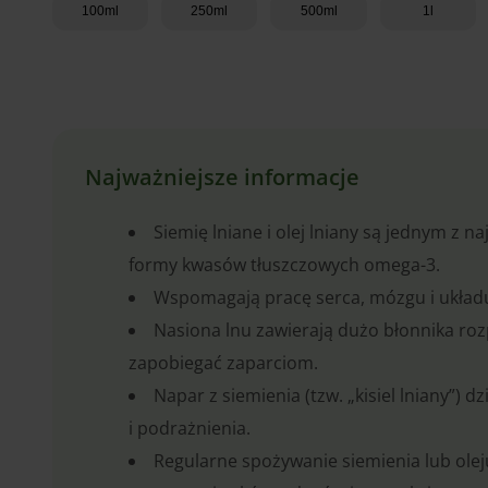
100ml
250ml
500ml
1l
Dodaj do koszyka
Najważniejsze informacje
Siemię lniane i olej lniany są jednym z n
formy kwasów tłuszczowych omega-3.
Wspomagają pracę serca, mózgu i układ
Nasiona lnu zawierają dużo błonnika roz
zapobiegać zaparciom.
Napar z siemienia (tzw. „kisiel lniany”) 
i podrażnienia.
Regularne spożywanie siemienia lub ole