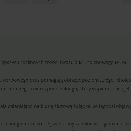
Dodaj do koszyka
ajlepszych roślinnych źródeł kwasu alfa-linolenowego (ALA) – 
u nerwowego oraz pomagają obniżyć poziom „złego” choles
puszczalnego i nierozpuszczalnego, który wspiera pracę jel
działa osłaniająco na błonę śluzową żołądka, co łagodzi obja
ju lnianego może zmniejszać stany zapalne w organizmie, 