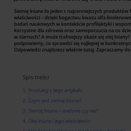
Siemię lniane to jeden z najcenniejszych produkt
właściwości – dzięki bogactwu kwasu alfa-linolenow
badań naukowych w kontekście profilaktyki i wspom
korzystne dla zdrowia oraz samopoczucia na co dzień
w ziarnach? A może trafniejszy okaże się olej lniany?
podpowiemy, co sprawdzi się najlepiej w konkretnych
Odpowiedzi znajdziesz właśnie tutaj. Zapraszamy do 
Spis treści
1.
Produkty z tego artykułu
2.
Czym jest siemię lniane?
3.
Siemię lniane – mielone czy nie?
4.
Olej lniany i jego właściwości