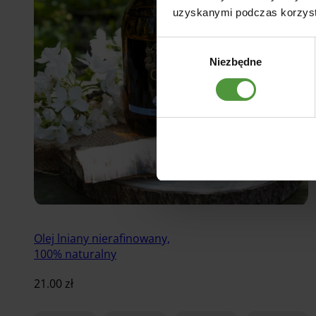
uzyskanymi podczas korzysta
Wybór
Niezbędne
zgody
Olej lniany nierafinowany,
100% naturalny
21.00
zł