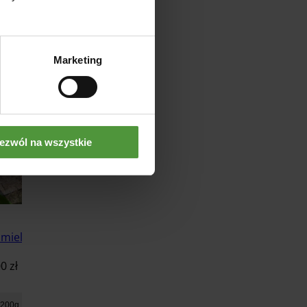
Marketing
ezwól na wszystkie
 mielony
00
zł
200g
400g