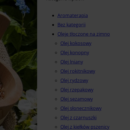
Aromaterapia
Bez kategorii
Oleje tłoczone na zimno
Olej kokosowy
Olej konopny
Olej lniany
Olej rokitnikowy
Olej rydzowy
Olej rzepakowy
Olej sezamowy
Olej słonecznikowy
Olej z czarnuszki
Olej z kiełków pszenicy