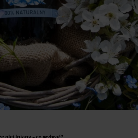
e olej lniany – co wybrać?