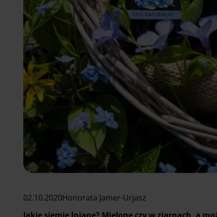
02.10.2020
Honorata Jamer-Urjasz
Jakie siemię lniane? Mielone czy w ziarnach, a moż