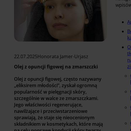
wpisó
A
B
k
O
t
22.07.2025
Honorata Jamer-Urjasz
n
z
Olej z opuncji figowej na zmarszczki
Olej z opuncji figowej, często nazywany
„eliksirem młodości”, zyskał ogromną
popularność w pielęgnacji skóry,
szczególnie w walce ze zmarszczkami.
Jego właściwości regenerujące,
nawilżające i przeciwstarzeniowe
sprawiają, że staje się nieocenionym
składnikiem w kosmetykach, które mają
na celu poprawę kondycji skóry twarzy,