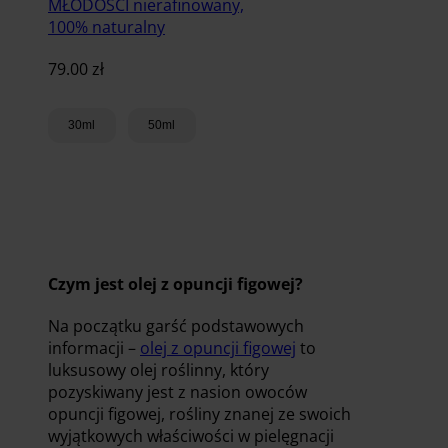
MŁODOŚCI nierafinowany,
100% naturalny
79.00
zł
30ml
50ml
Dodaj do koszyka
Czym jest olej z opuncji figowej?
Na początku garść podstawowych
informacji –
olej z opuncji figowej
to
luksusowy olej roślinny, który
pozyskiwany jest z nasion owoców
opuncji figowej, rośliny znanej ze swoich
wyjątkowych właściwości w pielęgnacji