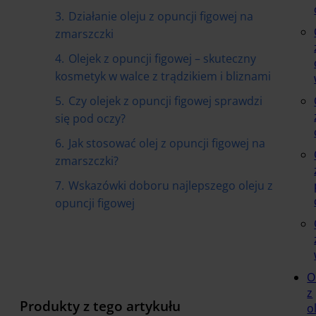
3.
Działanie oleju z opuncji figowej na
zmarszczki
4.
Olejek z opuncji figowej – skuteczny
kosmetyk w walce z trądzikiem i bliznami
5.
Czy olejek z opuncji figowej sprawdzi
się pod oczy?
6.
Jak stosować olej z opuncji figowej na
zmarszczki?
7.
Wskazówki doboru najlepszego oleju z
opuncji figowej
O
z
Produkty z tego artykułu
o