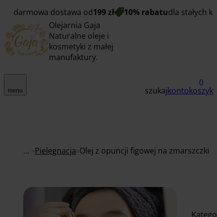
darmowa dostawa od
199 zł
10% rabatu
dla stałych k
Olejarnia Gaja
Naturalne oleje i
kosmetyki z małej
manufaktury.
0
szukaj
konto
koszyk
menu
...
Pielęgnacja
Olej z opuncji figowej na zmarszczki
Katego