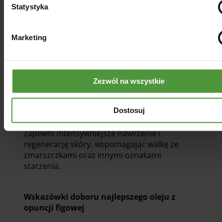
wmasować go w skórę. Dzięki temu
Statystyka
zmniejszysz widoczność zmarszczek i
opuchlizny, a skóra będzie odpowiednio
nawilżona.
Marketing
Połączenie oleju z innymi produktami
Zezwól na wszystkie
Olejek z opuncji figowej do twarzy można
także łączyć z innymi preparatami, takimi
jak kremy nawilżające czy serum.
Dostosuj
Mieszanka tych produktów w pielęgnacji
zapewni intensywniejsze nawilżenie i
regenerację skóry, wspomagając walkę ze
zmarszczkami oraz innymi oznakami
starzenia.
Wskazówki doboru najlepszego oleju z
opuncji figowej