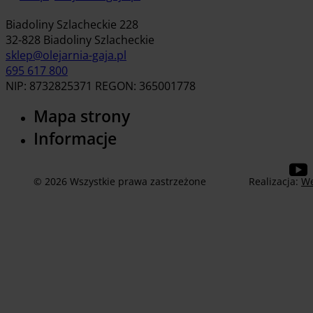
Biadoliny Szlacheckie 228
32-828 Biadoliny Szlacheckie
sklep@olejarnia-gaja.pl
695 617 800
NIP: 8732825371 REGON: 365001778
Mapa strony
Informacje
© 2026 Wszystkie prawa zastrzeżone
Realizacja:
We