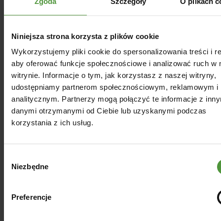
Zgoda
Szczegóły
O plikach c
Jak stosować olej z opuncji figowej na
zmarszczki?
Niniejsza strona korzysta z plików cookie
Ten produkt należy stosować zawsze na
Wykorzystujemy pliki cookie do spersonalizowania treści i r
oczyszczoną skórę, aby składniki aktywne
aby oferować funkcje społecznościowe i analizować ruch w 
mogły skutecznie wniknąć i działać na
witrynie. Informacje o tym, jak korzystasz z naszej witryny,
konkretne partie, od czoła, przez okolice
oczu, aż po policzki czy brodę. Wystarczy
udostępniamy partnerom społecznościowym, reklamowym i
nałożyć kilka kropel oleju na skórę twarzy,
analitycznym. Partnerzy mogą połączyć te informacje z inn
szyi i dekoltu, a następnie delikatnie
danymi otrzymanymi od Ciebie lub uzyskanymi podczas
wmasować go w skórę. Olej z opuncji
korzystania z ich usług.
figowej możesz stosować go rano lub
wieczorem, w zależności od preferencji –
w każdym przypadku sprawdzi się
Wybór
doskonale.
Niezbędne
zgody
Z kolei aby olejek do twarzy z opuncji
figowej miał skuteczne działanie w
Preferencje
okolicach oczu, wystarczy nałożyć kilka
kropel oleju na palec i delikatnie