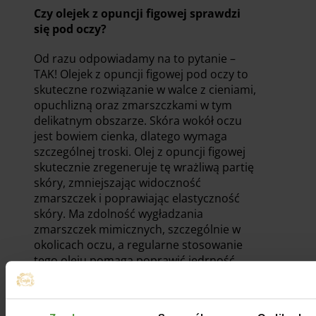
Czy olejek z opuncji figowej sprawdzi
się pod oczy?
Od razu odpowiadamy na to pytanie –
TAK! Olejek z opuncji figowej pod oczy to
skuteczne rozwiązanie w walce z cieniami,
opuchlizną oraz zmarszczkami w tym
delikatnym obszarze. Skóra wokół oczu
jest bowiem cienka, dlatego wymaga
szczególnej troski. Olej z opuncji figowej
skutecznie zregeneruje tę wrażliwą partię
skóry, zmniejszając widoczność
zmarszczek i poprawiając elastyczność
skóry. Ma zdolność wygładzania
zmarszczek mimicznych, szczególnie w
okolicach oczu, a regularne stosowanie
tego oleju pomaga poprawić jędrność
skóry, dzięki czemu zmarszczki stają się
mniej widoczne.