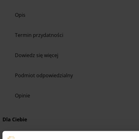
Opis
Termin przydatności
Dowiedz się więcej
Podmiot odpowiedzialny
Opinie
Dla Ciebie