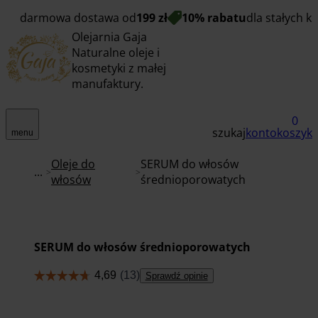
darmowa dostawa od
199 zł
10% rabatu
dla stałych k
Olejarnia Gaja
Naturalne oleje i
kosmetyki z małej
manufaktury.
0
szukaj
konto
koszyk
menu
Oleje do
SERUM do włosów
...
włosów
średnioporowatych
SERUM do włosów średnioporowatych
Sprawdź opinie