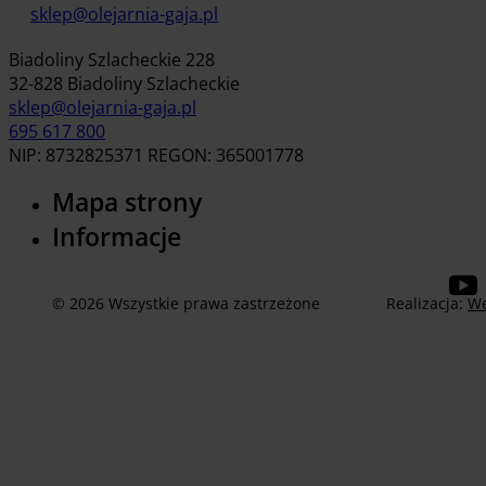
sklep@olejarnia-gaja.pl
Biadoliny Szlacheckie 228
32-828 Biadoliny Szlacheckie
sklep@olejarnia-gaja.pl
695 617 800
NIP: 8732825371 REGON: 365001778
Mapa strony
Informacje
© 2026 Wszystkie prawa zastrzeżone
Realizacja:
We