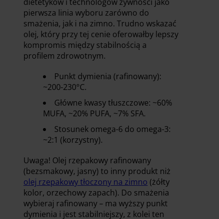
dietetyków i technologów żywności jako
pierwsza linia wyboru zarówno do
smażenia, jak i na zimno. Trudno wskazać
olej, który przy tej cenie oferowałby lepszy
kompromis między stabilnością a
profilem zdrowotnym.
Punkt dymienia (rafinowany):
~200-230°C.
Główne kwasy tłuszczowe: ~60%
MUFA, ~20% PUFA, ~7% SFA.
Stosunek omega-6 do omega-3:
~2:1 (korzystny).
Uwaga! Olej rzepakowy rafinowany
(bezsmakowy, jasny) to inny produkt niż
olej rzepakowy tłoczony na zimno
(żółty
kolor, orzechowy zapach). Do smażenia
wybieraj rafinowany – ma wyższy punkt
dymienia i jest stabilniejszy, z kolei ten