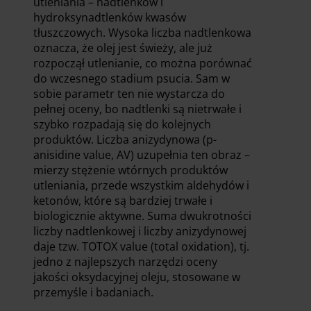
utleniania – nadtlenków i
hydroksynadtlenków kwasów
tłuszczowych. Wysoka liczba nadtlenkowa
oznacza, że olej jest świeży, ale już
rozpoczął utlenianie, co można porównać
do wczesnego stadium psucia. Sam w
sobie parametr ten nie wystarcza do
pełnej oceny, bo nadtlenki są nietrwałe i
szybko rozpadają się do kolejnych
produktów. Liczba anizydynowa (p-
anisidine value, AV) uzupełnia ten obraz –
mierzy stężenie wtórnych produktów
utleniania, przede wszystkim aldehydów i
ketonów, które są bardziej trwałe i
biologicznie aktywne. Suma dwukrotności
liczby nadtlenkowej i liczby anizydynowej
daje tzw. TOTOX value (total oxidation), tj.
jedno z najlepszych narzędzi oceny
jakości oksydacyjnej oleju, stosowane w
przemyśle i badaniach.