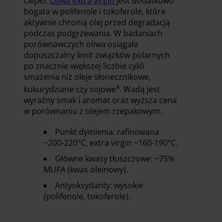
ciepło.
Oliwa extra virgin
jest dodatkowo
bogata w polifenole i tokoferole, które
aktywnie chronią olej przed degradacją
podczas podgrzewania. W badaniach
porównawczych oliwa osiągała
dopuszczalny limit związków polarnych
po znacznie większej liczbie cykli
smażenia niż oleje słonecznikowe,
4
kukurydziane czy sojowe
. Wadą jest
wyraźny smak i aromat oraz wyższa cena
w porównaniu z olejem rzepakowym.
Punkt dymienia: rafinowana
~200-220°C, extra virgin ~160-190°C.
Główne kwasy tłuszczowe: ~75%
MUFA (kwas oleinowy).
Antyoksydanty: wysokie
(polifenole, tokoferole).