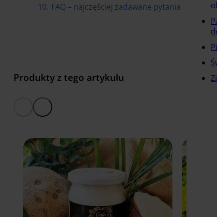
o
10.
FAQ – najczęściej zadawane pytania
P
d
P
Ś
Produkty z tego artykułu
Z