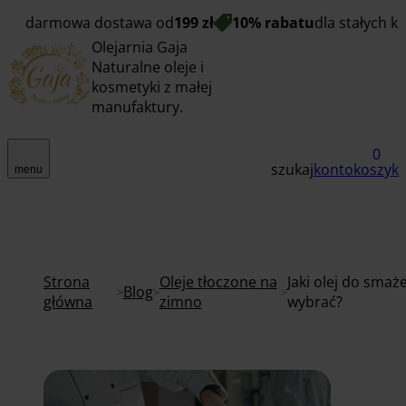
darmowa dostawa od
199 zł
10% rabatu
dla stałych k
Olejarnia Gaja
Naturalne oleje i
kosmetyki z małej
manufaktury.
0
szukaj
konto
koszyk
menu
Strona
Oleje tłoczone na
Jaki olej do smaż
Blog
główna
zimno
wybrać?