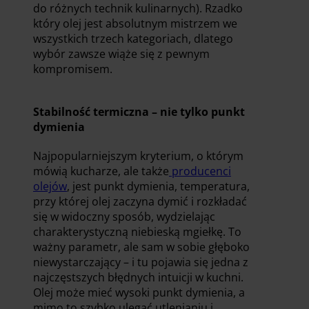
do różnych technik kulinarnych). Rzadko
który olej jest absolutnym mistrzem we
wszystkich trzech kategoriach, dlatego
wybór zawsze wiąże się z pewnym
kompromisem.
Stabilność termiczna – nie tylko punkt
dymienia
Najpopularniejszym kryterium, o którym
mówią kucharze, ale także
producenci
olejów
, jest punkt dymienia, temperatura,
przy której olej zaczyna dymić i rozkładać
się w widoczny sposób, wydzielając
charakterystyczną niebieską mgiełkę. To
ważny parametr, ale sam w sobie głęboko
niewystarczający – i tu pojawia się jedna z
najczęstszych błędnych intuicji w kuchni.
Olej może mieć wysoki punkt dymienia, a
mimo to szybko ulegać utlenianiu i