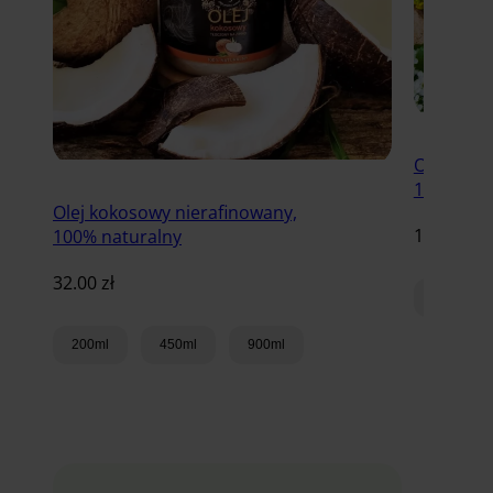
Olej rzep
100% nat
Olej kokosowy nierafinowany,
18.00
zł
100% naturalny
32.00
zł
100ml
200ml
450ml
900ml
Dodaj do koszyka