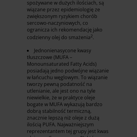
spożywane w dużych ilościach, są
wiązane przez epidemiologię ze
zwiększonym ryzykiem chorób
sercowo-naczyniowych, co
ogranicza ich rekomendację jako
2
codzienny olej do smażenia
.
Jednonienasycone kwasy
tłuszczowe (MUFA –
Monounsaturated Fatty Acids)
posiadają jedno podwójne wiązanie
w łańcuchu węglowym. To wiązanie
tworzy pewną podatność na
utlenianie, ale jest ono na tyle
niewielkie, że w praktyce oleje
bogate w MUFA wykazują bardzo
dobrą stabilność termiczną,
znacznie lepszą niż oleje z dużą
ilością PUFA. Najważniejszym
reprezentantem tej grupy jest kwas