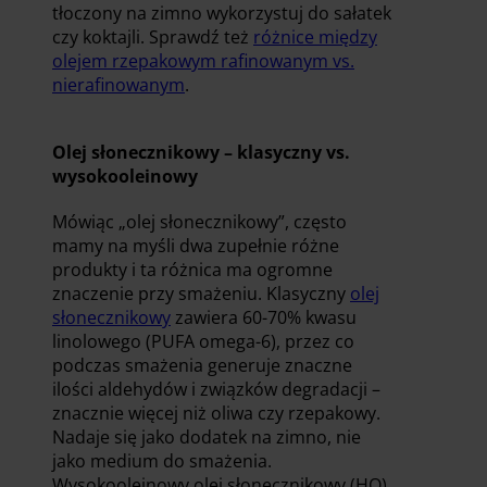
tłoczony na zimno wykorzystuj do sałatek
czy koktajli. Sprawdź też
różnice między
olejem rzepakowym rafinowanym vs.
nierafinowanym
.
Olej słonecznikowy – klasyczny vs.
wysokooleinowy
Mówiąc „olej słonecznikowy”, często
mamy na myśli dwa zupełnie różne
produkty i ta różnica ma ogromne
znaczenie przy smażeniu. Klasyczny
olej
słonecznikowy
zawiera 60-70% kwasu
linolowego (PUFA omega-6), przez co
podczas smażenia generuje znaczne
ilości aldehydów i związków degradacji –
znacznie więcej niż oliwa czy rzepakowy.
Nadaje się jako dodatek na zimno, nie
jako medium do smażenia.
Wysokooleinowy olej słonecznikowy (HO)