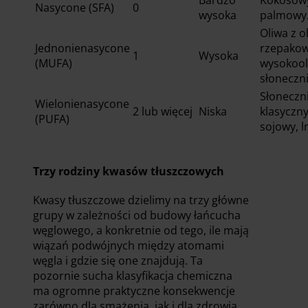
Bardzo
Kokosow
Nasycone (SFA)
0
wysoka
palmowy
Oliwa z o
Jednonienasycone
rzepakow
1
Wysoka
(MUFA)
wysokoo
słoneczn
Słoneczn
Wielonienasycone
2 lub więcej
Niska
klasyczny
(PUFA)
sojowy, l
Trzy rodziny kwasów tłuszczowych
Kwasy tłuszczowe dzielimy na trzy główne
grupy w zależności od budowy łańcucha
węglowego, a konkretnie od tego, ile mają
wiązań podwójnych między atomami
węgla i gdzie się one znajdują. Ta
pozornie sucha klasyfikacja chemiczna
ma ogromne praktyczne konsekwencje
zarówno dla smażenia, jak i dla zdrowia.