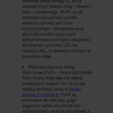
oleinowy (kwas omega-9), który
stanowi trzon składu oliwy z oliwek i
oleju rzepakowego. MUFA są też
oceniane korzystnie z punktu
widzenia zdrowia sercowo-
naczyniowego – zastępowanie w
diecie tłuszczów nasyconych
jednonienasyconymi jest związane z
obniżeniem poziomu LDL bez
redukcji HDL, co dietetycy uznają za
pożądany efekt.
Wielonienasycone kwasy
tłuszczowe (PUFA – Polyunsaturated
Fatty Acids) mają dwa lub więcej
podwójnych wiązań. Do tej grupy
należą zarówno cenione
kwasy
omega-3 i omega-6
. PUFA są
niezbędne dla zdrowia, gdyż
organizm ludzki nie potrafi ich
syntetyzować i musi je pozyskiwać z