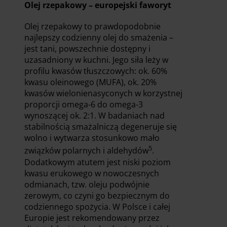
Olej rzepakowy – europejski faworyt
Olej rzepakowy to prawdopodobnie
najlepszy codzienny olej do smażenia –
jest tani, powszechnie dostępny i
uzasadniony w kuchni. Jego siła leży w
profilu kwasów tłuszczowych: ok. 60%
kwasu oleinowego (MUFA), ok. 20%
kwasów wielonienasyconych w korzystnej
proporcji omega-6 do omega-3
wynoszącej ok. 2:1. W badaniach nad
stabilnością smażalniczą degeneruje się
wolno i wytwarza stosunkowo mało
5
związków polarnych i aldehydów
.
Dodatkowym atutem jest niski poziom
kwasu erukowego w nowoczesnych
odmianach, tzw. oleju podwójnie
zerowym, co czyni go bezpiecznym do
codziennego spożycia. W Polsce i całej
Europie jest rekomendowany przez