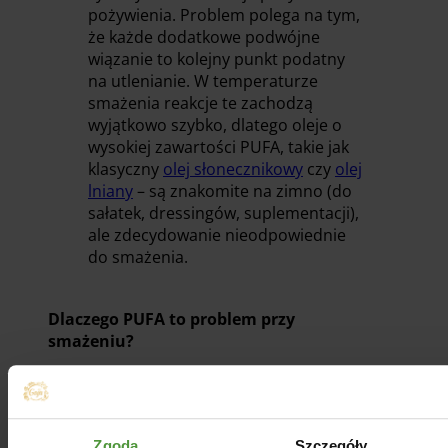
pożywienia. Problem polega na tym,
że każde dodatkowe podwójne
wiązanie to kolejny punkt podatny
na utlenianie. W temperaturze
smażenia reakcje te zachodzą
wyjątkowo szybko, dlatego oleje o
wysokiej zawartości PUFA, takie jak
klasyczny
olej słonecznikowy
czy
olej
lniany
– są znakomite na zimno (do
sałatek, dressingów, suplementacji),
ale zdecydowanie nieodpowiednie
do smażenia.
Dlaczego PUFA to problem przy
smażeniu?
Mechanizm jest następujący: każde
podwójne wiązanie w łańcuchu kwasu
tłuszczowego tworzy tzw. aktywowane
Zgoda
Szczegóły