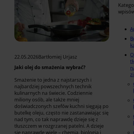
Katego
wpisó
A
B
k
O
22.05.2026
Bartłomiej Urjasz
t
Jaki olej do smażenia wybrać?
n
z
Smażenie to jedna z najstarszych i
najbardziej powszechnych technik
kulinarnych na świecie. Codziennie
miliony osób, ale także mniej
doświadczonych szefów kuchni sięgają po
butelkę oleju, często nie zastanawiając się
nad tym, co tak naprawdę dzieje się z
tłuszczem w rozgrzanej patelni. A dzieje
się naprawdę wiele – chemia, biologia i