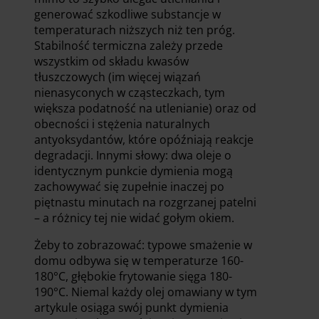
generować szkodliwe substancje w
temperaturach niższych niż ten próg.
Stabilność termiczna zależy przede
wszystkim od składu kwasów
tłuszczowych (im więcej wiązań
nienasyconych w cząsteczkach, tym
większa podatność na utlenianie) oraz od
obecności i stężenia naturalnych
antyoksydantów, które opóźniają reakcje
degradacji. Innymi słowy: dwa oleje o
identycznym punkcie dymienia mogą
zachowywać się zupełnie inaczej po
piętnastu minutach na rozgrzanej patelni
– a różnicy tej nie widać gołym okiem.
Żeby to zobrazować: typowe smażenie w
domu odbywa się w temperaturze 160-
180°C, głębokie frytowanie sięga 180-
190°C. Niemal każdy olej omawiany w tym
artykule osiąga swój punkt dymienia