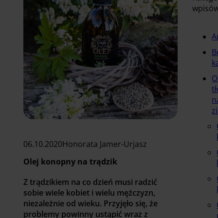
wpisó
A
B
k
O
t
n
z
06.10.2020
Honorata Jamer-Urjasz
Olej konopny na trądzik
Z trądzikiem na co dzień musi radzić
sobie wiele kobiet i wielu mężczyzn,
niezależnie od wieku. Przyjęło się, że
problemy powinny ustąpić wraz z