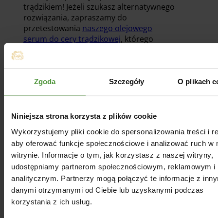
trądzikiem! Jeżeli szukasz alternatywnego
rozwiązania, zapraszamy do
przetestowania
naszego olejowego
serum do cery trądzikowej
, którego
głównym składnikiem jest właśnie nasz
olej konopny
Zgoda
Szczegóły
O plikach c
Jak stosować?
Olej konopny na trądzik można stosować
Niniejsza strona korzysta z plików cookie
na dwa sposoby: zewnętrznie i
wewnętrznie. Jeżeli chcesz spożywać olej
Wykorzystujemy pliki cookie do spersonalizowania treści i r
konopny, nie należy dziennie przyjmować
aby oferować funkcje społecznościowe i analizować ruch w 
więcej niż 1–2 łyżeczek. W przypadku
witrynie. Informacje o tym, jak korzystasz z naszej witryny,
stosowania zewnętrznego trzeba
udostępniamy partnerom społecznościowym, reklamowym i
najpierw zwilżyć twarz wodą lub
analitycznym. Partnerzy mogą połączyć te informacje z inn
hydrolatem (dopasowanym do Twoich
danymi otrzymanymi od Ciebie lub uzyskanymi podczas
potrzeb). Następnie nałóż niewielką ilość
korzystania z ich usług.
oleju konopnego i wmasuj ją delikatnie w