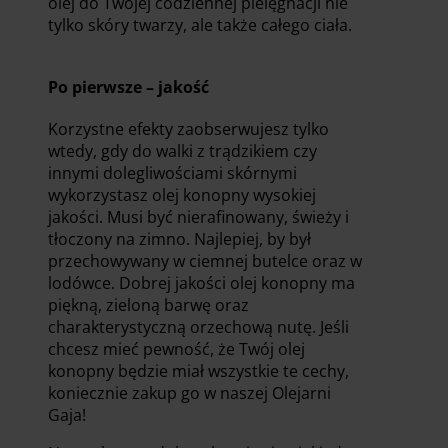
olej do Twojej codziennej pielęgnacji nie
tylko skóry twarzy, ale także całego ciała.
Po pierwsze – jakość
Korzystne efekty zaobserwujesz tylko
wtedy, gdy do walki z trądzikiem czy
innymi dolegliwościami skórnymi
wykorzystasz olej konopny wysokiej
jakości. Musi być nierafinowany, świeży i
tłoczony na zimno. Najlepiej, by był
przechowywany w ciemnej butelce oraz w
lodówce. Dobrej jakości olej konopny ma
piękną, zieloną barwę oraz
charakterystyczną orzechową nutę. Jeśli
chcesz mieć pewność, że Twój olej
konopny będzie miał wszystkie te cechy,
koniecznie zakup go w naszej Olejarni
Gaja!