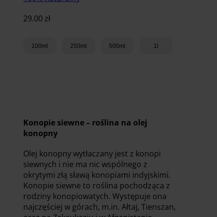
29.00
zł
100ml
250ml
500ml
1l
Dodaj do koszyka
Konopie siewne – roślina na olej
konopny
Olej konopny wytłaczany jest z konopi
siewnych i nie ma nic wspólnego z
okrytymi złą sławą konopiami indyjskimi.
Konopie siewne to roślina pochodząca z
rodziny konopiowatych. Występuje ona
najczęściej w górach, m.in. Ałtaj, Tienszan,