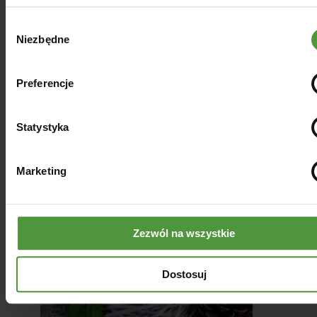
skórę twarzy. Na koniec najlepiej osuszyć
twarz ręcznikiem. Czynność można
Wybór
powtarzać każdego dnia aż do
Niezbędne
zgody
zaobserwowania zmian. U każdej osoby
proces zmniejszania się zaczerwienienia,
swędzenia czy innych dolegliwości
Preferencje
związanych z cerą trądzikową będzie miał
inne tempo, dlatego też nie ma
określonego czasu pełnej kuracji. Na
Statystyka
koniec warto wspomnieć, że olej konopny
można dodawać również do ulubionych
kremów oraz maseczek.
Marketing
Zezwól na wszystkie
Dostosuj