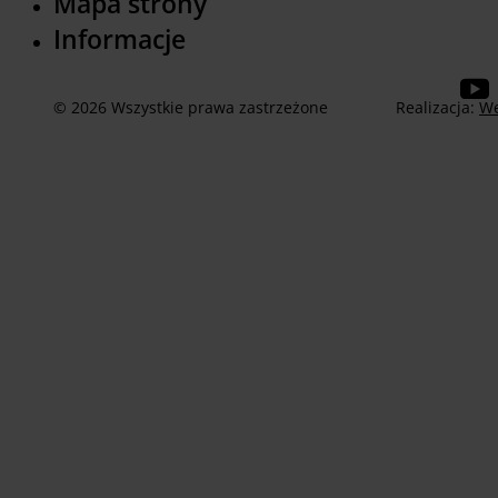
Mapa strony
Informacje
© 2026 Wszystkie prawa zastrzeżone
Realizacja:
We