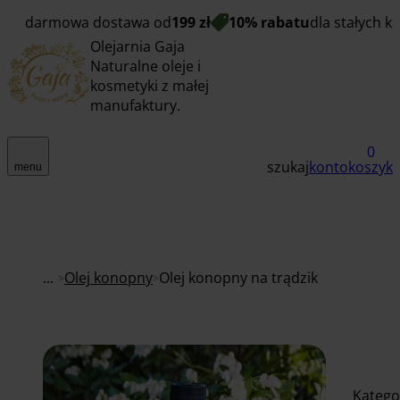
darmowa dostawa od
199 zł
10% rabatu
dla stałych k
Olejarnia Gaja
Naturalne oleje i
kosmetyki z małej
manufaktury.
0
szukaj
konto
koszyk
menu
...
Olej konopny
Olej konopny na trądzik
Katego