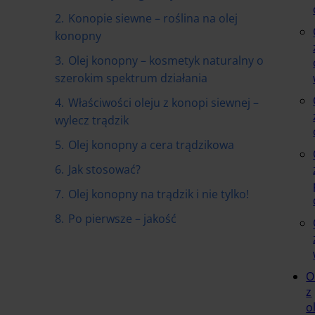
2.
Konopie siewne – roślina na olej
konopny
3.
Olej konopny – kosmetyk naturalny o
szerokim spektrum działania
4.
Właściwości oleju z konopi siewnej –
wylecz trądzik
5.
Olej konopny a cera trądzikowa
6.
Jak stosować?
7.
Olej konopny na trądzik i nie tylko!
8.
Po pierwsze – jakość
O
z
o