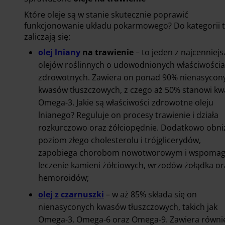
Które oleje są w stanie skutecznie poprawić
funkcjonowanie układu pokarmowego? Do kategorii t
zaliczają się:
olej lniany
na trawienie
– to jeden z najcenniej
olejów roślinnych o udowodnionych właściwości
zdrowotnych. Zawiera on ponad 90% nienasycon
kwasów tłuszczowych, z czego aż 50% stanowi kw
Omega-3. Jakie są właściwości zdrowotne oleju
lnianego? Reguluje on procesy trawienie i działa
rozkurczowo oraz żółciopędnie. Dodatkowo obni
poziom złego cholesterolu i trójglicerydów,
zapobiega chorobom nowotworowym i wspoma
leczenie kamieni żółciowych, wrzodów żołądka or
hemoroidów;
olej z czarnuszki
– w aż 85% składa się on
nienasyconych kwasów tłuszczowych, takich jak
Omega-3, Omega-6 oraz Omega-9. Zawiera równi