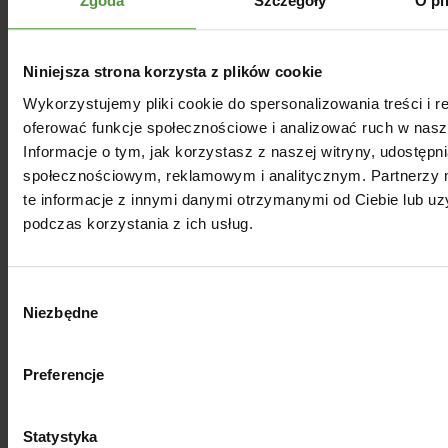
Zgoda
Szczegóły
O pl
Niniejsza strona korzysta z plików cookie
Wykorzystujemy pliki cookie do spersonalizowania treści i r
oferować funkcje społecznościowe i analizować ruch w nasze
Informacje o tym, jak korzystasz z naszej witryny, udostęp
społecznościowym, reklamowym i analitycznym. Partnerzy
te informacje z innymi danymi otrzymanymi od Ciebie lub u
podczas korzystania z ich usług.
Wybór
Niezbędne
zgody
Olej z kiełków pszenicy
nierafinowany, 100% naturalny
Preferencje
55.00
zł
Statystyka