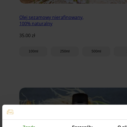
Olej sezamowy nierafinowany,
100% naturalny
35.00
zł
100ml
250ml
500ml
Dodaj do koszyka