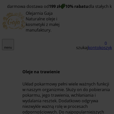
darmowa dostawa od
199 zł
10% rabatu
dla stałych k
Olejarnia Gaja
Naturalne oleje i
kosmetyki z małej
manufaktury.
0
szukaj
konto
koszyk
menu
Oleje na trawienie
Układ pokarmowy pełni wiele ważnych funkcji
w naszym organizmie. Służy on do pobierania
pokarmu, jego trawienia, wchłaniania i
wydalania resztek. Dodatkowo odgrywa
niezwykle ważną rolę w procesach
odpornościowych. Do najpopularniejszych