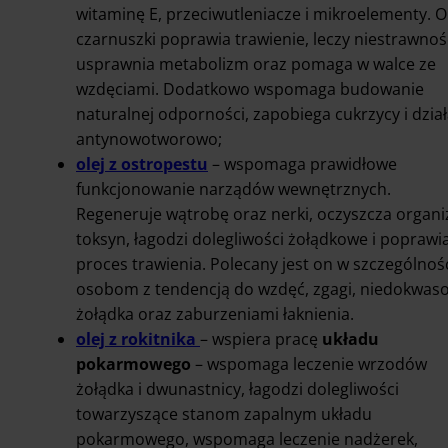
witaminę E, przeciwutleniacze i mikroelementy. Ol
czarnuszki poprawia trawienie, leczy niestrawnoś
usprawnia metabolizm oraz pomaga w walce ze
wzdęciami. Dodatkowo wspomaga budowanie
naturalnej odporności, zapobiega cukrzycy i dzia
antynowotworowo;
olej z ostropestu
– wspomaga prawidłowe
funkcjonowanie narządów wewnętrznych.
Regeneruje wątrobę oraz nerki, oczyszcza organ
toksyn, łagodzi dolegliwości żołądkowe i poprawi
proces trawienia. Polecany jest on w szczególnoś
osobom z tendencją do wzdęć, zgagi, niedokwaso
żołądka oraz zaburzeniami łaknienia.
olej z rokitnika
–
wspiera pracę
układu
pokarmowego
– wspomaga leczenie wrzodów
żołądka i dwunastnicy, łagodzi dolegliwości
towarzyszące stanom zapalnym układu
pokarmowego, wspomaga leczenie nadżerek,