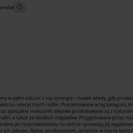
lientów
emy w pełni odczuć z nią synergię – nawet wtedy, gdy prow
wietrza i eterycznych roślin. Prezentowane w tej kategorii, t
raz specjalne mieszanki olejowe produkowane są z natural
 malin, a także ze słodkich migdałów. Przygotowane przez nas
uralne po rozprowadzeniu na skórze sprawiają jej wyjątkow
sz ich zakupu. Będąc producentem, jesteśmy w stanie kontr