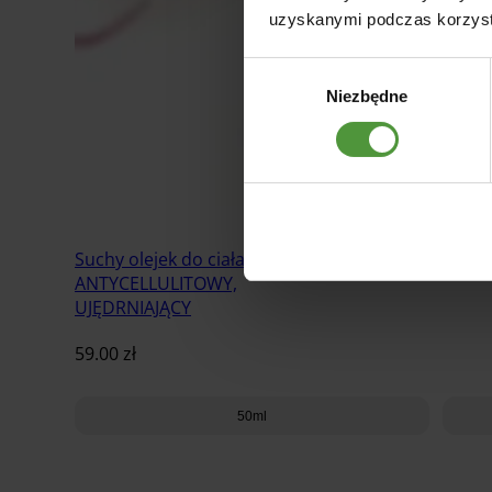
uzyskanymi podczas korzysta
Wybór
Niezbędne
zgody
Suchy olejek do ciała
ANTYCELLULITOWY,
UJĘDRNIAJĄCY
59.00
zł
50ml