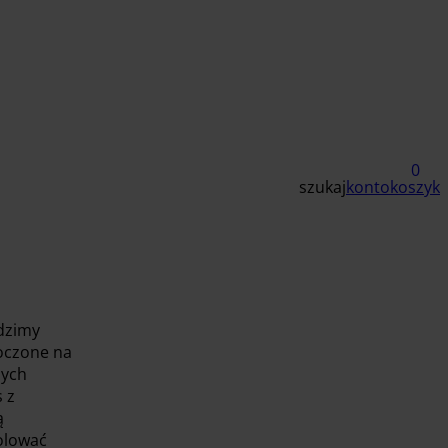
0
szukaj
konto
koszyk
adzimy
łoczone na
nych
 z
ą
olować