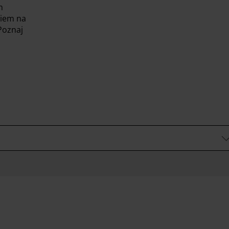
m
wiem na
 Poznaj