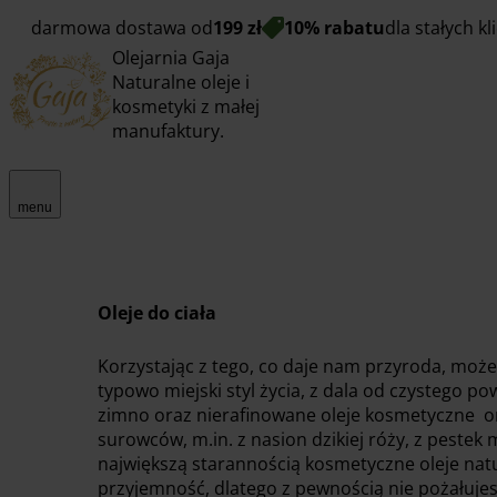
darmowa dostawa od
199 zł
10% rabatu
dla stałych k
Olejarnia Gaja
Naturalne oleje i
kosmetyki z małej
manufaktury.
menu
Oleje do ciała
Korzystając z tego, co daje nam przyroda, moż
typowo miejski styl życia, z dala od czystego po
zimno oraz nierafinowane oleje kosmetyczne o
surowców, m.in. z nasion dzikiej róży, z pestek
największą starannością kosmetyczne oleje nat
przyjemność, dlatego z pewnością nie pożałuje