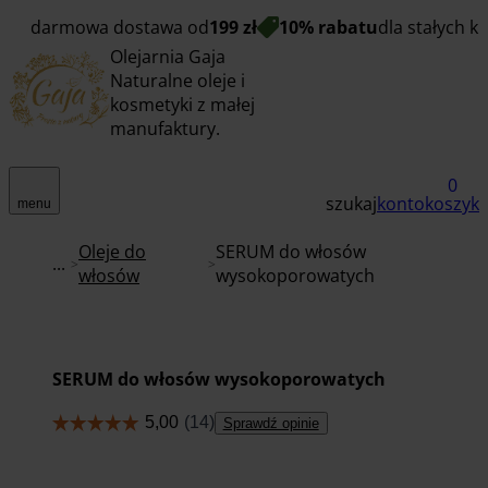
darmowa dostawa od
199 zł
10% rabatu
dla stałych k
Olejarnia Gaja
Naturalne oleje i
kosmetyki z małej
manufaktury.
0
szukaj
konto
koszyk
menu
Oleje do
SERUM do włosów
...
włosów
wysokoporowatych
SERUM do włosów wysokoporowatych
Sprawdź opinie