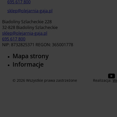
695 617 800
sklep@olejarnia-gaja.pl
Biadoliny Szlacheckie 228
32-828 Biadoliny Szlacheckie
sklep@olejarnia-gaja.pl
695 617 800
NIP: 8732825371 REGON: 365001778
Mapa strony
Informacje
© 2026 Wszystkie prawa zastrzeżone
Realizacja:
We