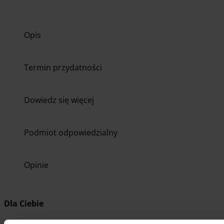
Opis
Termin przydatności
Dowiedz się więcej
Podmiot odpowiedzialny
Opinie
Dla Ciebie