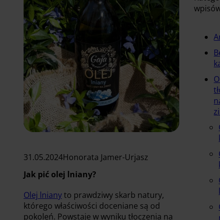
wpisó
A
B
k
O
t
n
z
31.05.2024
Honorata Jamer-Urjasz
Jak pić olej lniany?
Olej lniany
to prawdziwy skarb natury,
którego właściwości doceniane są od
pokoleń. Powstaje w wyniku tłoczenia na