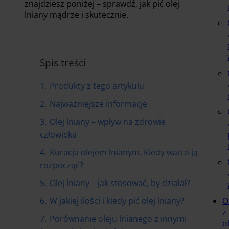
znajdziesz poniżej – sprawdź, jak pić olej
lniany mądrze i skutecznie.
Spis treści
1.
Produkty z tego artykułu
2.
Najważniejsze informacje
3.
Olej lniany – wpływ na zdrowie
człowieka
4.
Kuracja olejem lnianym. Kiedy warto ją
rozpocząć?
5.
Olej lniany – jak stosować, by działał?
6.
W jakiej ilości i kiedy pić olej lniany?
O
z
7.
Porównanie oleju lnianego z innymi
o