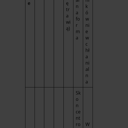
e
ę
n
k
tr
a
ó
a
fo
w
wi
r
ni
ą)
m
e
a
w
c
hł
a
ni
al
n
a
Sk
o
n
ce
nt
ro
W