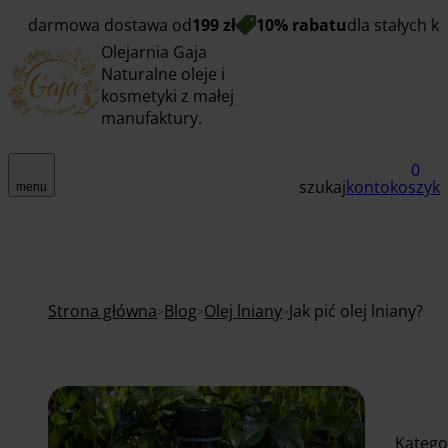
darmowa dostawa od
199 zł
10% rabatu
dla stałych k
Olejarnia Gaja
Naturalne oleje i
kosmetyki z małej
manufaktury.
0
szukaj
konto
koszyk
menu
Strona główna
Blog
Olej lniany
Jak pić olej lniany?
Katego