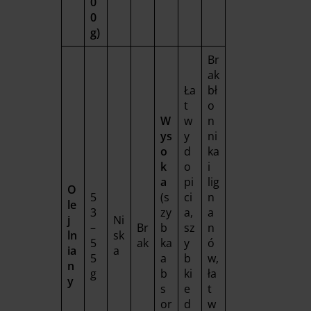
0
0
g)
Br
ak
Ła
bł
t
o
W
w
n
ys
y
ni
o
d
ka
k
o
i
a
pi
lig
O
5
(s
ci
n
le
3
zy
a,
a
j
Ni
–
Br
b
sz
n
ln
sk
5
ak
ka
y
ó
ia
a
5
a
b
w,
n
g
b
ki
ła
y
s
e
t
or
d
w