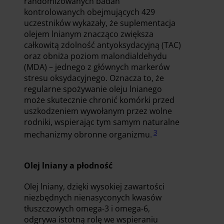
randomizowanych badań
kontrolowanych obejmujących 429
uczestników wykazały, że suplementacja
olejem lnianym znacząco zwiększa
całkowitą zdolność antyoksydacyjną (TAC)
oraz obniża poziom malondialdehydu
(MDA) – jednego z głównych markerów
stresu oksydacyjnego. Oznacza to, że
regularne spożywanie oleju lnianego
może skutecznie chronić komórki przed
uszkodzeniem wywołanym przez wolne
rodniki, wspierając tym samym naturalne
3
mechanizmy obronne organizmu.
Olej lniany a płodność
Olej lniany, dzięki wysokiej zawartości
niezbędnych nienasyconych kwasów
tłuszczowych omega-3 i omega-6,
odgrywa istotną rolę we wspieraniu