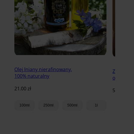
Olej lniany nierafinowany,
Zestaw Bu
100% naturalny
olej lnia
21.00
zł
59.00
zł
100ml
250ml
500ml
1l
Dodaj do koszyka