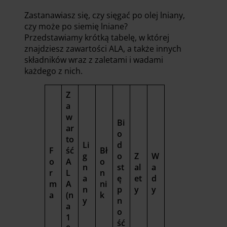
Zastanawiasz się, czy sięgać po olej lniany,
czy może po siemię lniane?
Przedstawiamy krótką tabelę, w której
znajdziesz zawartości ALA, a także innych
składników wraz z zaletami i wadami
każdego z nich.
Z
a
w
Bi
ar
o
to
Li
d
F
ść
Bł
g
o
Z
W
o
A
o
n
st
al
a
r
L
n
a
ę
et
d
m
A
ni
n
p
y
y
a
(n
k
y
n
a
o
1
ść