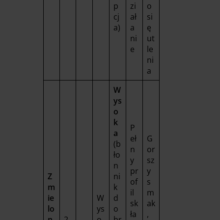
p
zi
o
cj
ał
si
a)
a
ę
ni
ut
e
le
ni
a
W
ys
o
k
P
a
eł
G
(b
n
or
ło
y
sz
n
pr
y
Z
ni
of
s
m
k
il
m
ie
W
d
sk
ak
lo
ys
o
ła
,
n
2
o
br