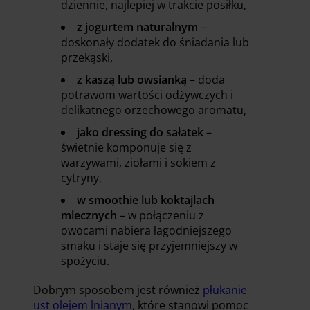
dziennie, najlepiej w trakcie posiłku,
z jogurtem naturalnym
–
doskonały dodatek do śniadania lub
przekąski,
z kaszą lub owsianką
– doda
potrawom wartości odżywczych i
delikatnego orzechowego aromatu,
jako dressing do sałatek
–
świetnie komponuje się z
warzywami, ziołami i sokiem z
cytryny,
w smoothie lub koktajlach
mlecznych
– w połączeniu z
owocami nabiera łagodniejszego
smaku i staje się przyjemniejszy w
spożyciu.
Dobrym sposobem jest również
płukanie
ust olejem lnianym
, które stanowi pomoc