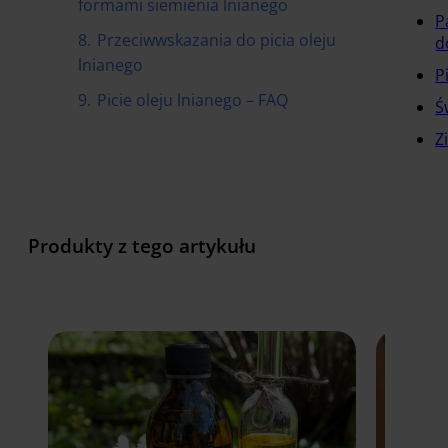
formami siemienia lnianego
P
8.
Przeciwwskazania do picia oleju
d
lnianego
P
9.
Picie oleju lnianego – FAQ
Ś
Z
Produkty z tego artykułu