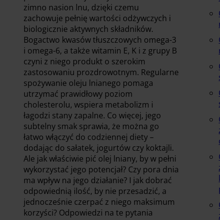
zimno nasion lnu, dzięki czemu
zachowuje pełnię wartości odżywczych i
biologicznie aktywnych składników.
Bogactwo kwasów tłuszczowych omega-3
i omega-6, a także witamin E, K i z grupy B
czyni z niego produkt o szerokim
zastosowaniu prozdrowotnym. Regularne
spożywanie oleju lnianego pomaga
utrzymać prawidłowy poziom
cholesterolu, wspiera metabolizm i
łagodzi stany zapalne. Co więcej, jego
subtelny smak sprawia, że można go
łatwo włączyć do codziennej diety –
dodając do sałatek, jogurtów czy koktajli.
Ale jak właściwie pić olej lniany, by w pełni
wykorzystać jego potencjał? Czy pora dnia
ma wpływ na jego działanie? I jak dobrać
odpowiednią ilość, by nie przesadzić, a
jednocześnie czerpać z niego maksimum
korzyści? Odpowiedzi na te pytania