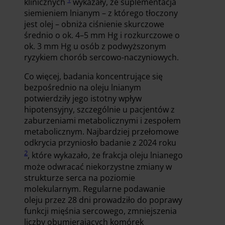
klinicznych
wykazały, że suplementacja
siemieniem lnianym – z którego tłoczony
jest olej – obniża ciśnienie skurczowe
średnio o ok. 4–5 mm Hg i rozkurczowe o
ok. 3 mm Hg u osób z podwyższonym
ryzykiem chorób sercowo-naczyniowych.
Co więcej, badania koncentrujące się
bezpośrednio na oleju lnianym
potwierdziły jego istotny wpływ
hipotensyjny, szczególnie u pacjentów z
zaburzeniami metabolicznymi i zespołem
metabolicznym. Najbardziej przełomowe
odkrycia przyniosło badanie z 2024 roku
2
, które wykazało, że frakcja oleju lnianego
może odwracać niekorzystne zmiany w
strukturze serca na poziomie
molekularnym. Regularne podawanie
oleju przez 28 dni prowadziło do poprawy
funkcji mięśnia sercowego, zmniejszenia
liczby obumierających komórek