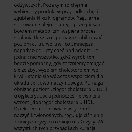
odżywczych. Poza tym to chętnie
wybierany produkt w przypadku chęci
zgubienia kilku kilogramów. Regularne
spożywanie oleju lnianego przyspiesza
bowiem metabolizm, wspiera proces
spalania tłuszczu i pomaga stabilizować
poziom cukru we krwi, co zmniejsza
napady głodu czy chęć podjadania. To
jednak nie wszystko, gdyż wyrób ten
będzie pomocny, gdy zaczniemy zmagać
się ze zbyt wysokim cholesterolem we
krwi – stanie się wówczas wsparciem dla
układu sercowo-naczyniowego. Pomaga
obniżać poziom „złego” cholesterolu LDL i
trójglicerydów, a jednocześnie wspiera
wzrost „dobrego” cholesterolu HDL.
Dzięki temu poprawia elastyczność
naczyń krwionośnych, reguluje ciśnienie i
zmniejsza ryzyko rozwoju miażdżycy. We
wszystkich tych przypadkach kuracja